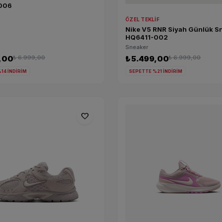
006
ÖZEL TEKLIF
Nike V5 RNR Siyah Günlük S
HQ6411-002
Sneaker
9,00
₺ 6.999,00
₺ 5.499,00
₺ 6.999,00
14 İNDİRİM
SEPETTE %21 İNDİRİM
favorite