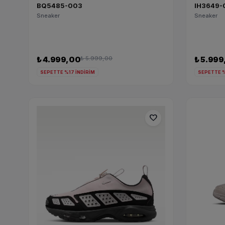
BQ5485-003
IH3649-
Sneaker
Sneaker
₺ 4.999,00
₺ 5.999,00
₺ 5.99
SEPETTE %17 İNDİRİM
SEPETTE %
favorite