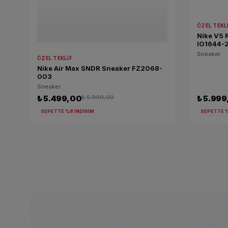
ÖZEL TEKL
Nike V5 
IO1644-
Sneaker
ÖZEL TEKLIF
Nike Air Max SNDR Sneaker FZ2068-
003
Sneaker
₺ 5.499,00
₺ 5.999,00
₺ 5.99
SEPETTE %8 İNDİRİM
SEPETTE %