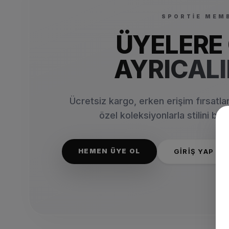
SPORTIE MEM
ÜYELERE
AYRICAL
Ücretsiz kargo, erken erişim fırsatl
özel koleksiyonlarla stilini bir
HEMEN ÜYE OL
GIRIŞ YAP