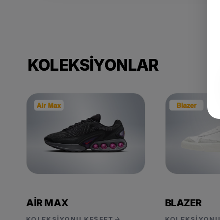
KOLEKSIYONLAR
BLAZER
AIR MAX
arrow_forward
KOLEKSIYONU
KOLEKSIYONU KEŞFET