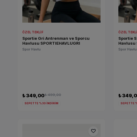
ÖZEL TEKLIF
ÖZEL TEKL
Sportie Gri Antrenman ve Sporcu
Sportie 
Havlusu SPORTIEHAVLUGRI
Havlusu
Spor Havlu
Spor Havlu
₺ 349,00
₺ 499,00
₺ 349,
SEPETTE %30 İNDİRİM
SEPETTE %
favorite