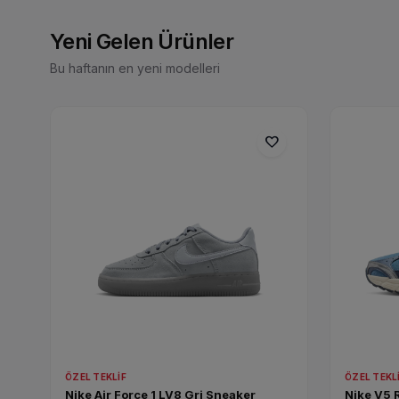
Yürüyüş Ayakkabıları
Yeni Gelen Ürünler
Bu haftanın en yeni modelleri
KEŞFET
favorite
ÖZEL TEKLIF
ÖZEL TEKL
Nike Air Force 1 LV8 Gri Sneaker
Nike V5 