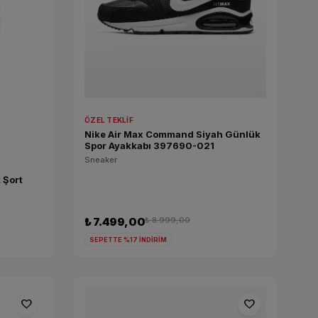
ÖZEL TEKLIF
Nike Air Max Command Siyah Günlük
Spor Ayakkabı 397690-021
Sneaker
 Şort
₺ 7.499,00
₺ 8.999,00
SEPETTE %17 İNDİRİM
favorite
favorite