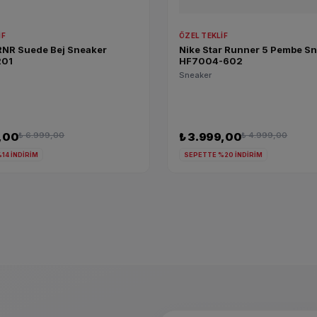
IF
ÖZEL TEKLIF
RNR Suede Bej Sneaker
Nike Star Runner 5 Pembe S
201
HF7004-602
Sneaker
9,00
₺ 6.999,00
₺ 3.999,00
₺ 4.999,00
14 İNDİRİM
SEPETTE %20 İNDİRİM