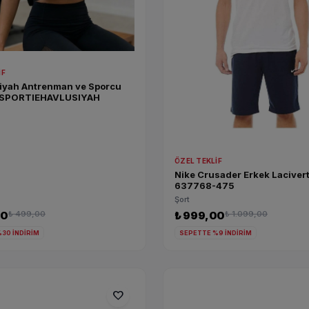
IF
Siyah Antrenman ve Sporcu
 SPORTIEHAVLUSIYAH
ÖZEL TEKLIF
Nike Crusader Erkek Lacivert
637768-475
Şort
00
₺ 499,00
₺ 999,00
₺ 1.099,00
30 İNDİRİM
SEPETTE %9 İNDİRİM
favorite