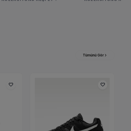
Tümünü Gör
favorite
favorite