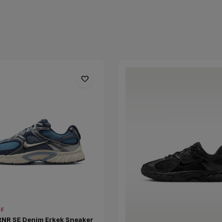
Sneaker Koleksiyonu
KEŞFET
favorite
IF
RNR SE Denim Erkek Sneaker