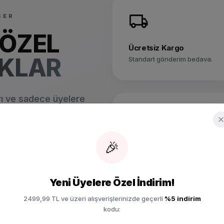
local_shipping
BER
 ÖZEL
Ücretsiz Kargo
IKLAR
Standart gönderim bedava.
arı ve sadece üyelere
card_giftcard
 adım öne taşı.
🎉
Doğum Günü
Sürpriz hediyeler.
Yeni Üyelere Özel İndirim!
2499,99 TL ve üzeri alışverişlerinizde geçerli
%5 indirim
kodu: