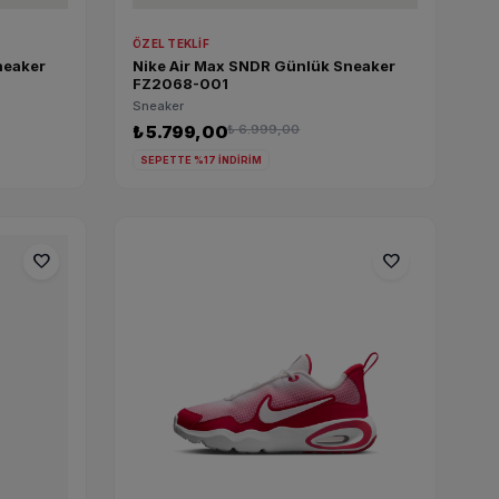
ÖZEL TEKLIF
neaker
Nike Air Max SNDR Günlük Sneaker
FZ2068-001
Sneaker
₺ 5.799,00
₺ 6.999,00
SEPETTE %17 İNDİRİM
favorite
favorite