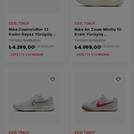
ÖZEL TEKLIF
ÖZEL TEKLIF
Nike Downshifter 13
Nike Air Zoom Winflo 10
Kadın Beyaz Yürüyüş
Krem Yürüyüş
Ayakkabısı FD6476-004
Ayakkabısı
Yürüyüş Ayakkabısı
Yürüyüş Ayakkabısı
19759387676814
₺ 4.299,00
₺ 4.999,00
₺ 4.999,00
₺ 5.999,00
SEPETTE %14 İNDİRİM
SEPETTE %17 İNDİRİM
favorite
favorite
ÖZEL TEKLIF
ÖZEL TEKLIF