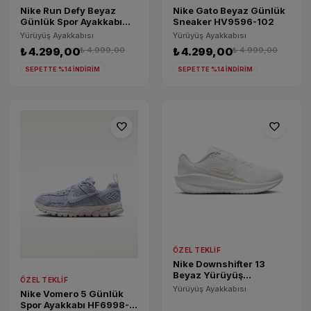
Nike Run Defy Beyaz
Nike Gato Beyaz Günlük
Günlük Spor Ayakkabı
Sneaker HV9596-102
HM9593-104
Yürüyüş Ayakkabısı
Yürüyüş Ayakkabısı
₺ 4.299,00
₺ 4.999,00
₺ 4.299,00
₺ 4.999,00
SEPETTE %14 İNDİRİM
SEPETTE %14 İNDİRİM
favorite
favorite
ÖZEL TEKLIF
Nike Downshifter 13
Beyaz Yürüyüş
ÖZEL TEKLIF
Ayakkabısı FD6476-101
Yürüyüş Ayakkabısı
Nike Vomero 5 Günlük
Spor Ayakkabı HF6998-