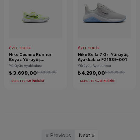
ÖZEL TEKLIF
ÖZEL TEKLIF
Nike Cosmic Runner
Nike Bella 7 Gri Yürüyüş
Beyaz Yürüyüş
Ayakkabısı FZ1689-001
Ayakkabısı HM4402-106
Yürüyüş Ayakkabısı
Yürüyüş Ayakkabısı
₺ 3.699,00
₺ 3.999,00
₺ 4.299,00
₺ 5.999,00
SEPETTE %8 İNDİRİM
SEPETTE %28 İNDİRİM
« Previous
Next »