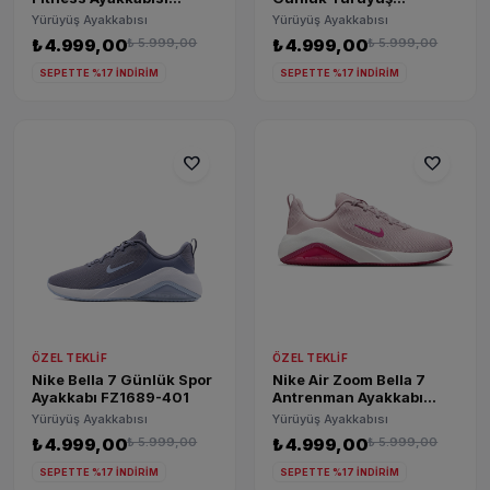
FQ1830-501
Ayakkabısı FZ1689-107
Yürüyüş Ayakkabısı
Yürüyüş Ayakkabısı
₺ 4.999,00
₺ 5.999,00
₺ 4.999,00
₺ 5.999,00
SEPETTE %17 İNDİRİM
SEPETTE %17 İNDİRİM
favorite
favorite
ÖZEL TEKLIF
ÖZEL TEKLIF
Nike Bella 7 Günlük Spor
Nike Air Zoom Bella 7
Ayakkabı FZ1689-401
Antrenman Ayakkabı
FZ1689-603
Yürüyüş Ayakkabısı
Yürüyüş Ayakkabısı
₺ 4.999,00
₺ 5.999,00
₺ 4.999,00
₺ 5.999,00
SEPETTE %17 İNDİRİM
SEPETTE %17 İNDİRİM