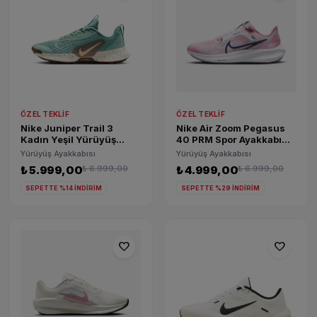
ÖZEL TEKLIF
ÖZEL TEKLIF
Nike Juniper Trail 3
Nike Air Zoom Pegasus
Kadın Yeşil Yürüyüş
40 PRM Spor Ayakkabı
Ayakkabısı FQ0902-004
DV7890-600
Yürüyüş Ayakkabısı
Yürüyüş Ayakkabısı
₺ 5.999,00
₺ 6.999,00
₺ 4.999,00
₺ 6.999,00
SEPETTE %14 İNDİRİM
SEPETTE %29 İNDİRİM
favorite
favorite