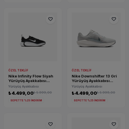
favorite
favorite
ÖZEL TEKLIF
ÖZEL TEKLIF
Nike Infinity Flow Siyah
Nike Downshifter 13 Gri
Yürüyüş Ayakkabısı
Yürüyüş Ayakkabısı
FD6058-002
FD6476-006
Yürüyüş Ayakkabısı
Yürüyüş Ayakkabısı
₺ 4.499,00
₺ 5.999,00
₺ 4.499,00
₺ 5.999,00
SEPETTE %25 İNDİRİM
SEPETTE %25 İNDİRİM
favorite
favorite