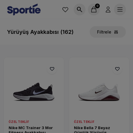
0
search
Yürüyüş Ayakkabısı (162)
Filtrele
favorite
favorite
ÖZEL TEKLIF
ÖZEL TEKLIF
Nike MC Trainer 3 Mor
Nike Bella 7 Beyaz
Fitness Ayakkabısı
Günlük Yürüyüş