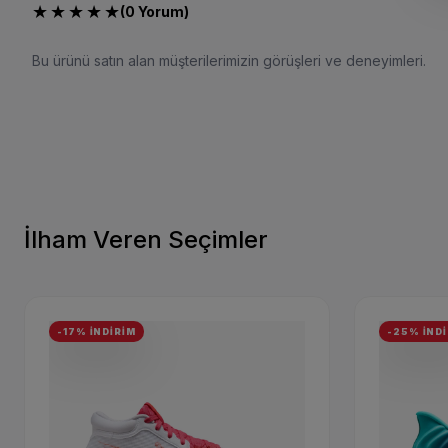
★
★
★
★
★
(0 Yorum)
Bu ürünü satın alan müşterilerimizin görüşleri ve deneyimleri.
İlham Veren Seçimler
-17% İNDİRİM
-25% İND