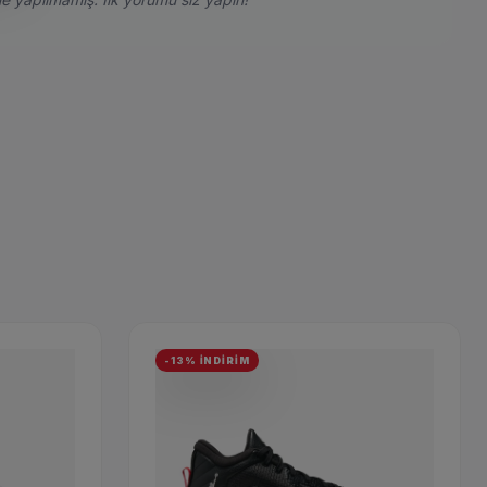
-13% İNDİRİM