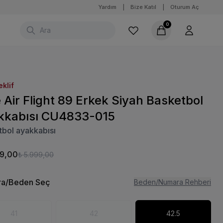
Yardım
|
Bize Katıl
|
Oturum Aç
0
eklif
 Air Flight 89 Erkek Siyah Basketbol
kkabısı CU4833-015
bol ayakkabısı
99,00
₺ 5.999,00
a/Beden Seç
Beden/Numara Rehberi
41
42
42.5