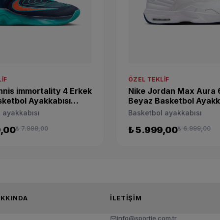
IF
ÖZEL TEKLIF
nnis immortality 4 Erkek
Nike Jordan Max Aura 
ketbol Ayakkabısı
Beyaz Basketbol Ayakk
-302
FQ8298-100
 ayakkabısı
Basketbol ayakkabısı
9,00
₺ 7.999,00
₺ 5.999,00
₺ 6.999,00
TIE HAKKINDA
İLETIŞIM
info@sportie.com.tr