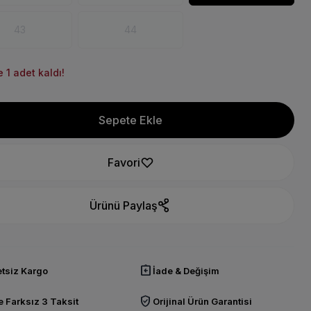
43
44
 1 adet kaldı!
Sepete Ekle
Favori
Ürünü Paylaş
assignment_return
tsiz Kargo
İade & Değişim
verified_user
 Farksız 3 Taksit
Orijinal Ürün Garantisi