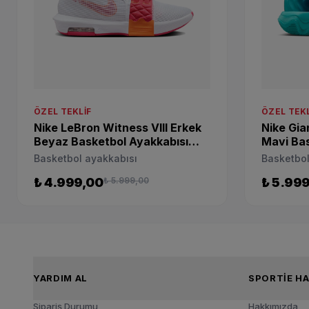
ÖZEL TEKLIF
ÖZEL TEKL
Nike LeBron Witness VIII Erkek
Nike Gia
Beyaz Basketbol Ayakkabısı
Mavi Bas
FB2239-104
FQ3680
Basketbol ayakkabısı
Basketbol
₺ 4.999,00
₺ 5.999,00
₺ 5.99
YARDIM AL
SPOR
Sipariş Durumu
Hakkımızda