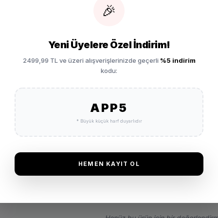
Vade 
🎉
Garan
Yeni Üyelere Özel İndirim!
2499,99 TL ve üzeri alışverişlerinizde geçerli
%5 indirim
kodu:
az Basketbol
SEPETE EKLE
İade 
APP5
* Büyük küçük harf duyarlıdır
HEMEN KAYIT OL
Henüz bu ürün için bir değerlendirm