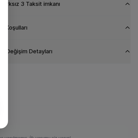
Farksız 3 Taksit imkanı
ti Koşulları
ve Değişim Detayları
e yapılmamış. İlk yorumu siz yapın!