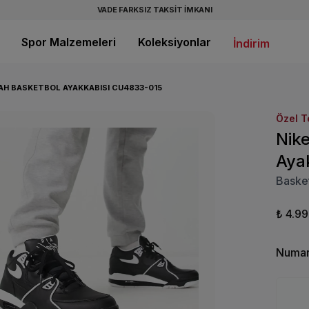
VADE FARKSIZ TAKSİT İMKANI
Spor Malzemeleri
Koleksiyonlar
İndirim
IYAH BASKETBOL AYAKKABISI CU4833-015
Özel T
Nike
Aya
Basket
₺ 4.9
Numar