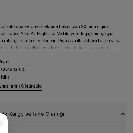
ol sahasına ve büyük ekrana hâkim olan 90'ların orijinal
ol modeli Nike Air Flight Lite Mid ile yön değiştirme çizgisi
 rahatça hareket edebilirsin. Piyasaya ilk çıktığından bu yana
n en hafif basketbol ayakkabısı olma iddiasını taşıyan bu
k bilekli, boydan boya delikli ve kadifemsi nubuk malzemeden
iyah
n model, nereden olursan ol, koşuna yıldız havası katar ve evinin
ğını sunar. Fütüristik Swoosh logosu ve klasik TPU bağcık gözleri,
CU4833-015
ılların mükemmel stiliyle harmanlanmıştır.
Nike
rıntılarını Görüntüle
siz Kargo ve İade Olanağı