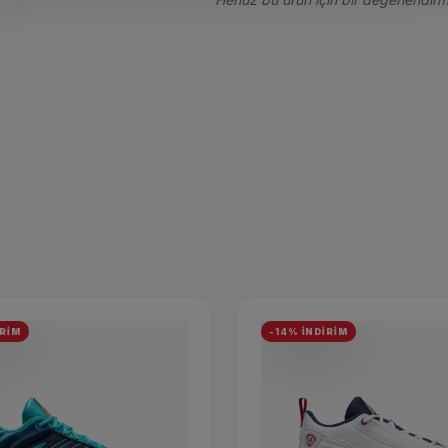
İRİM
-14% İNDİRİM