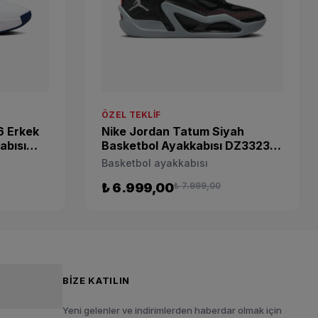
ÖZEL TEKLIF
6 Erkek
Nike Jordan Tatum Siyah
abısı
Basketbol Ayakkabısı DZ3323-
001
Basketbol ayakkabısı
₺ 6.999,00
₺ 7.999,00
BIZE KATILIN
Yeni gelenler ve indirimlerden haberdar olmak için