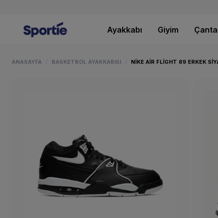
Ayakkabı
Giyim
Çanta
ANASAYFA
BASKETBOL AYAKKABISI
NIKE AIR FLIGHT 89 ERKEK S
/
/