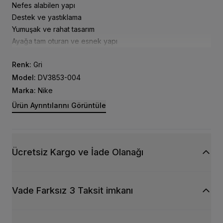
Nefes alabilen yapı
Destek ve yastıklama
Yumuşak ve rahat tasarım
Ayağa tam oturan ve esnek yapı
Topuk ile burun arası 10 mm
Renk:
Gri
Model:
DV3853-004
Marka:
Nike
Ürün Ayrıntılarını Görüntüle
Ücretsiz Kargo ve İade Olanağı
Vade Farksız 3 Taksit imkanı