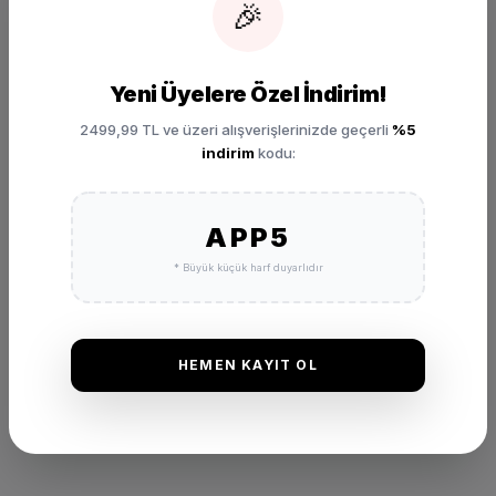
🎉
Yeni Üyelere Özel İndirim!
2499,99 TL ve üzeri alışverişlerinizde geçerli
%5
indirim
kodu:
DEĞERLENDIRMELER
★
★
★
★
★
(0 Yorum)
APP5
Bu ürünü satın alan müşterilerimizin görüşleri ve deneyimleri.
* Büyük küçük harf duyarlıdır
HEMEN KAYIT OL
Henüz bu ürün için bir değerlendirme yapılmamış.
İlk yorumu siz yapın!