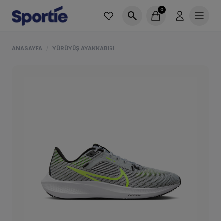
0
search
ANASAYFA
YÜRÜYÜŞ AYAKKABISI
/