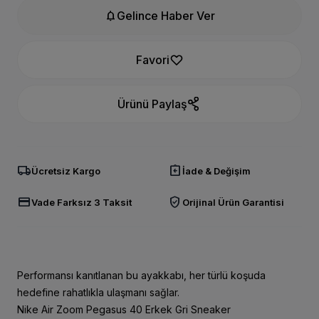
notifications
Gelince Haber Ver
Favori
Ürünü Paylaş
local_shipping
assignment_return
Ücretsiz Kargo
İade & Değişim
credit_card
verified_user
Vade Farksız 3 Taksit
Orijinal Ürün Garantisi
Performansı kanıtlanan bu ayakkabı, her türlü koşuda
hedefine rahatlıkla ulaşmanı sağlar.
Nike Air Zoom Pegasus 40 Erkek Gri Sneaker