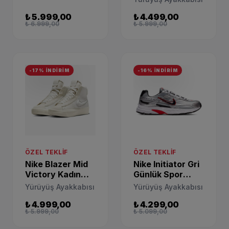
HJ7683-072
₺ 5.999,00
₺ 4.499,00
₺ 6.999,00
₺ 5.999,00
-17% İNDİRİM
-16% İNDİRİM
ÖZEL TEKLIF
ÖZEL TEKLIF
Nike Blazer Mid
Nike Initiator Gri
Victory Kadın
Günlük Spor
Beyaz Spor
Ayakkabı
Yürüyüş Ayakkabısı
Yürüyüş Ayakkabısı
Ayakkabı
394055-001
₺ 4.999,00
₺ 4.299,00
DR2948-100
₺ 5.999,00
₺ 5.099,00