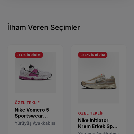
İlham Veren Seçimler
-14% İNDİRİM
-25% İNDİRİM
ÖZEL TEKLIF
Nike Vomero 5
ÖZEL TEKLIF
Sportswear
Nike Initiator
Beyaz Spor
Yürüyüş Ayakkabısı
Krem Erkek Spor
Ayakkabı
Ayakkabı
HF6998-102
Yürüyüş Ayakkabısı