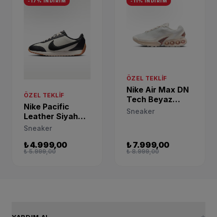
-17% İNDİRİM
-11% İNDİRİM
ÖZEL TEKLIF
Nike Air Max DN
ÖZEL TEKLIF
Tech Beyaz
Nike Pacific
Kadın Sneaker
Sneaker
Leather Siyah
IH0284-100
Sneaker IQ2972-
Sneaker
133
₺ 4.999,00
₺ 7.999,00
₺ 5.999,00
₺ 8.999,00
YARDIM AL