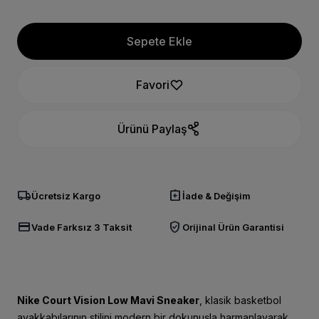
Sepete Ekle
Favori
Ürünü Paylaş
local_shipping
assignment_return
Ücretsiz Kargo
İade & Değişim
credit_card
verified_user
Vade Farksız 3 Taksit
Orijinal Ürün Garantisi
Nike Court Vision Low Mavi Sneaker
, klasik basketbol
ayakkabılarının stilini modern bir dokunuşla harmanlayarak