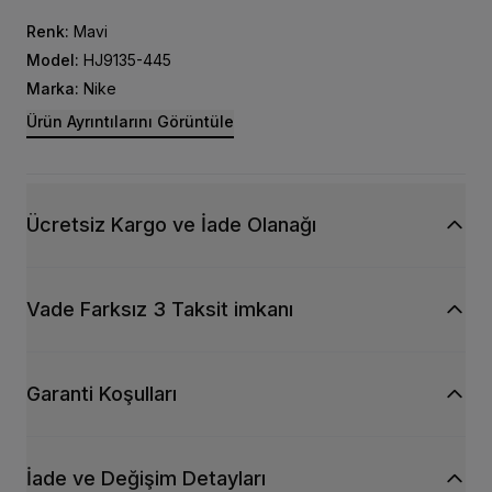
sepetinize ekleyin ve stilinizi bir adım öteye taşıyın!
Renk:
Mavi
Model:
HJ9135-445
Marka:
Nike
Ürün Ayrıntılarını Görüntüle
Ücretsiz Kargo ve İade Olanağı
Vade Farksız 3 Taksit imkanı
Garanti Koşulları
İade ve Değişim Detayları