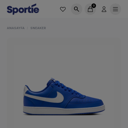
0
search
ANASAYFA
SNEAKER
/