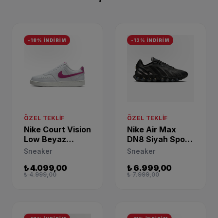
-18% İNDİRİM
-13% İNDİRİM
ÖZEL TEKLIF
ÖZEL TEKLIF
Nike Court Vision
Nike Air Max
Low Beyaz
DN8 Siyah Spor
Günlük Sneaker
Ayakkabı
Sneaker
Sneaker
DH3158-500
HF5509-002
₺ 4.099,00
₺ 6.999,00
₺ 4.999,00
₺ 7.999,00