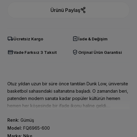
Ürünü Paylaş
local_shipping
assignment_return
Ücretsiz Kargo
İade & Değişim
credit_card
verified_user
Vade Farksız 3 Taksit
Orijinal Ürün Garantisi
Otuz yıldan uzun bir süre önce tanıtılan Dunk Low, üniversite
basketbol sahasındaki saltanatına başladı. O zamandan beri,
patenden modern sanata kadar popüler kültürün hemen
hemen her köşesinde bir ifade ikonu haline geldi.
Bir dizi kült klasik, Japonya'ya özel Co.Jp (Concept Japan
Renk:
Gümüş
olarak da bilinir) Dunk'a geri dönen silüet, artık tanıdık
Varsity Kırmızı ve Gümüş renklendirmesiyle geri dönüyor.
Model:
FQ6965-600
Marka:
Nike