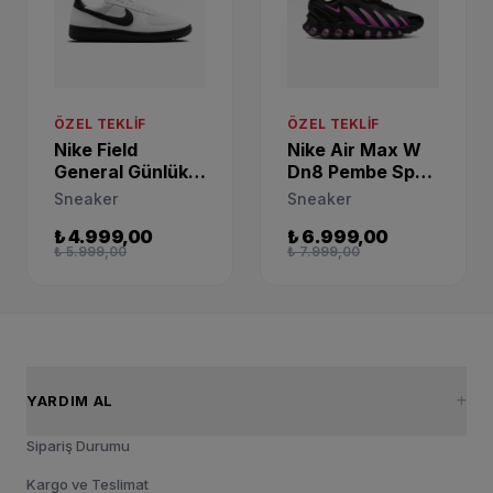
ÖZEL TEKLIF
ÖZEL TEKLIF
Nike Field
Nike Air Max W
General Günlük
Dn8 Pembe Spor
Sneaker
Sneaker IH4483-
Sneaker
Sneaker
FZ5593-105
001
₺ 4.999,00
₺ 6.999,00
₺ 5.999,00
₺ 7.999,00
YARDIM AL
Sipariş Durumu
Kargo ve Teslimat