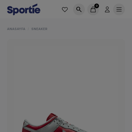
0
search
ANASAYFA
SNEAKER
/