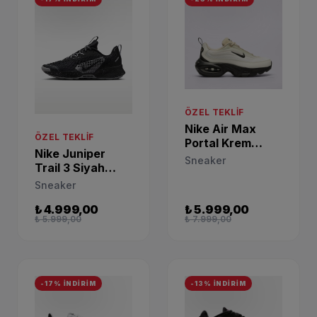
ÖZEL TEKLIF
Nike Air Max
ÖZEL TEKLIF
Portal Krem
Nike Juniper
Sneaker IB7698-
Sneaker
Trail 3 Siyah
001
Günlük Sneaker
Sneaker
FQ0902-001
₺ 4.999,00
₺ 5.999,00
₺ 5.999,00
₺ 7.999,00
-17% İNDİRİM
-13% İNDİRİM