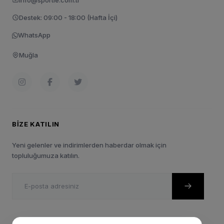
Destek: 09:00 - 18:00 (Hafta İçi)
WhatsApp
Muğla
BIZE KATILIN
Yeni gelenler ve indirimlerden haberdar olmak için
topluluğumuza katılın.