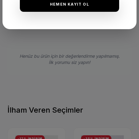
★
★
★
★
★
(0 Yorum)
HEMEN KAYIT OL
Bu ürünü satın alan müşterilerimizin görüşleri ve deneyimleri.
Henüz bu ürün için bir değerlendirme yapılmamış.
İlk yorumu siz yapın!
İlham Veren Seçimler
-17% İNDİRİM
-25% İNDİRİM