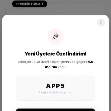
KOMBIN FIRSATI
SIZIN İÇIN SEÇILDI
Nike Juniper Trail 3 Siyah
Günlük Sneaker FQ0902-
001
🎉
₺ 4.999,00
SEPETE EKLE
Yeni Üyelere Özel İndirim!
2499,99 TL ve üzeri alışverişlerinizde geçerli
%5
indirim
kodu:
APP5
* Büyük küçük harf duyarlıdır
DEĞERLENDIRMELER