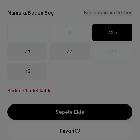
Numara/Beden Seç
Beden/Numara Rehberi
41
42
42.5
43
44
44.5
45
Sadece 1 adet kaldı!
Sepete Ekle
Favori