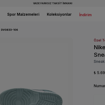
VADE FARKSIZ TAKSİT İMKANI
Spor Malzemeleri
Koleksiyonlar
İndirim
 DV0833-106
Özel T
Nik
Sne
Sneak
₺ 5.6
Numar