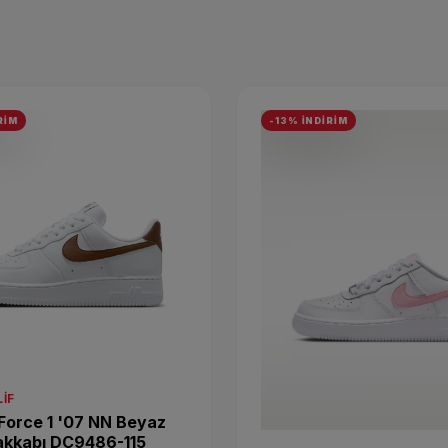
RİM
-13% İNDİRİM
IF
 Force 1 '07 NN Beyaz
akkabı DC9486-115