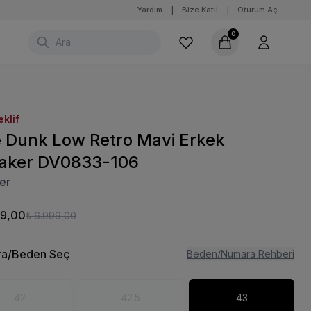
Yardım
|
Bize Katıl
|
Oturum Aç
0
eklif
e Dunk Low Retro Mavi Erkek
aker DV0833-106
er
99,00
₺ 6.999,00
a/Beden Seç
Beden/Numara Rehberi
42
42.5
43