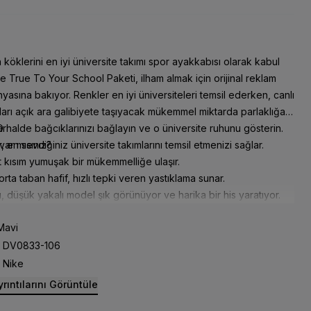
 köklerini en iyi üniversite takımı spor ayakkabısı olarak kabul
 True To Your School Paketi, ilham almak için orijinal reklam
asına bakıyor. Renkler en iyi üniversiteleri temsil ederken, canlı
ları açık ara galibiyete taşıyacak mükemmel miktarda parlaklığa
O halde bağcıklarınızı bağlayın ve o üniversite ruhunu gösterin.
ar
ar mısınız?
, en sevdiğiniz üniversite takımlarını temsil etmenizi sağlar.
t kısım yumuşak bir mükemmelliğe ulaşır.
rta taban hafif, hızlı tepki veren yastıklama sunar.
, düşük yakalı model şık görünüyor ve harika bir his yaratıyor.
çember pivot daireli kauçuk dış taban, dayanıklı çekiş gücü ve
avi
sel stil katar.
DV0833-106
Nike
rıntılarını Görüntüle