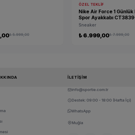
ÖZEL TEKLIF
Nike Air Force 1 Günlük
Spor Ayakkabı CT3839
Sneaker
9,00
₺ 5.999,00
₺ 6.999,00
₺ 7.999,00
TIE HAKKINDA
İLETIŞIM
info@sportie.com.tr
Destek: 09:00 - 18:00 (Hafta İçi)
tma
WhatsApp
sı
Muğla
şmesi