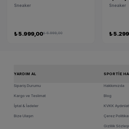
Sneaker
Sneaker
₺ 5.999,00
₺ 6.999,00
₺ 5.29
YARDIM AL
SPOR
Sipariş Durumu
Hakkımızda
Kargo ve Teslimat
Blog
İptal & İadeler
KVKK Aydınla
Bize Ulaşın
Çerez Politika
Gizlilik Sözle