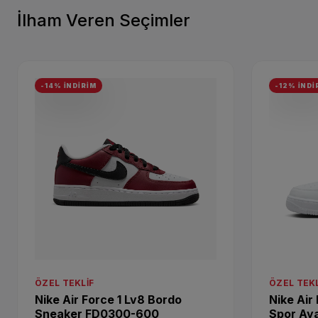
İlham Veren Seçimler
-14% İNDİRİM
-12% İNDİ
ÖZEL TEKLIF
ÖZEL TEKL
Nike Air Force 1 Lv8 Bordo
Nike Air
Sneaker FD0300-600
Spor Ay