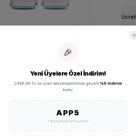
Ücret
Vade 
🎉
Garan
Yeni Üyelere Özel İndirim!
2499,99 TL ve üzeri alışverişlerinizde geçerli
%5 indirim
İade 
kodu:
APP5
r FD0300-600
SEPETE EKLE
* Büyük küçük harf duyarlıdır