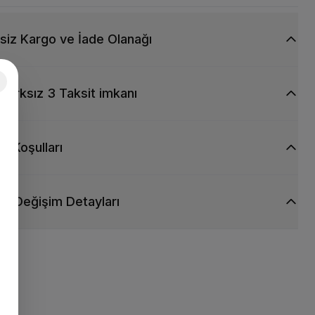
siz Kargo ve İade Olanağı
Farksız 3 Taksit imkanı
ti Koşulları
ve Değişim Detayları