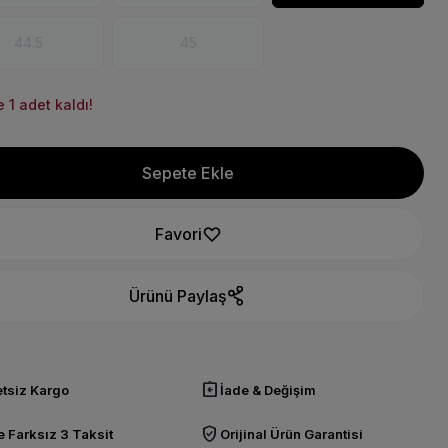
44.5
45
 1 adet kaldı!
Sepete Ekle
Favori
Ürünü Paylaş
assignment_return
tsiz Kargo
İade & Değişim
verified_user
 Farksız 3 Taksit
Orijinal Ürün Garantisi