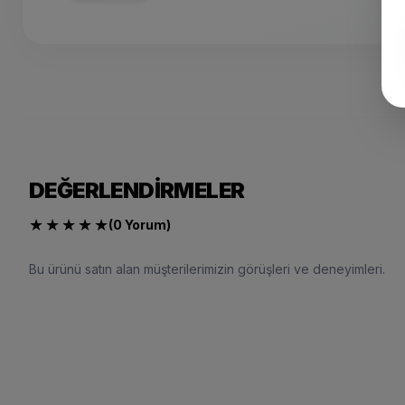
DEĞERLENDIRMELER
★
★
★
★
★
(0 Yorum)
Bu ürünü satın alan müşterilerimizin görüşleri ve deneyimleri.