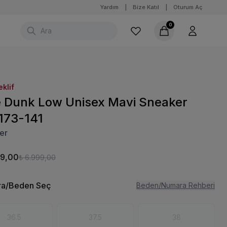
Yardım
|
Bize Katıl
|
Oturum Aç
0
eklif
e Dunk Low Unisex Mavi Sneaker
173-141
er
99,00
₺ 6.999,00
a/Beden Seç
Beden/Numara Rehberi
36.5
37.5
38