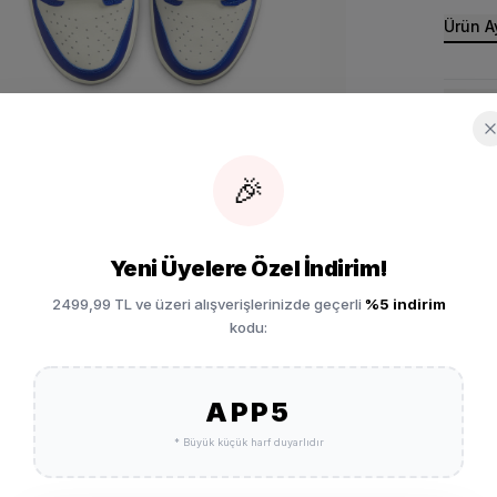
Ürün Ay
Ücret
🎉
Vade 
Yeni Üyelere Özel İndirim!
Garan
2499,99 TL ve üzeri alışverişlerinizde geçerli
%5 indirim
kodu:
İade 
APP5
kabı HV4312-025
SEPETE EKLE
* Büyük küçük harf duyarlıdır