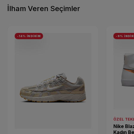
İlham Veren Seçimler
-14% İNDİRİM
-9% İNDİR
ÖZEL TEKL
Nike Bla
Kadın B