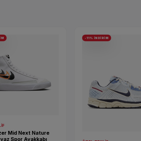
İM
-11% İNDİRİM
IF
zer Mid Next Nature
eyaz Spor Ayakkabı