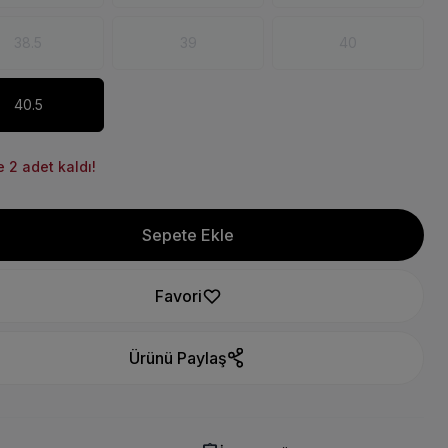
38.5
39
40
40.5
 2 adet kaldı!
Sepete Ekle
Favori
Ürünü Paylaş