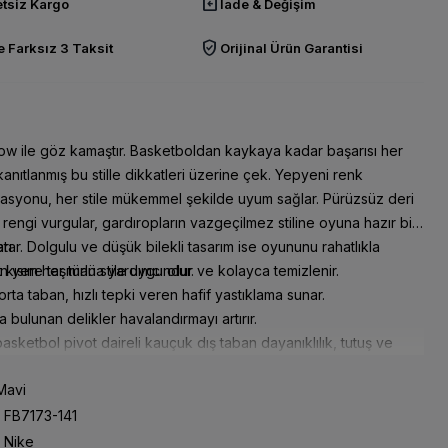
assignment_return
tsiz Kargo
İade & Değişim
verified_user
 Farksız 3 Taksit
Orijinal Ürün Garantisi
w ile göz kamaştır. Basketboldan kaykaya kadar başarısı her
anıtlanmış bu stille dikkatleri üzerine çek. Yepyeni renk
asyonu, her stile mükemmel şekilde uyum sağlar. Pürüzsüz deri
n rengi vurgular, gardıropların vazgeçilmez stiline oyuna hazır bir
tar. Dolgulu ve düşük bilekli tasarım ise oyununu rahatlıkla
rı
in yere taşımana yardımcı olur.
t kısım her türlü stile uygundur ve kolayca temizlenir.
rta taban, hızlı tepki veren hafif yastıklama sunar.
 bulunan delikler havalandırmayı artırır.
basketbol pivot daireli kauçuk dış taban dayanıklılık, tutuş ve
ir stil kazandırır.
avi
FB7173-141
Nike