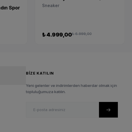
100
Sneaker
dın Spor
₺ 4.999,00
₺ 6.999,00
BIZE KATILIN
Yeni gelenler ve indirimlerden haberdar olmak için
topluluğumuza katılın.