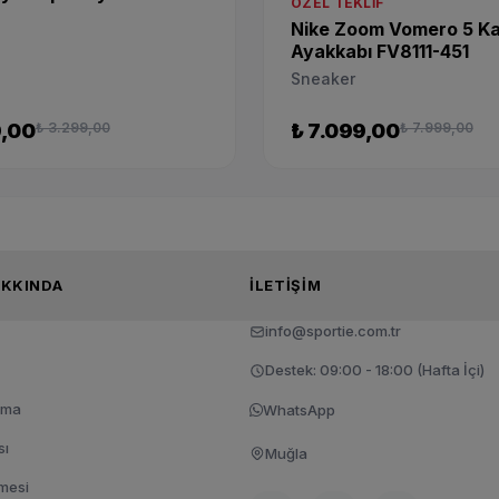
ÖZEL TEKLIF
Nike Zoom Vomero 5 Ka
Ayakkabı FV8111-451
Sneaker
9,00
₺ 3.299,00
₺ 7.099,00
₺ 7.999,00
TIE HAKKINDA
İLETIŞIM
info@sportie.com.tr
Destek: 09:00 - 18:00 (Hafta İçi)
tma
WhatsApp
sı
Muğla
şmesi