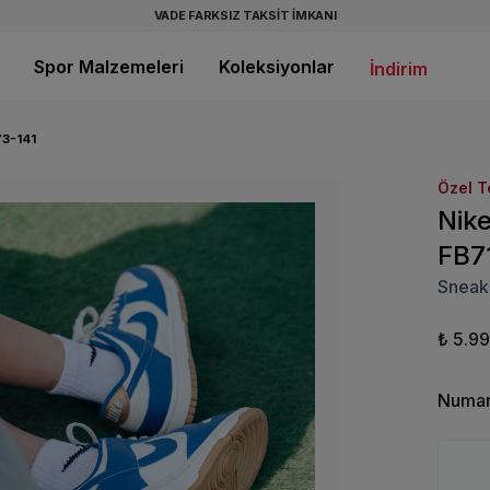
VADE FARKSIZ TAKSİT İMKANI
Spor Malzemeleri
Koleksiyonlar
İndirim
3-141
Özel T
Nik
FB7
Sneak
₺ 5.9
Numar