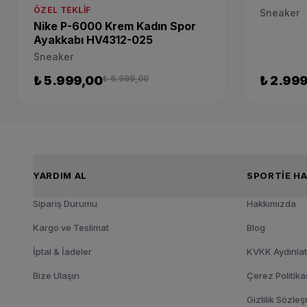
ÖZEL TEKLIF
Sneaker
Nike P-6000 Krem Kadın Spor
Ayakkabı HV4312-025
Sneaker
₺ 5.999,00
₺ 6.999,00
₺ 2.99
YARDIM AL
SPOR
Sipariş Durumu
Hakkımızda
Kargo ve Teslimat
Blog
İptal & İadeler
KVKK Aydınla
Bize Ulaşın
Çerez Politika
Gizlilik Sözle