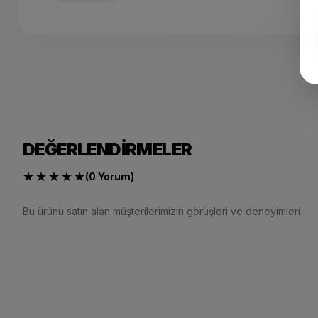
DEĞERLENDIRMELER
★
★
★
★
★
(0 Yorum)
Bu ürünü satın alan müşterilerimizin görüşleri ve deneyimleri.