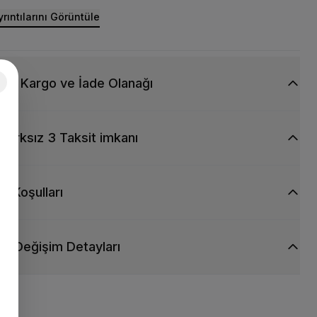
rıntılarını Görüntüle
siz Kargo ve İade Olanağı
Farksız 3 Taksit imkanı
ti Koşulları
ve Değişim Detayları