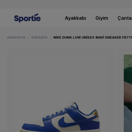
Ayakkabı
Giyim
Çanta
ANASAYFA
SNEAKER
NIKE DUNK LOW UNISEX MAVI SNEAKER FB717
/
/