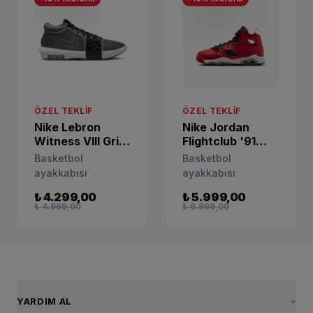
ÖZEL TEKLIF
ÖZEL TEKLIF
Nike Lebron
Nike Jordan
Witness VIII Gri
Flightclub '91
Basketbol
Siyah Basketbol
Basketbol
Basketbol
Ayakkabısı
Ayakkabısı
ayakkabısı
ayakkabısı
FB2239-004
DM1685-601
₺ 4.299,00
₺ 5.999,00
₺ 4.999,00
₺ 6.999,00
YARDIM AL