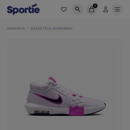
0
search
ANASAYFA
BASKETBOL AYAKKABISI
/