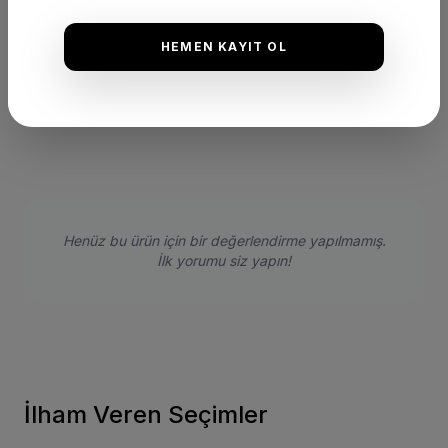
DEĞERLENDIRMELER
HEMEN KAYIT OL
★
★
★
★
★
(0 Yorum)
Bu ürünü satın alan müşterilerimizin görüşleri ve deneyimleri.
Henüz bu ürün için bir değerlendirme yapılmamış.
İlk yorumu siz yapın!
İlham Veren Seçimler