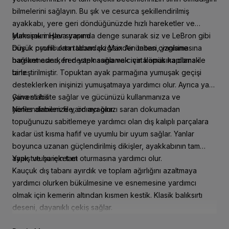
bilmelerini sağlayın. Bu şık ve cesurca şekillendirilmiş
ayakkabı, yere geri döndüğünüzde hızlı hareketler ve
yumuşak inişler sırasında denge sunarak siz ve LeBron gibi
Maksimum Hava yapımı
büyük oyuncuların taban çizgisinden taban çizgisine
Düşük profilli orta tabandaki Max Air ünitesi, yanlamasına
bağlanmasına, fren yapmasına ve cıvatalamasına olanak
hareket ederken destek sağlamak için köpük kaplama ile
tanır.
birleştirilmiştir. Topuktan ayak parmağına yumuşak geçişi
desteklerken inişinizi yumuşatmaya yardımcı olur. Ayrıca yan
yana stabilite sağlar ve gücünüzü kullanmanıza ve
Güvenli his
yönlendirmenize yardımcı olur.
Nefes alabilen file, ön ayağınızı saran dokumadan
topuğunuzu sabitlemeye yardımcı olan dış kalıplı parçalara
kadar üst kısma hafif ve uyumlu bir uyum sağlar. Yanlar
boyunca uzanan güçlendirilmiş dikişler, ayakkabının tam
ayak tutuşu için tam oturmasına yardımcı olur.
Yapış ve hareket et
Kauçuk dış tabanı ayırdık ve toplam ağırlığını azaltmaya
yardımcı olurken bükülmesine ve esnemesine yardımcı
olmak için kemerin altından kısmen kestik. Klasik balıksırtı
deseni, dayanıklı çekiş sağlar.