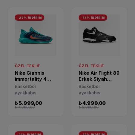
-25% İNDİRİM
-17% İNDİRİM
ÖZEL TEKLIF
ÖZEL TEKLIF
Nike Giannis
Nike Air Flight 89
immortality 4
Erkek Siyah
Erkek Mavi
Basketbol
Basketbol
Basketbol
Basketbol
Ayakkabısı
ayakkabısı
ayakkabısı
Ayakkabısı
CU4833-015
FQ3680-302
₺ 5.999,00
₺ 4.999,00
₺ 7.999,00
₺ 5.999,00
-14% İNDİRİM
-14% İNDİRİM