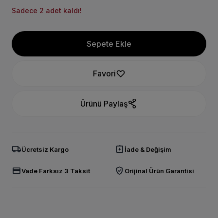
Sadece 2 adet kaldı!
Sepete Ekle
Favori
Ürünü Paylaş
local_shipping
assignment_return
Ücretsiz Kargo
İade & Değişim
credit_card
verified_user
Vade Farksız 3 Taksit
Orijinal Ürün Garantisi