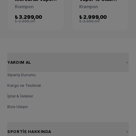
15 Academy Mg
Fg/Mg Erkek
Krampon
Krampon
Çocuk Krampon
Siyah Futbol
₺ 3.299,00
₺ 2.999,00
DJ5617-040
Krampon
₺ 3.999,00
₺ 3.999,00
DJ5963-040
YARDIM AL
Sipariş Durumu
Kargo ve Teslimat
İptal & İadeler
Bize Ulaşın
SPORTIE HAKKINDA