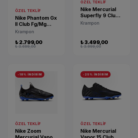
ÖZEL TEKLIF
Nike Mercurial
ÖZEL TEKLIF
Superfly 9 Club
Nike Phantom Gx
Fg/Mg Sarı Erkek
Krampon
II Club Fg/Mg
Krampon
Futbol Krampon
Krampon
DJ5961-780
FJ2557-001
₺ 2.799,00
₺ 3.499,00
₺ 3.699,00
₺ 3.999,00
-18% İNDİRİM
-25% İNDİRİM
ÖZEL TEKLIF
ÖZEL TEKLIF
Nike Zoom
Nike Mercurial
Mercurial Vapor
Vapor 15 Club