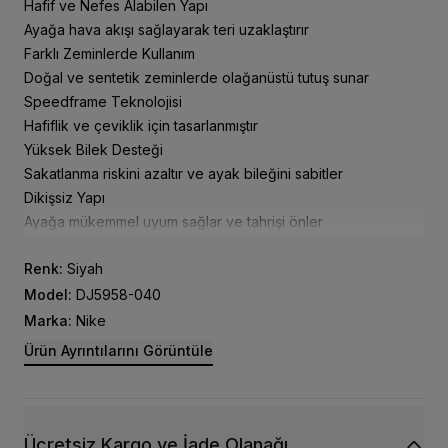
Hafif ve Nefes Alabilen Yapı
Ayağa hava akışı sağlayarak teri uzaklaştırır
Farklı Zeminlerde Kullanım
Doğal ve sentetik zeminlerde olağanüstü tutuş sunar
Speedframe Teknolojisi
Hafiflik ve çeviklik için tasarlanmıştır
Yüksek Bilek Desteği
Sakatlanma riskini azaltır ve ayak bileğini sabitler
Dikişsiz Yapı
Ayağa mükemmel uyum sağlar ve tahrişi önler
Renk:
Siyah
Model:
DJ5958-040
Marka:
Nike
Ürün Ayrıntılarını Görüntüle
Ücretsiz Kargo ve İade Olanağı