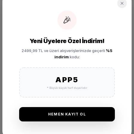
₺ 2.799,00
🎉
SEPETE EKLE
Yeni Üyelere Özel İndirim!
2499,99 TL ve üzeri alışverişlerinizde geçerli
%5
indirim
kodu:
APP5
DEĞERLENDIRMELER
* Büyük küçük harf duyarlıdır
★
★
★
★
★
(0 Yorum)
Bu ürünü satın alan müşterilerimizin görüşleri ve deneyimleri.
HEMEN KAYIT OL