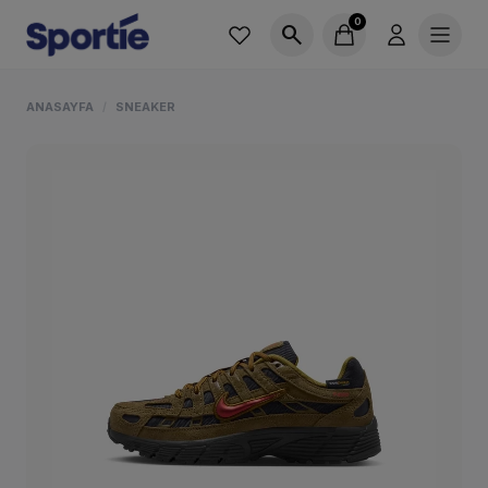
0
search
ANASAYFA
SNEAKER
/