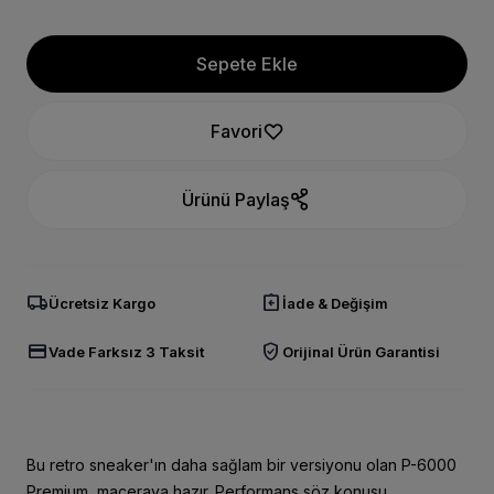
Sepete Ekle
Favori
Ürünü Paylaş
local_shipping
assignment_return
Ücretsiz Kargo
İade & Değişim
credit_card
verified_user
Vade Farksız 3 Taksit
Orijinal Ürün Garantisi
Bu retro sneaker'ın daha sağlam bir versiyonu olan P-6000
Premium, maceraya hazır. Performans söz konusu