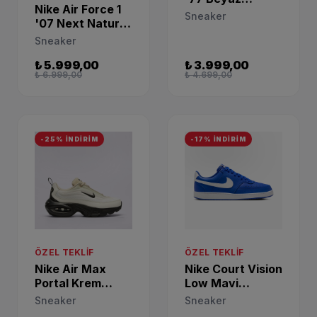
Nike Air Force 1
Sneaker CZ1055-
Sneaker
'07 Next Nature
101
Günlük Sneaker
Sneaker
DV3808-111
₺ 5.999,00
₺ 3.999,00
₺ 6.999,00
₺ 4.699,00
-25% İNDİRİM
-17% İNDİRİM
ÖZEL TEKLIF
ÖZEL TEKLIF
Nike Air Max
Nike Court Vision
Portal Krem
Low Mavi
Sneaker IB7698-
Sneaker HJ9135-
Sneaker
Sneaker
001
445