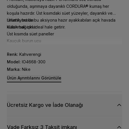
olduğunda, aşınmaya dayanıklı CORDURA® kumaş her
koşula hazırdır. Üst kısımdaki süet yüzeyler, dayanıklı ve
rahattır, bu da bu aksiyona hazır ayakkabıları açık havada
Ürün Ayrıntıları
kullanmak için ideal hale getirir.
Klasik bağcıklar
Üst kısımda süet paneller
Kauçuk burun ucu
Renk:
Kahverengi
Model:
IO4668-300
Marka:
Nike
Ürün Ayrıntılarını Görüntüle
Ücretsiz Kargo ve İade Olanağı
Vade Farksız 3 Taksit imkanı