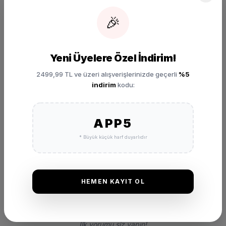
🎉
Yeni Üyelere Özel İndirim!
2499,99 TL ve üzeri alışverişlerinizde geçerli
%5
indirim
kodu:
DEĞERLENDIRMELER
APP5
★
★
★
★
★
(0 Yorum)
* Büyük küçük harf duyarlıdır
Bu ürünü satın alan müşterilerimizin görüşleri ve deneyimleri.
HEMEN KAYIT OL
Henüz bu ürün için bir değerlendirme yapılmamış.
İlk yorumu siz yapın!