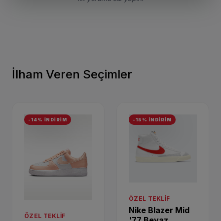
İlham Veren Seçimler
-14% İNDİRİM
-15% İNDİRİM
ÖZEL TEKLIF
Nike Blazer Mid
ÖZEL TEKLIF
'77 Beyaz