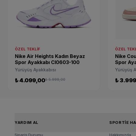
ÖZEL TEKLIF
ÖZEL TEKL
Nike Air Heights Kadın Beyaz
Nike Cou
Spor Ayakkabı CI0603-100
Spor Ay
Yürüyüş Ayakkabısı
Yürüyüş A
₺ 4.099,00
₺ 5.999,00
₺ 3.99
YARDIM AL
SPOR
Sipariş Durumu
Hakkımızda