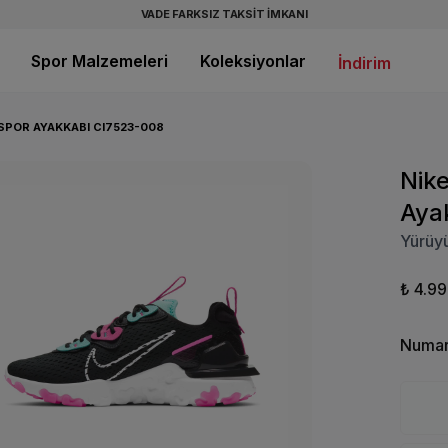
VADE FARKSIZ TAKSİT İMKANI
Spor Malzemeleri
Koleksiyonlar
İndirim
 SPOR AYAKKABI CI7523-008
Nike
Aya
Yürüy
₺ 4.9
Numar