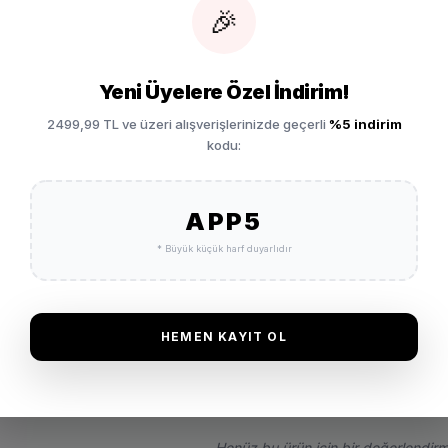
🎉
Vade 
Yeni Üyelere Özel İndirim!
Garan
2499,99 TL ve üzeri alışverişlerinizde geçerli
%5 indirim
kodu:
Ayakkabı
SEPETE EKLE
İade 
APP5
* Büyük küçük harf duyarlıdır
HEMEN KAYIT OL
Henüz bu ürün için bir değerlendirm