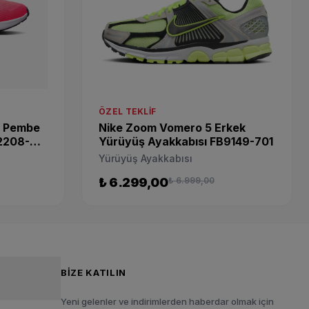
ÖZEL TEKLIF
n Pembe
Nike Zoom Vomero 5 Erkek
2208-
Yürüyüş Ayakkabısı FB9149-701
Yürüyüş Ayakkabısı
₺ 6.299,00
₺ 6.999,00
BIZE KATILIN
Yeni gelenler ve indirimlerden haberdar olmak için