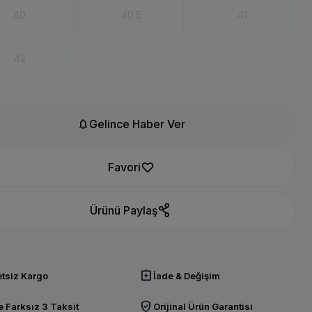
40
40.5
41
42
notifications
Gelince Haber Ver
Favori
Ürünü Paylaş
assignment_return
tsiz Kargo
İade & Değişim
verified_user
 Farksız 3 Taksit
Orijinal Ürün Garantisi