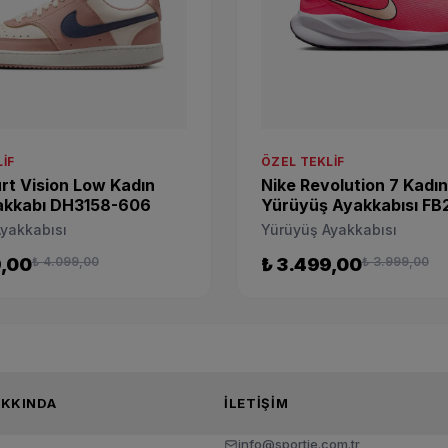
IF
ÖZEL TEKLIF
rt Vision Low Kadın
Nike Revolution 7 Kadı
akkabı DH3158-606
Yürüyüş Ayakkabısı FB
602
yakkabısı
Yürüyüş Ayakkabısı
9,00
₺ 4.099,00
₺ 3.499,00
₺ 3.999,00
TIE HAKKINDA
İLETIŞIM
info@sportie.com.tr