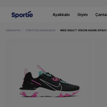
Ayakkabı
Giyim
Çanta
ANASAYFA
YÜRÜYÜŞ AYAKKABISI
NIKE REACT VISION KADIN SIYAH
/
/