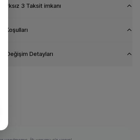
Farksız 3 Taksit imkanı
ti Koşulları
ve Değişim Detayları
e yapılmamış. İlk yorumu siz yapın!