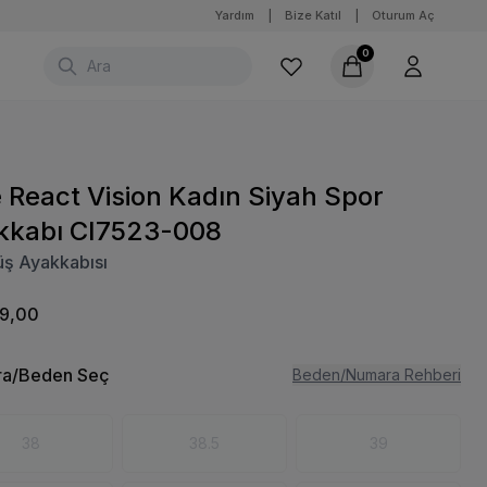
Yardım
|
Bize Katıl
|
Oturum Aç
0
 React Vision Kadın Siyah Spor
kkabı CI7523-008
üş Ayakkabısı
99,00
a/Beden Seç
Beden/Numara Rehberi
38
38.5
39