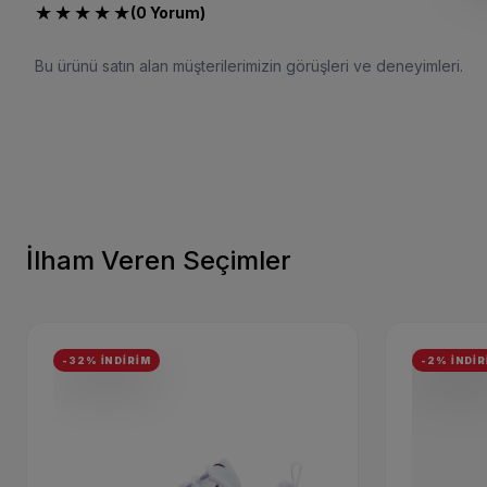
★
★
★
★
★
(0 Yorum)
Bu ürünü satın alan müşterilerimizin görüşleri ve deneyimleri.
İlham Veren Seçimler
-32% İNDİRİM
-2% İNDİR