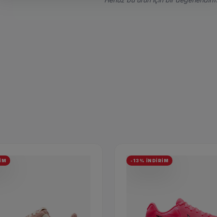
İM
-13% İNDİRİM