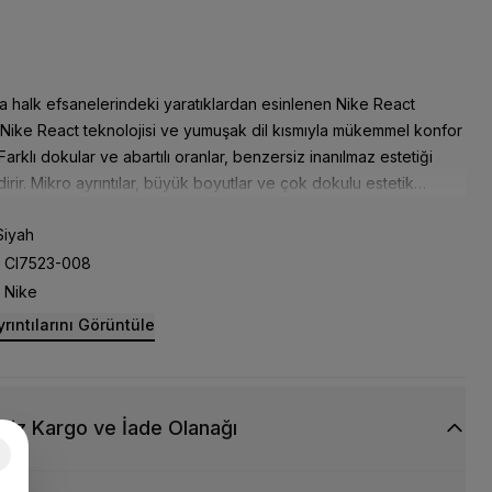
 halk efsanelerindeki yaratıklardan esinlenen Nike React
 Nike React teknolojisi ve yumuşak dil kısmıyla mükemmel konfor
 Farklı dokular ve abartılı oranlar, benzersiz inanılmaz estetiği
irir. Mikro ayrıntılar, büyük boyutlar ve çok dokulu estetik
 ile ayakkabı benzersiz bir görünüme kavuşur. Nike React köpük
iyah
aban ve yumuşak kauçuk dış taban, topuktan buruna kadar gün
ükemmel konfor sunar. Son derece yumuşak dil kısmı, daha
CI7523-008
astıklama sağlar. TPU topuk klipsi topuğu korur ve görsel denge
Nike
rıntılarını Görüntüle
siz Kargo ve İade Olanağı