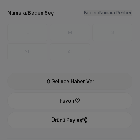
Numara/Beden Seç
Beden/Numara Rehberi
L
M
S
XL
XL
notifications
Gelince Haber Ver
Favori
Ürünü Paylaş