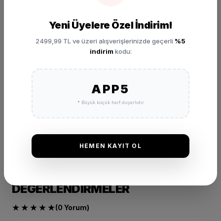
Vade Farksız 3 Taksit imkanı
Yeni Üyelere Özel İndirim!
2499,99 TL ve üzeri alışverişlerinizde geçerli
%5
Garanti Koşulları
indirim
kodu:
APP5
İade ve Değişim Detayları
* Büyük küçük harf duyarlıdır
HEMEN KAYIT OL
DEĞERLENDIRMELER
★
★
★
★
★
(0 Yorum)