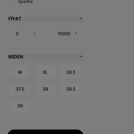
Sportie
FIYAT
₺
₺
BEDEN
M
XL
36.5
37.5
38
38.5
39