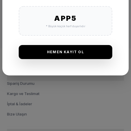
APP5
* Büyük küçük harf duyarlıdır
HEMEN KAYIT OL
YARDIM AL
Sipariş Durumu
Kargo ve Teslimat
İptal & İadeler
Bize Ulaşın