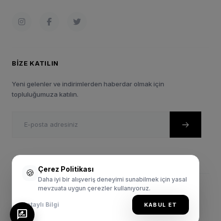
BIZE KATILIN
Yeni gelenler ve indirimlerden haberdar olmak için
topluluğumuza katılın.
Çerez Politikası
🍪
Daha iyi bir alışveriş deneyimi sunabilmek için yasal
mevzuata uygun çerezler kullanıyoruz.
© 2024 Sportie.com.tr. Tüm Hakları Saklıdır.
Gizlilik Politikası
Satış Sözleşmesi
Kullanım Şartları
Detaylı Bilgi
KABUL ET
rate_review