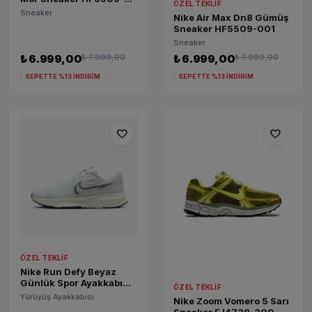
ÖZEL TEKLIF
500
Sneaker
Nike Air Max Dn8 Gümüş
Sneaker HF5509-001
Sneaker
₺ 6.999,00
₺ 7.999,00
₺ 6.999,00
₺ 7.999,00
SEPETTE %13 İNDİRİM
SEPETTE %13 İNDİRİM
favorite
favorite
ÖZEL TEKLIF
Nike Run Defy Beyaz
Günlük Spor Ayakkabı
ÖZEL TEKLIF
HM9593-104
Yürüyüş Ayakkabısı
Nike Zoom Vomero 5 Sarı