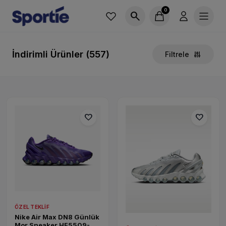
0
search
İndirimli Ürünler (557)
Filtrele
favorite
favorite
ÖZEL TEKLIF
Nike Air Max DN8 Günlük
Mor Sneaker HF5509-