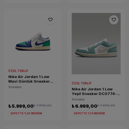
favorite
favorite
ÖZEL TEKLIF
Nike Air Jordan 1 Low
Mavi Günlük Sneaker
ÖZEL TEKLIF
553560-147
Sneaker
Nike Air Jordan 1 Low
Yeşil Sneaker DC0774-
138
Sneaker
₺ 5.999,00
₺ 7.999,00
₺ 6.999,00
₺ 7.999,00
SEPETTE %25 İNDİRİM
SEPETTE %13 İNDİRİM