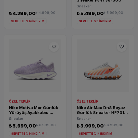
Sneaker FJ4738-300
Sneaker
₺ 4.299,00
₺ 4.999,00
₺ 5.499,00
₺ 5.999,00
SEPETTE %14 İNDİRİM
SEPETTE %8 İNDİRİM
favorite
favorite
ÖZEL TEKLIF
ÖZEL TEKLIF
Nike Motiva Mor Günlük
Nike Air Max Dn8 Beyaz
Yürüyüş Ayakkabısı
Günlük Sneaker HF7310-
DV1238-502
100
Sneaker
Sneaker
₺ 5.999,00
₺ 6.999,00
₺ 5.999,00
₺ 6.999,00
SEPETTE %14 İNDİRİM
SEPETTE %14 İNDİRİM