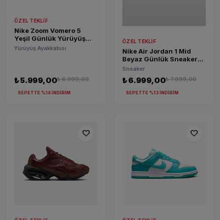
ÖZEL TEKLIF
Nike Zoom Vomero 5
Yeşil Günlük Yürüyüş
ÖZEL TEKLIF
Ayakkabısı FJ1910-300
Yürüyüş Ayakkabısı
Nike Air Jordan 1 Mid
Beyaz Günlük Sneaker
DQ8423-102
Sneaker
₺ 5.999,00
₺ 6.999,00
₺ 6.999,00
₺ 7.999,00
SEPETTE %14 İNDİRİM
SEPETTE %13 İNDİRİM
favorite
favorite