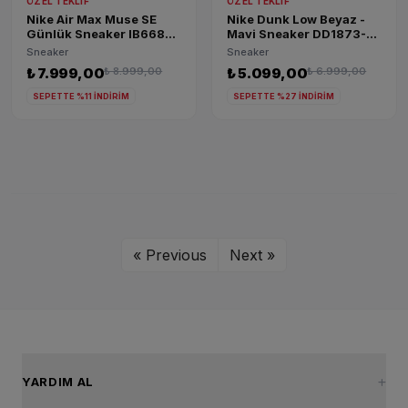
ÖZEL TEKLIF
ÖZEL TEKLIF
Nike Air Max Muse SE
Nike Dunk Low Beyaz -
Günlük Sneaker IB6689-
Mavi Sneaker DD1873-
600
105
Sneaker
Sneaker
₺ 7.999,00
₺ 8.999,00
₺ 5.099,00
₺ 6.999,00
SEPETTE %11 İNDİRİM
SEPETTE %27 İNDİRİM
« Previous
Next »
YARDIM AL