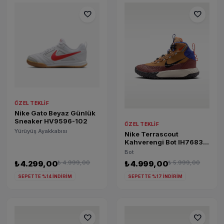
favorite
favorite
ÖZEL TEKLIF
Nike Gato Beyaz Günlük
Sneaker HV9596-102
ÖZEL TEKLIF
Yürüyüş Ayakkabısı
Nike Terrascout
Kahverengi Bot IH7683-
200
Bot
₺ 4.299,00
₺ 4.999,00
₺ 4.999,00
₺ 5.999,00
SEPETTE %14 İNDİRİM
SEPETTE %17 İNDİRİM
favorite
favorite