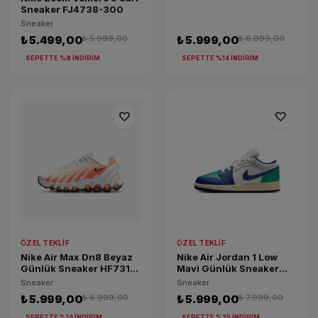
Sneaker FJ4738-300
Sneaker
₺ 5.499,00
₺ 5.999,00
₺ 5.999,00
₺ 6.999,00
SEPETTE %8 İNDİRİM
SEPETTE %14 İNDİRİM
favorite
favorite
ÖZEL TEKLIF
ÖZEL TEKLIF
Nike Air Max Dn8 Beyaz
Nike Air Jordan 1 Low
Günlük Sneaker HF7310-
Mavi Günlük Sneaker
100
553560-147
Sneaker
Sneaker
₺ 5.999,00
₺ 6.999,00
₺ 5.999,00
₺ 7.999,00
SEPETTE %14 İNDİRİM
SEPETTE %25 İNDİRİM