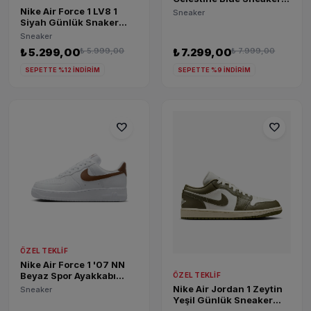
HF5509-401
Nike Air Force 1 LV8 1
Sneaker
Siyah Günlük Snaker
HQ1907-001
Sneaker
₺ 5.299,00
₺ 5.999,00
₺ 7.299,00
₺ 7.999,00
SEPETTE %12 İNDİRİM
SEPETTE %9 İNDİRİM
favorite
favorite
ÖZEL TEKLIF
Nike Air Force 1 '07 NN
Beyaz Spor Ayakkabı
ÖZEL TEKLIF
DC9486-115
Nike Air Jordan 1 Zeytin
Sneaker
Yeşil Günlük Sneaker
DC0774-122