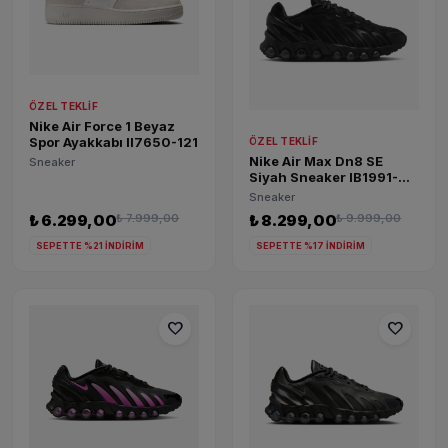
ÖZEL TEKLIF
Nike Air Force 1 Beyaz
Spor Ayakkabı II7650-121
ÖZEL TEKLIF
Nike Air Max Dn8 SE
Sneaker
Siyah Sneaker IB1991-
001
Sneaker
₺ 6.299,00
₺ 7.999,00
₺ 8.299,00
₺ 9.999,00
SEPETTE %21 İNDİRİM
SEPETTE %17 İNDİRİM
favorite
favorite