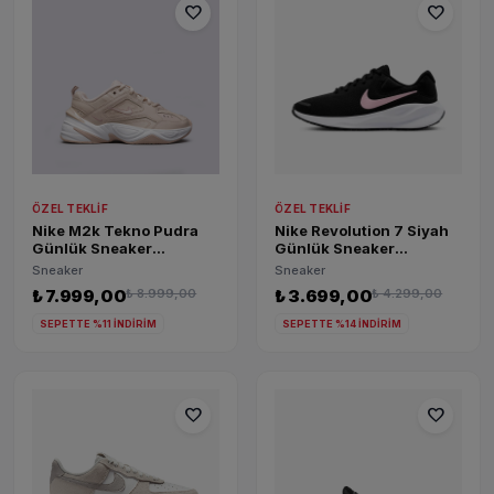
favorite
favorite
ÖZEL TEKLIF
ÖZEL TEKLIF
Nike M2k Tekno Pudra
Nike Revolution 7 Siyah
Günlük Sneaker
Günlük Sneaker
AO3108-202
FB2208-004
Sneaker
Sneaker
₺ 7.999,00
₺ 8.999,00
₺ 3.699,00
₺ 4.299,00
SEPETTE %11 İNDİRİM
SEPETTE %14 İNDİRİM
favorite
favorite