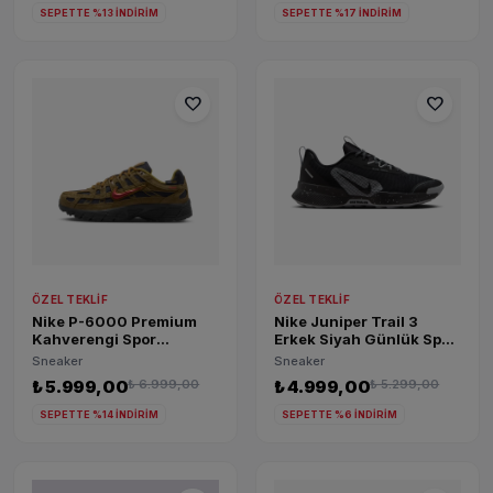
SEPETTE %13 İNDİRİM
SEPETTE %17 İNDİRİM
favorite
favorite
ÖZEL TEKLIF
ÖZEL TEKLIF
Nike P-6000 Premium
Nike Juniper Trail 3
Kahverengi Spor
Erkek Siyah Günlük Spor
Ayakkabı IO4668-300
Ayakkabısı FQ0904-001
Sneaker
Sneaker
₺ 5.999,00
₺ 6.999,00
₺ 4.999,00
₺ 5.299,00
SEPETTE %14 İNDİRİM
SEPETTE %6 İNDİRİM