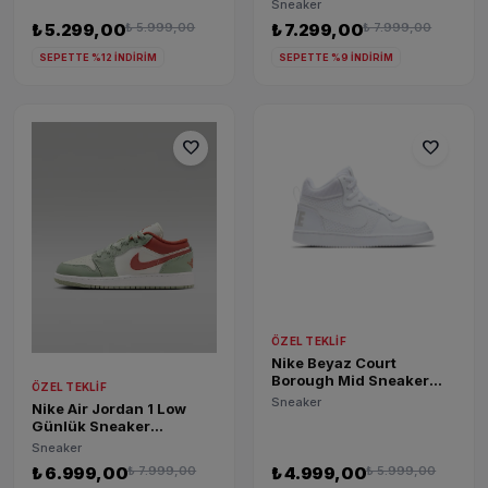
Sneaker
₺ 5.299,00
₺ 5.999,00
₺ 7.299,00
₺ 7.999,00
SEPETTE %12 İNDİRİM
SEPETTE %9 İNDİRİM
favorite
favorite
ÖZEL TEKLIF
Nike Beyaz Court
Borough Mid Sneaker
ÖZEL TEKLIF
839977-100
Sneaker
Nike Air Jordan 1 Low
Günlük Sneaker
553560-133
Sneaker
₺ 6.999,00
₺ 7.999,00
₺ 4.999,00
₺ 5.999,00