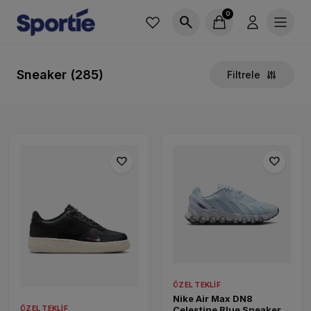
0
search
Sneaker (285)
Filtrele
favorite
favorite
ÖZEL TEKLIF
Nike Air Max DN8
Celestine Blue Sneaker
ÖZEL TEKLIF