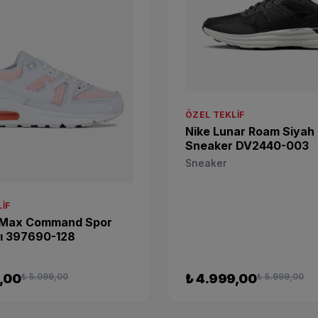
ÖZEL TEKLIF
Nike Lunar Roam Siyah
Sneaker DV2440-003
Sneaker
IF
r Max Command Spor
ı 397690-128
,00
₺ 5.099,00
₺ 4.999,00
₺ 5.999,00