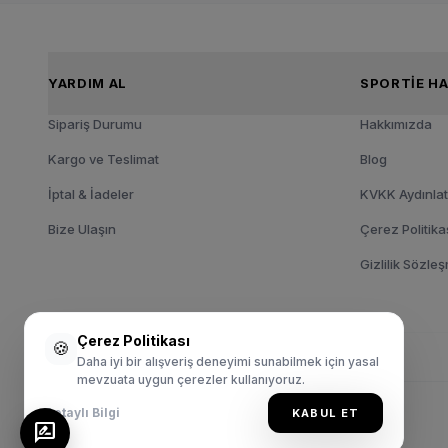
YARDIM AL
SPOR
Sipariş Durumu
Hakkımızda
Kargo ve Teslimat
Blog
İptal & İadeler
KVKK Aydınla
Bize Ulaşın
Çerez Politika
Gizlilik Sözle
Çerez Politikası
🍪
Daha iyi bir alışveriş deneyimi sunabilmek için yasal
mevzuata uygun çerezler kullanıyoruz.
Detaylı Bilgi
KABUL ET
© 2024 Sportie.com.tr. Tüm Hakları Saklıdır.
rate_review