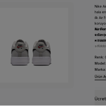
Nike Ai
hala en
ilk Air
koruyo
hareket
Air Fo
üstün t
• Gerçe
modern 
• Yastı
şekilde 
• Kauç
Renk:
G
Model:
Marka:
Ürün Ay
Ücret