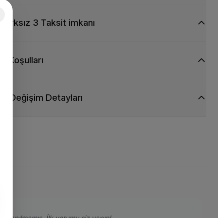
Farksız 3 Taksit imkanı
ti Koşulları
ve Değişim Detayları
e yapılmamış. İlk yorumu siz yapın!