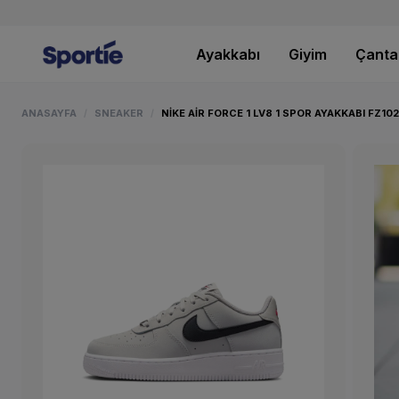
Ayakkabı
Giyim
Çanta
ANASAYFA
SNEAKER
NIKE AIR FORCE 1 LV8 1 SPOR AYAKKABI FZ10
/
/