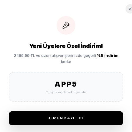
Vade 
🎉
Garan
aker IQ0279-
Yeni Üyelere Özel İndirim!
SEPETE EKLE
2499,99 TL ve üzeri alışverişlerinizde geçerli
%5 indirim
İade 
kodu:
APP5
* Büyük küçük harf duyarlıdır
HEMEN KAYIT OL
Henüz bu ürün için bir değerlendirm