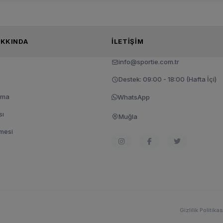
TIE HAKKINDA
İLETIŞIM
info@sportie.com.tr
Destek: 09:00 - 18:00 (Hafta İçi)
tma
WhatsApp
sı
Muğla
şmesi
Gizlilik Politikas