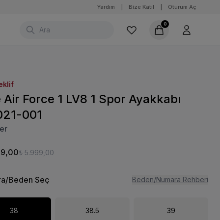
Yardım
|
Bize Katıl
|
Oturum Aç
0
eklif
 Air Force 1 LV8 1 Spor Ayakkabı
021-001
er
99,00
₺ 5.999,00
a/Beden Seç
Beden/Numara Rehberi
38
38.5
39