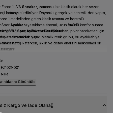
r Force 1 LV8
Sneaker
, zamansız bir klasik olarak her sezon
erji katmayı sürdürüyor. Dayanıklı gerçek ve sentetik deri yapısı,
 Force 1 modelinden gelen klasik tasarım ve kontrolü
r.Spor
Ayakkabı
yastıklama sistemi, uzun ömürlü konfor sunarak
 özgürlüğü sağlar. Dairesel kauçuk taban, pivot hareketleri için
rce 1 LV8 1 Spor Ayakkabı
Özellikleri
utuş ve dayanıklılık sunar. Metalik renk grubu, bu ayakkabıya
k ve sentetik deri yapı.
bir dokunuş katarken, şıklık ve detay analizini mükemmel bir
klama sistemi.
birleştirir.
uk taban.
ri
FZ1021-001
Nike
rıntılarını Görüntüle
siz Kargo ve İade Olanağı