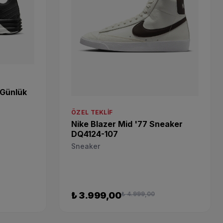
 Günlük
ÖZEL TEKLIF
Nike Blazer Mid '77 Sneaker
DQ4124-107
Sneaker
₺ 3.999,00
₺ 4.999,00