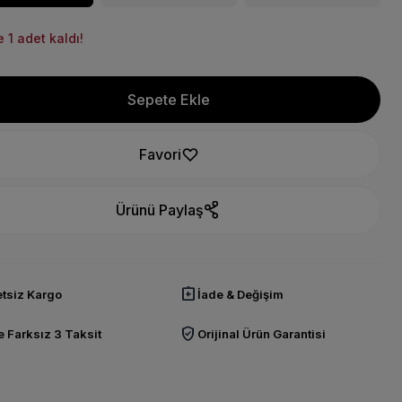
 1 adet kaldı!
Sepete Ekle
Favori
Ürünü Paylaş
assignment_return
tsiz Kargo
İade & Değişim
verified_user
 Farksız 3 Taksit
Orijinal Ürün Garantisi