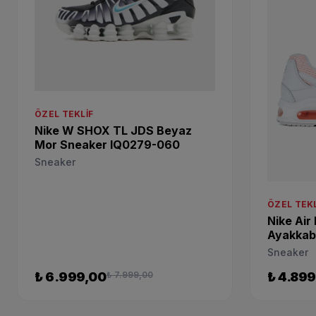
ÖZEL TEKLIF
Nike W SHOX TL JDS Beyaz
Mor Sneaker IQ0279-060
Sneaker
ÖZEL TEKL
Nike Ai
Ayakkab
Sneaker
₺ 6.999,00
₺ 7.999,00
₺ 4.899