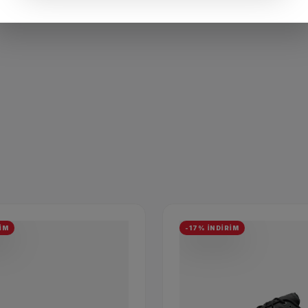
İM
-17% İNDİRİM