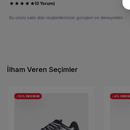
★
★
★
★
★
(0 Yorum)
Bu ürünü satın alan müşterilerimizin görüşleri ve deneyimleri.
İlham Veren Seçimler
-13% İNDİRİM
-4% İNDİR