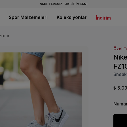
VADE FARKSIZ TAKSİT İMKANI
Spor Malzemeleri
Koleksiyonlar
İndirim
21-001
Özel T
Nike
FZ1
Sneak
₺ 5.0
Numar