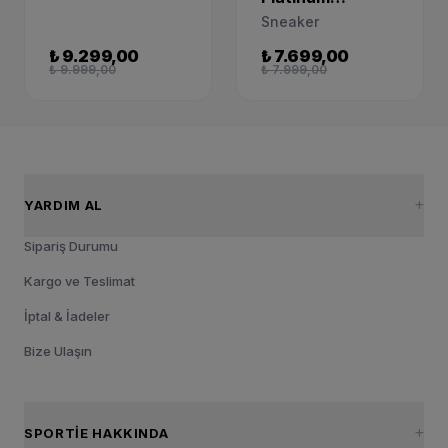
Sneaker
Sneaker
AO3108-100
₺ 9.299,00
₺ 7.699,00
₺ 9.999,00
₺ 7.999,00
YARDIM AL
Sipariş Durumu
Kargo ve Teslimat
İptal & İadeler
Bize Ulaşın
SPORTIE HAKKINDA