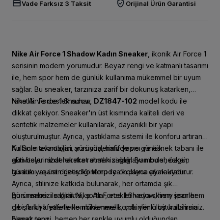
credit_card
verified_user
Vade Farksız 3 Taksit
Orijinal Ürün Garantisi
Nike Air Force 1 Shadow Kadın Sneaker
, ikonik Air Force 1
serisinin modern yorumudur. Beyaz rengi ve katmanlı tasarımı
ile, hem spor hem de günlük kullanıma mükemmel bir uyum
sağlar. Bu sneaker, tarzınıza zarif bir dokunuş katarken,
rahatlık ve destek sunar.
Nike Air Force 1 Shadow,
DZ1847-102
model kodu ile
dikkat çekiyor. Sneaker'ın üst kısmında kaliteli deri ve
sentetik malzemeler kullanılarak, dayanıklı bir yapı
oluşturulmuştur. Ayrıca, yastıklama sistemi ile konforu artıran
Air Sole teknolojisi, yürüyüşlerinizde ve günlük
Kullanım avantajları arasında, hafif yapısı ve esnek tabanı ile
aktivitelerinizde ekstra rahatlık sağlar. Bu model, özgün
gün boyu rahat hareket etmenizi sağlayan bu sneaker,
tasarımı ve üst düzey konforu ile ön plana çıkmaktadır.
günlük yaşamın getirdiği tempoya kolayca ayak uydurur.
Ayrıca, stilinize katkıda bulunarak, her ortamda şık
görünmenizi sağlar. Nike Air Force 1 Shadow, hem spor hem
Bu sneaker ile birlikte, şortlar, etekler veya skinny jeanler
de şık kıyafetlerle kombinlenerek, çok yönlü bir kullanıma
gibi farklı kıyafetlerle mükemmel kombinler oluşturabilirsiniz.
olanak tanır.
Beyaz rengi, hemen her renkle uyumlu olduğundan,