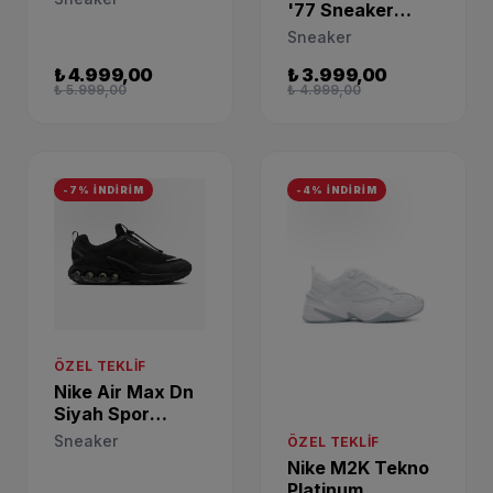
'77 Sneaker
DD1873-100
DQ4124-107
Sneaker
₺ 4.999,00
₺ 3.999,00
₺ 5.999,00
₺ 4.999,00
-7% İNDİRİM
-4% İNDİRİM
ÖZEL TEKLIF
Nike Air Max Dn
Siyah Spor
Ayakkabı
Sneaker
ÖZEL TEKLIF
HQ8605-001
Nike M2K Tekno
Platinum