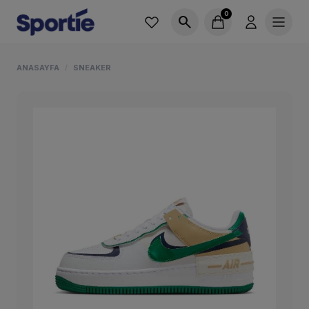
0
search
ANASAYFA
SNEAKER
/