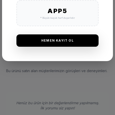
APP5
* Büyük küçük harf duyarlıdır
HEMEN KAYIT OL
DEĞERLENDIRMELER
★
★
★
★
★
(0 Yorum)
Bu ürünü satın alan müşterilerimizin görüşleri ve deneyimleri.
Henüz bu ürün için bir değerlendirme yapılmamış.
İlk yorumu siz yapın!