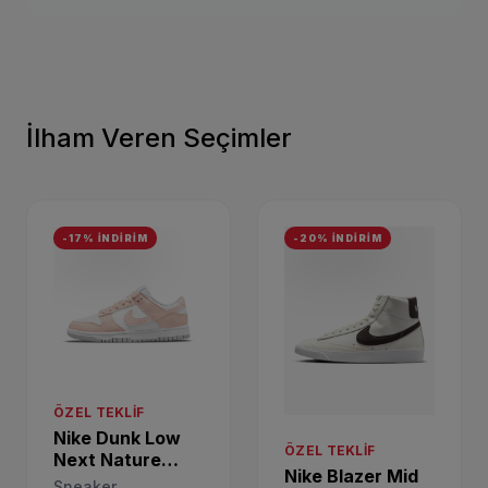
İlham Veren Seçimler
-17% İNDİRİM
-20% İNDİRİM
ÖZEL TEKLIF
Nike Dunk Low
ÖZEL TEKLIF
Next Nature
Nike Blazer Mid
Sneaker
Sneaker