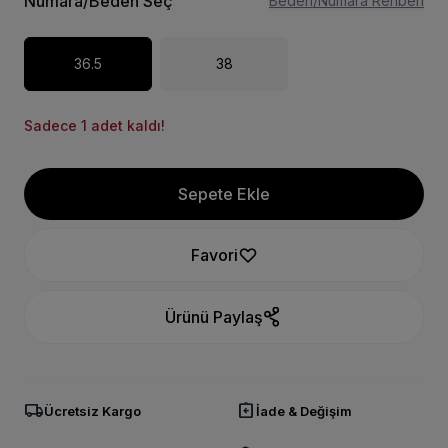
Numara/Beden Seç
Beden/Numara Rehberi
36.5
38
Sadece 1 adet kaldı!
Sepete Ekle
Favori
Ürünü Paylaş
local_shipping
assignment_return
Ücretsiz Kargo
İade & Değişim