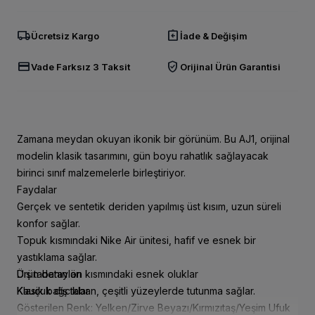
local_shipping
assignment_return
Ücretsiz Kargo
İade & Değişim
credit_card
verified_user
Vade Farksız 3 Taksit
Orijinal Ürün Garantisi
Zamana meydan okuyan ikonik bir görünüm. Bu AJ1, orijinal
modelin klasik tasarımını, gün boyu rahatlık sağlayacak
birinci sınıf malzemelerle birleştiriyor.
Faydalar
Gerçek ve sentetik deriden yapılmış üst kısım, uzun süreli
konfor sağlar.
Topuk kısmındaki Nike Air ünitesi, hafif ve esnek bir
yastıklama sağlar.
Dış tabanın ön kısmındaki esnek oluklar
Ürün detayları
Kauçuk dış taban, çeşitli yüzeylerde tutunma sağlar.
Klasik bağcıklar
Gösterilen Renk: Yelken/Zirve Beyazı/Kırmızıtaş/Yeşim Ufuk