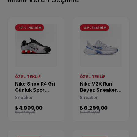
-17% İNDİRİM
-21% İNDİRİM
ÖZEL TEKLIF
ÖZEL TEKLIF
Nike Shox R4 Gri
Nike V2K Run
Günlük Spor
Beyaz Sneaker
Ayakkabı
FD0736-106
Sneaker
Sneaker
CW2626-005
₺ 4.999,00
₺ 6.299,00
₺ 5.999,00
₺ 7.999,00