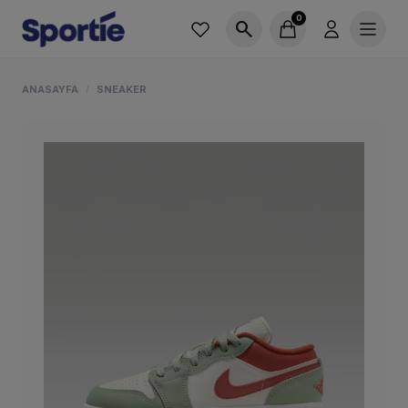
0
search
ANASAYFA
SNEAKER
/