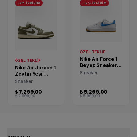
-9% İNDİRİM
-12% İNDİRİM
ÖZEL TEKLIF
Nike Air Force 1
ÖZEL TEKLIF
Beyaz Sneaker
Nike Air Jordan 1
FV5948-115
Sneaker
Zeytin Yeşil
Günlük Sneaker
Sneaker
DC0774-122
₺ 7.299,00
₺ 5.299,00
₺ 7.999,00
₺ 5.999,00