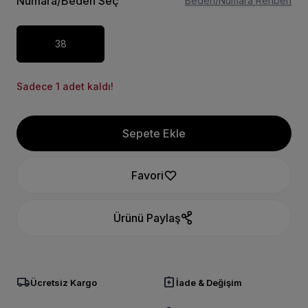
Numara/Beden Seç
Beden/Numara Rehberi
38
Sadece 1 adet kaldı!
Sepete Ekle
Favori
Ürünü Paylaş
local_shipping
assignment_return
Ücretsiz Kargo
İade & Değişim