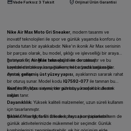
credit_card
verified_user
Vade Farksız 3 Taksit
Orijinal Ürün Garantisi
Nike Air Max Moto Gri Sneaker
, modern tasarımı ve
inovatif teknolojileri ile spor ve günlük yaşamda konforu ön
planda tutan bir ayakkabıdır. Nike'ın ikonik Air Max serisinin
bir parçası olarak, bu model, şıklığı ve işlevselliği bir araya
getiriyor. Gri rengi ile hem spor hem de casual
Bu sneaker,
Air Max teknolojisi
ile donatılmıştır ve bu
kombinlerinizle uyum sağlarken, her adımda sağlam bir
sayede darbelere karşı mükemmel bir yastıklama sağlar.
destek sunar.
Ayrıca,
gelişmiş üst yüzey yapısı
, ayaklarınızı sararak rahat
bir oturuş sunar. Model kodu
IQ7592-077
ile tanınan bu
ürün, hafif yapısı sayesinde gün boyu konforlu kullanım
Konfor:
Air Max sistemi, her adımda yumuşak bir destek
imkanı tanır.
sağlar.
Dayanıklılık:
Yüksek kaliteli malzemeler, uzun süreli kullanım
için tasarlanmıştır.
Şıklık:
Nike Air Max Moto Gri Sneaker, hem spor yaparken hem de
Gri rengi, farklı stillerle kolayca kombinlenebilir.
günlük aktivitelerinizde mükemmel bir seçimdir. Günlük
kombinlerinizi zenginleştirebilir, şık bir görünüm elde