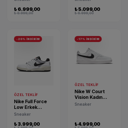
DQ8423-092
FV1302-003
₺ 6.999,00
₺ 5.099,00
₺ 8.999,00
₺ 6.999,00
-20% İNDİRİM
-17% İNDİRİM
ÖZEL TEKLIF
Nike W Court
ÖZEL TEKLIF
Vision Kadın
Nike Full Force
Beyaz Sneaker
Sneaker
Low Erkek
DH3158-101
Sneaker FB1362-
Sneaker
101
₺ 3.999,00
₺ 4.999,00
₺ 4.999,00
₺ 5.999,00