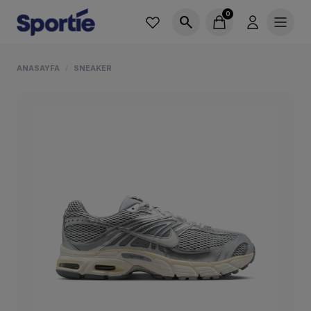
0
search
ANASAYFA
SNEAKER
/