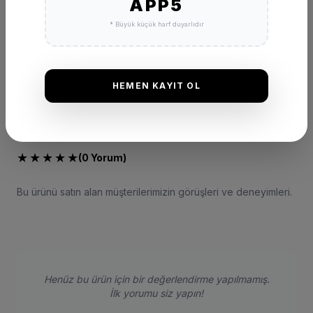
APP5
* Büyük küçük harf duyarlıdır
HEMEN KAYIT OL
DEĞERLENDIRMELER
★
★
★
★
★
(0 Yorum)
Bu ürünü satın alan müşterilerimizin görüşleri ve deneyimleri.
Henüz bu ürün için bir değerlendirme yapılmamış.
İlk yorumu siz yapın!