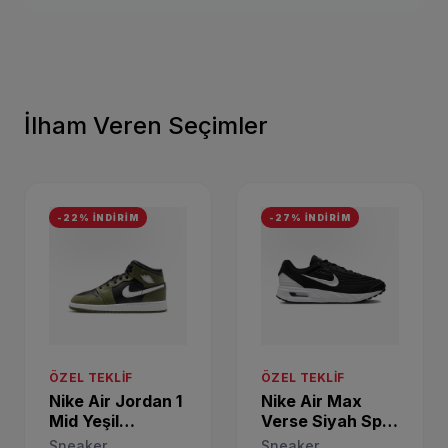
İlham Veren Seçimler
-22% İNDİRİM
-27% İNDİRİM
ÖZEL TEKLIF
ÖZEL TEKLIF
Nike Air Jordan 1
Nike Air Max
Mid Yeşil
Verse Siyah Spor
Sneaker
Ayakkabı
Sneaker
Sneaker