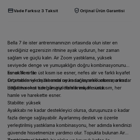
credit_card
verified_user
Vade Farksız 3 Taksit
Orijinal Ürün Garantisi
Bella 7 ile ister antrenmanınızın ortasında olun ister en
sevdiğiniz egzersizin ritmine ayak uydurun, her zaman
sağlam ve güçlü kalın. Air Zoom yastıklama, yüksek
seviyede denge ve yumuşaklığın doğru kombinasyonunu
sunar. Yeni file üst kısım ise esner, nefes alır ve farklı kıyafet
Esneklik: orta
seçenekleriyle mükemmel uyum sağlayarak antrenmanınız
Orta taban ve dış tabanda ne kadar esneklik olursa, o kadar
bittikten sonra tüm gün giyilebilirlik imkanı sunar.
doğal hareket edebilirsiniz. Yenilenmiş file üst kısım, her
hamle ve harekette esner.
Stabilite: yüksek
Ayakkabı ne kadar destekleyici olursa, duruşunuza o kadar
fazla denge sağlayabilir. Ayarlanmış destek ve özenle
yerleştirilmiş yastıklama kombinasyonu, her adımda kendinizi
güvende hissetmenize yardımcı olur. Topukta bulunan Air