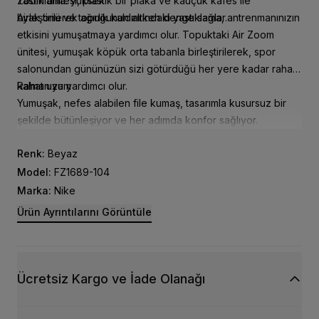
Zoom ünitesi, plastik bir plaka ve kauçuk kafes ile
Yastıklama: yüksek
birleştirilerek ağırlık kaldırırken denge sağlar.
Ayak önü ve topuğunun altındaki yastıklama, antrenmanınızın
etkisini yumuşatmaya yardımcı olur. Topuktaki Air Zoom
ünitesi, yumuşak köpük orta tabanla birleştirilerek, spor
salonundan gününüzün sizi götürdüğü her yere kadar rahat
kalmanıza yardımcı olur.
Rahat uyum
Yumuşak, nefes alabilen file kumaş, tasarımla kusursuz bir
şekilde bütünleşiyor ve her adımda konfor sağlıyor.
Renk:
Beyaz
Model:
FZ1689-104
Marka:
Nike
Ürün Ayrıntılarını Görüntüle
Ücretsiz Kargo ve İade Olanağı