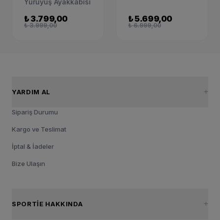
HM0355-002
Yürüyüş Ayakkabısı
AQ1779-100
₺ 3.799,00
₺ 5.699,00
₺ 3.999,00
₺ 6.999,00
YARDIM AL
Sipariş Durumu
Kargo ve Teslimat
İptal & İadeler
Bize Ulaşın
SPORTIE HAKKINDA