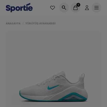
0
search
ANASAYFA
YÜRÜYÜŞ AYAKKABISI
/