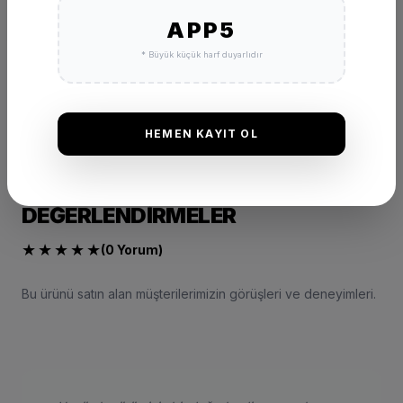
SEPETE EKLE
APP5
* Büyük küçük harf duyarlıdır
HEMEN KAYIT OL
DEĞERLENDIRMELER
★
★
★
★
★
(0 Yorum)
Bu ürünü satın alan müşterilerimizin görüşleri ve deneyimleri.