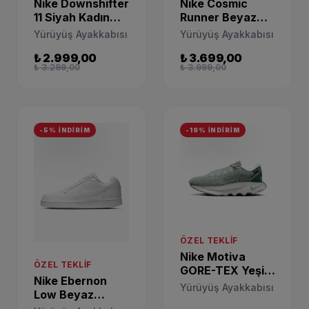
Nike Downshifter
Nike Cosmic
11 Siyah Kadın
Runner Beyaz
Yürüyüş
Yürüyüş
Yürüyüş Ayakkabısı
Yürüyüş Ayakkabısı
Ayakkabı
Ayakkabısı
₺ 2.999,00
₺ 3.699,00
CW3413-003
HM4402-106
₺ 3.299,00
₺ 3.999,00
-5% İNDİRİM
-19% İNDİRİM
ÖZEL TEKLIF
Nike Motiva
ÖZEL TEKLIF
GORE-TEX Yeşil
Nike Ebernon
Yürüyüş
Yürüyüş Ayakkabısı
Low Beyaz
Ayakkabısı
Günlük Ayakkabı