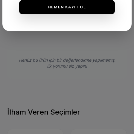
HEMEN KAYIT OL
★
★
★
★
★
(0 Yorum)
Bu ürünü satın alan müşterilerimizin görüşleri ve deneyimleri.
Henüz bu ürün için bir değerlendirme yapılmamış.
İlk yorumu siz yapın!
İlham Veren Seçimler