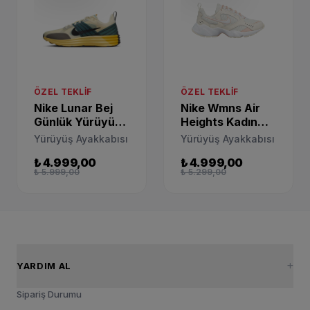
ÖZEL TEKLIF
ÖZEL TEKLIF
Nike Lunar Bej
Nike Wmns Air
Günlük Yürüyüş
Heights Kadın
Ayakkabısı
Koşu Ayakkabısı
Yürüyüş Ayakkabısı
Yürüyüş Ayakkabısı
DV2440-700
CI0603-107
₺ 4.999,00
₺ 4.999,00
₺ 5.999,00
₺ 5.299,00
YARDIM AL
Sipariş Durumu