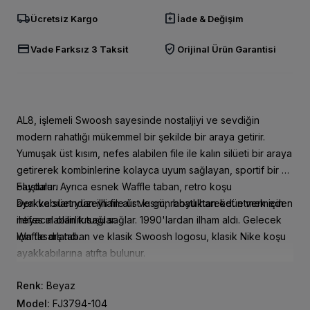
local_shipping
assignment_return
Ücretsiz Kargo
İade & Değişim
credit_card
verified_user
Vade Farksız 3 Taksit
Orijinal Ürün Garantisi
AL8, işlemeli Swoosh sayesinde nostaljiyi ve sevdiğin
modern rahatlığı mükemmel bir şekilde bir araya getirir.
Yumuşak üst kısım, nefes alabilen file ile kalın silüeti bir araya
getirerek kombinlerine kolayca uyum sağlayan, sportif bir stil
oluşturur. Ayrıca esnek Waffle taban, retro koşu
Faydaları
ayakkabılarından ilham alır ve gün boyu hareket etmek için
Deri ve süet yüzeyli file üst kısım, rahatlıktan ödün vermeden
ihtiyacın olan tutuşu sağlar. 1990'lardan ilham aldı. Gelecek
nefes alabilirlik sağlar.
için tasarlandı.
Waffle dış taban ve klasik Swoosh logosu, klasik Nike koşu
ayakkabılarına atıfta bulunur.
Renk:
Beyaz
Model:
FJ3794-104