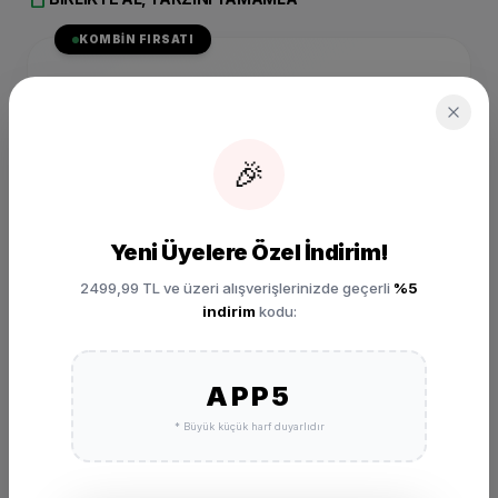
KOMBIN FIRSATI
SIZIN İÇIN SEÇILDI
Nike Waffle Debut SE
Günlük Spor Ayakkabı
DQ7684-100
🎉
₺ 4.299,00
SEPETE EKLE
Yeni Üyelere Özel İndirim!
2499,99 TL ve üzeri alışverişlerinizde geçerli
%5
indirim
kodu:
APP5
* Büyük küçük harf duyarlıdır
DEĞERLENDIRMELER