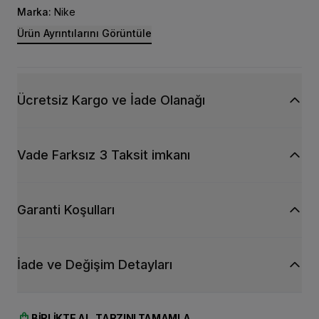
Marka:
Nike
Ürün Ayrıntılarını Görüntüle
Ücretsiz Kargo ve İade Olanağı
Vade Farksız 3 Taksit imkanı
Garanti Koşulları
İade ve Değişim Detayları
shopping_bag
BIRLIKTE AL, TARZINI TAMAMLA