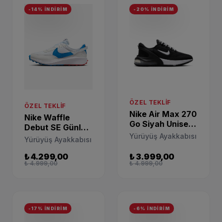
-14% İNDİRİM
-20% İNDİRİM
ÖZEL TEKLIF
ÖZEL TEKLIF
Nike Air Max 270
Nike Waffle
Go Siyah Unisex
Debut SE Günlük
Sneaker
Yürüyüş Ayakkabısı
Spor Ayakkabı
Yürüyüş Ayakkabısı
DV1968-002
DQ7684-100
₺ 4.299,00
₺ 3.999,00
₺ 4.999,00
₺ 4.999,00
-17% İNDİRİM
-6% İNDİRİM