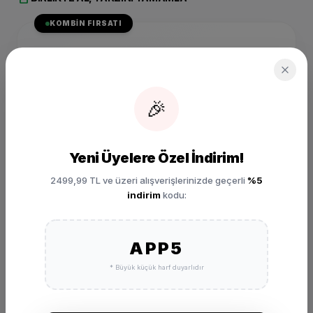
KOMBIN FIRSATI
SIZIN İÇIN SEÇILDI
Nike Revolution 6 Pembe
Yürüyüş Ayakkabısı
DC3729-500
🎉
₺ 3.999,00
SEPETE EKLE
Yeni Üyelere Özel İndirim!
2499,99 TL ve üzeri alışverişlerinizde geçerli
%5
indirim
kodu:
APP5
* Büyük küçük harf duyarlıdır
DEĞERLENDIRMELER