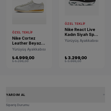
ÖZEL TEKLIF
Nike React Live
ÖZEL TEKLIF
Kadın Siyah Spor
Nike Cortez
Ayakkabı
Yürüyüş Ayakkabısı
Leather Beyaz
CW1622-008
Günlük Spor
Yürüyüş Ayakkabısı
Ayakkabı
₺ 4.999,00
₺ 3.299,00
HQ1841-100
₺ 5.299,00
₺ 3.999,00
YARDIM AL
Sipariş Durumu