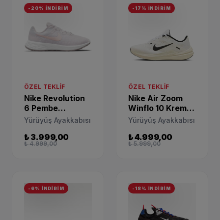
-20% İNDİRİM
-17% İNDİRİM
ÖZEL TEKLIF
ÖZEL TEKLIF
Nike Revolution
Nike Air Zoom
6 Pembe
Winflo 10 Krem
Yürüyüş
Yürüyüş
Yürüyüş Ayakkabısı
Yürüyüş Ayakkabısı
Ayakkabısı
Ayakkabısı
₺ 3.999,00
₺ 4.999,00
DC3729-500
19759387676814
₺ 4.999,00
₺ 5.999,00
-6% İNDİRİM
-18% İNDİRİM