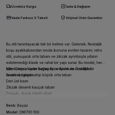
local_shipping
assignment_return
Ücretsiz Kargo
İade & Değişim
credit_card
verified_user
Vade Farksız 3 Taksit
Orijinal Ürün Garantisi
Bu stili tanımlayacak tek bir kelime var: Gelenek. Nostaljik
koşu ayakkabısından moda ikonuna evrilen tasarım; retro
stili, yumuşacık orta tabanı ve zikzak ayrıntısıyla yılların
eskitemediği klasik ve rahat bir yapı sunar. Bu model, her
stile kolayca uyum sağlayan renklere ve nostaljik bir
Nike Cortez Kadın Beyaz Spor Ayakkabı Özellikleri
tasarıma sahiptir.
İkonik dolguya sahip köpük orta taban
Deri üst kısım
Zikzak desenli kauçuk taban
Dolgulu, düşük bilekli silüet
Renk:
Beyaz
Model:
DN1791-100