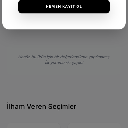
★
★
★
★
★
HEMEN KAYIT OL
(0 Yorum)
Bu ürünü satın alan müşterilerimizin görüşleri ve deneyimleri.
Henüz bu ürün için bir değerlendirme yapılmamış.
İlk yorumu siz yapın!
İlham Veren Seçimler