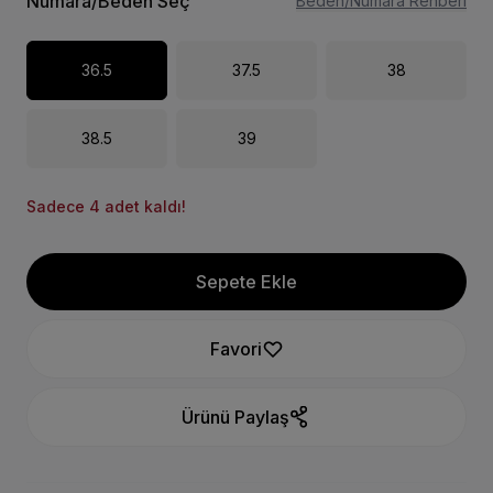
Numara/Beden Seç
Beden/Numara Rehberi
36.5
37.5
38
38.5
39
Sadece 4 adet kaldı!
Sepete Ekle
Favori
Ürünü Paylaş