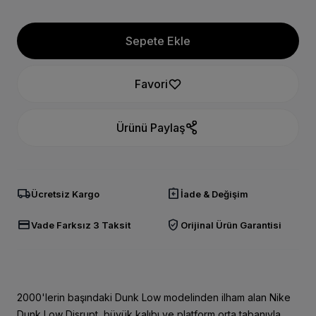
Sepete Ekle
Favori
Ürünü Paylaş
local_shipping
assignment_return
Ücretsiz Kargo
İade & Değişim
credit_card
verified_user
Vade Farksız 3 Taksit
Orijinal Ürün Garantisi
2000'lerin başındaki Dunk Low modelinden ilham alan Nike
Dunk Low Disrupt, büyük kalıbı ve platform orta tabanıyla