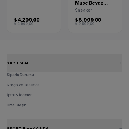
DV5456-013
Muse Beyaz
Sneaker IB2221-
Sneaker
001
₺ 4.299,00
₺ 5.999,00
₺ 4.999,00
₺ 9.999,00
YARDIM AL
Sipariş Durumu
Kargo ve Teslimat
İptal & İadeler
Bize Ulaşın
SPORTIE HAKKINDA