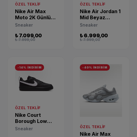
ÖZEL TEKLIF
ÖZEL TEKLIF
Nike Air Max
Nike Air Jordan 1
Moto 2K Günlük
Mid Beyaz
Spor Ayakkabı
Günlük Sneaker
Sneaker
Sneaker
HQ2056-101
DQ8423-102
₺ 7.099,00
₺ 6.999,00
₺ 7.999,00
₺ 7.999,00
-14% İNDİRİM
-40% İNDİRİM
ÖZEL TEKLIF
Nike Court
Borough Low
Recraft Siyah
ÖZEL TEKLIF
Sneaker
Sneaker
Nike Air Max