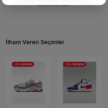
Henüz bu ürün için bir değerlendirme yapılmamış.
İlk yorumu siz yapın!
İlham Veren Seçimler
-11% İNDİRİM
-13% İNDİRİM