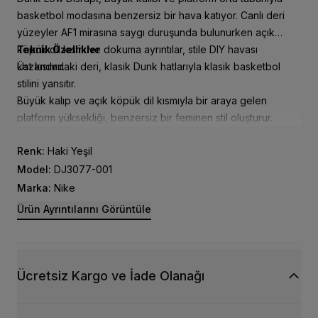
basketbol modasına benzersiz bir hava katıyor. Canlı deri
yüzeyler AF1 mirasına saygı duruşunda bulunurken açık
köpük dil kısmı ve dokuma ayrıntılar, stile DIY havası
Teknik Özellikler
kazandırır.
Üst kısımdaki deri, klasik Dunk hatlarıyla klasik basketbol
stilini yansıtır.
Büyük kalıp ve açık köpük dil kısmıyla bir araya gelen
platform yüksekliği, benzersiz bir feminen stil oluşturur.
Düşük bilekli model; dolgulu bilek kısmı, yumuşak ve rahat
Renk:
Haki Yeşil
yapısıyla modern bir stil oluşturur.
Sentetik deri çekme ucu bulunur
Model:
DJ3077-001
Marka:
Nike
Ürün Ayrıntılarını Görüntüle
Ücretsiz Kargo ve İade Olanağı