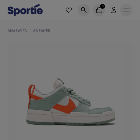
0
search
ANASAYFA
SNEAKER
/