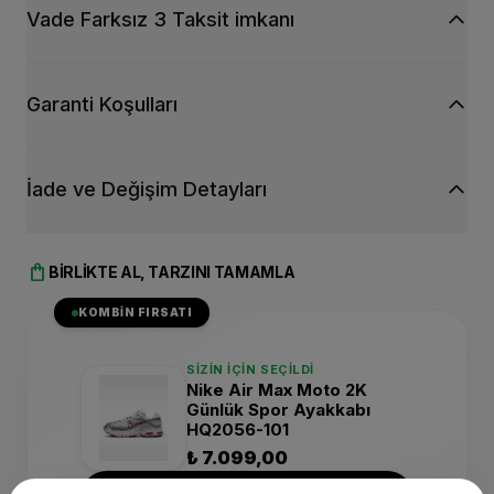
Vade Farksız 3 Taksit imkanı
Garanti Koşulları
İade ve Değişim Detayları
shopping_bag
BIRLIKTE AL, TARZINI TAMAMLA
KOMBIN FIRSATI
SIZIN İÇIN SEÇILDI
Nike Air Max Moto 2K
Günlük Spor Ayakkabı
HQ2056-101
₺ 7.099,00