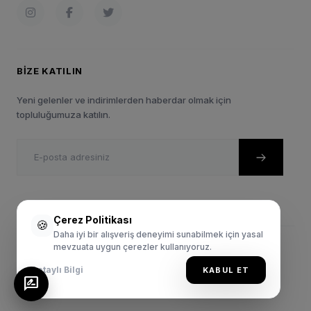
BIZE KATILIN
Yeni gelenler ve indirimlerden haberdar olmak için
topluluğumuza katılın.
Çerez Politikası
🍪
Daha iyi bir alışveriş deneyimi sunabilmek için yasal
mevzuata uygun çerezler kullanıyoruz.
© 2024 Sportie.com.tr. Tüm Hakları Saklıdır.
Gizlilik Politikası
Satış Sözleşmesi
Kullanım Şartları
Detaylı Bilgi
KABUL ET
rate_review