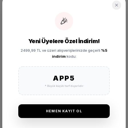
SEPETE EKLE
🎉
Yeni Üyelere Özel İndirim!
2499,99 TL ve üzeri alışverişlerinizde geçerli
%5
indirim
kodu:
DEĞERLENDIRMELER
APP5
★
★
★
★
★
(0 Yorum)
* Büyük küçük harf duyarlıdır
Bu ürünü satın alan müşterilerimizin görüşleri ve deneyimleri.
HEMEN KAYIT OL