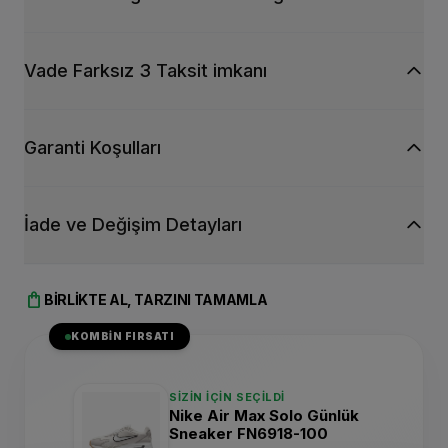
Vade Farksız 3 Taksit imkanı
Garanti Koşulları
İade ve Değişim Detayları
shopping_bag
BIRLIKTE AL, TARZINI TAMAMLA
KOMBIN FIRSATI
SIZIN İÇIN SEÇILDI
Nike Air Max Solo Günlük
Sneaker FN6918-100