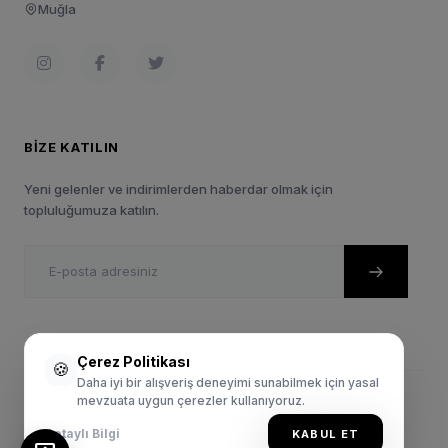
Muğla
BIZE KATILIN
Yeni gelenler ve indirimlerden haberdar olmak için
topluluğumuza katılın.
Çerez Politikası
🍪
Daha iyi bir alışveriş deneyimi sunabilmek için yasal
mevzuata uygun çerezler kullanıyoruz.
© 2024 Sportie.com.tr. Tüm Hakları Saklıdır.
Gizlilik Politikası
Satış Sözleşmesi
Kullanım Şartları
Detaylı Bilgi
KABUL ET