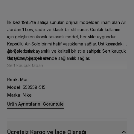
İlk kez 1985'te satışa sunulan orijinal modelden ilham alan Air
Jordan 1 Low, sade ve klasik bir stil sunar. Günlük kullanım
için geliştirilen ikonik tasarımlı model, her stile uygundur.
Kapsüllü Air-Sole birimi hafif yastıklama sağlar. Üst kısımdaki
gerçek deri, dayanıklı ve kaliteli bir stile sahiptir. Sert kauçuk
Air-Sole birimi
dış taban birçok zeminde sağlamlık sağlar.
Üst yüzey gerçek deri
Sert kauçuk taban
Renk:
Mor
Model:
553558-515
Marka:
Nike
Ürün Ayrıntılarını Görüntüle
Ücretsiz Kargo ve İade Olanağı