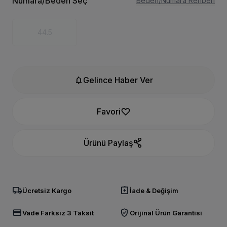
Numara/Beden Seç
Beden/Numara Rehberi
44.5
notifications
Gelince Haber Ver
Favori
Ürünü Paylaş
local_shipping
assignment_return
Ücretsiz Kargo
İade & Değişim
credit_card
verified_user
Vade Farksız 3 Taksit
Orijinal Ürün Garantisi