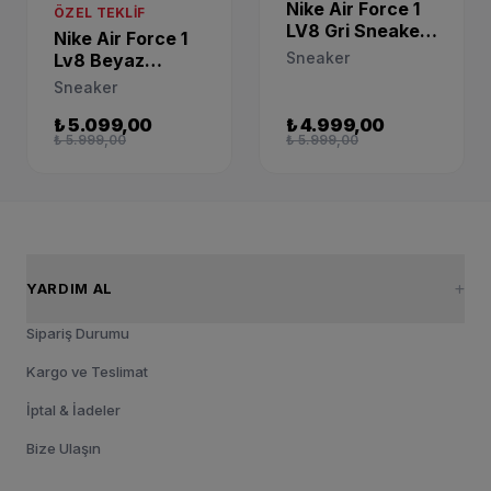
Nike Air Force 1
ÖZEL TEKLIF
LV8 Gri Sneaker
Nike Air Force 1
BQ5485-003
Sneaker
Lv8 Beyaz
Sneaker FZ4353-
Sneaker
100
₺ 5.099,00
₺ 4.999,00
₺ 5.999,00
₺ 5.999,00
YARDIM AL
Sipariş Durumu
Kargo ve Teslimat
İptal & İadeler
Bize Ulaşın