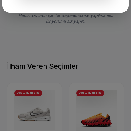
Henüz bu ürün için bir değerlendirme yapılmamış.
İlk yorumu siz yapın!
İlham Veren Seçimler
-15% İNDİRİM
-19% İNDİRİM