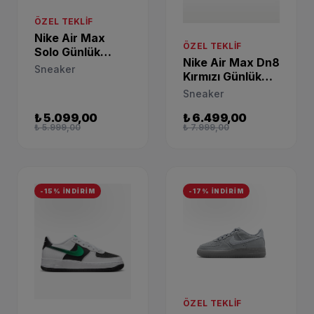
ÖZEL TEKLIF
Nike Air Max
ÖZEL TEKLIF
Solo Günlük
Nike Air Max Dn8
Sneaker FN6918-
Sneaker
Kırmızı Günlük
100
Sneaker HF7310-
Sneaker
800
₺ 5.099,00
₺ 6.499,00
₺ 5.999,00
₺ 7.999,00
-15% İNDİRİM
-17% İNDİRİM
ÖZEL TEKLIF