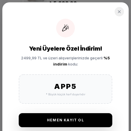
₺ 5.099,00
SEPETE EKLE
🎉
Yeni Üyelere Özel İndirim!
2499,99 TL ve üzeri alışverişlerinizde geçerli
%5
indirim
kodu:
DEĞERLENDIRMELER
APP5
★
★
★
★
★
* Büyük küçük harf duyarlıdır
(0 Yorum)
Bu ürünü satın alan müşterilerimizin görüşleri ve deneyimleri.
HEMEN KAYIT OL