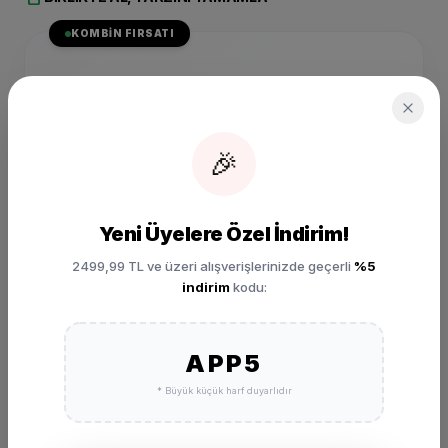
KOMBIN FIRSATI
SIZIN İÇIN SEÇILDI
Nike Air Force 1 Shadow
Beyaz Sneaker FN6335-
102
🎉
₺ 5.999,00
SEPETE EKLE
Yeni Üyelere Özel İndirim!
2499,99 TL ve üzeri alışverişlerinizde geçerli
%5
indirim
kodu:
APP5
* Büyük küçük harf duyarlıdır
DEĞERLENDIRMELER