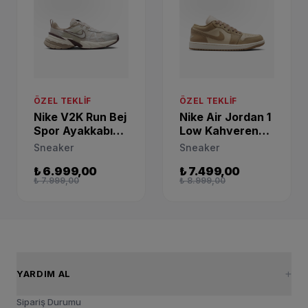
ÖZEL TEKLIF
ÖZEL TEKLIF
Nike V2K Run Bej
Nike Air Jordan 1
Spor Ayakkabı
Low Kahverengi
FD0736-103
Sneaker
Sneaker
Sneaker
DC0774-203
₺ 6.999,00
₺ 7.499,00
₺ 7.999,00
₺ 8.999,00
YARDIM AL
Sipariş Durumu