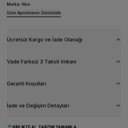
çıkarmana olanak tanır.
Marka:
Nike
Canlı turuncu ve uyumlu siyah detaylar, sportif ve dikkat
Ürün Ayrıntılarını Görüntüle
çekici bir stil sunar.
Ücretsiz Kargo ve İade Olanağı
Vade Farksız 3 Taksit imkanı
Garanti Koşulları
İade ve Değişim Detayları
shopping_bag
BIRLIKTE AL, TARZINI TAMAMLA