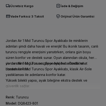
local_shipping
assignment_return
Ücretsiz Kargo
İade & Değişim
credit_card
verified_user
Vade Farksız 3 Taksit
Orijinal Ürün Garantisi
Jordan Air 1 Mid Turuncu Spor Ayakkabı ile miniklerin
adımları şimdi daha havalı ve enerjik! Bu ikonik tasarım, canlı
turuncu rengiyle enerjisini yansıtırken, onlara gün boyu
süren konfor ve destek sunar. Oyun alanından okula, her
yerde stilini özgürce sergileyecek, her adımda rahat
Jordan Air 1 Mid Turuncu Spor Ayakkabı Özellikleri
hissedeceksin.
Jordan Air 1 Mid Turuncu Spor Ayakkabı, klasik Air-Sole
yastıklaması ile adımlarına konfor katar.
Yüksek bilekli yapısı, ayak bileğine ekstra destek ve
güvenlik sağlar.
Dayanıklı kauçuk dış tabanı sayesinde, farklı zeminlerde
Renk:
Turuncu
güçlü tutuş elde edersin.
Cırt cırtlı bant ve elastik bağcıkları, ayakkabıyı kolayca giyip
Model:
DQ8423-801