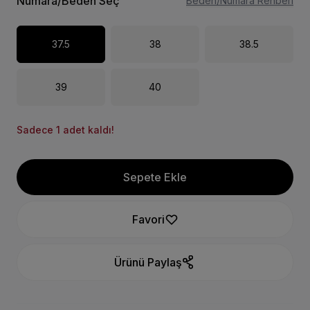
Numara/Beden Seç
Beden/Numara Rehberi
37.5
38
38.5
39
40
Sadece 1 adet kaldı!
Sepete Ekle
Favori
Ürünü Paylaş