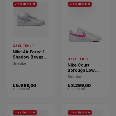
-14% İNDİRİM
-18% İNDİRİM
ÖZEL TEKLIF
Nike Air Force 1
Shadow Beyaz
ÖZEL TEKLIF
Sneaker
Sneaker
Nike Court
FN6335-102
Borough Low
Beyaz Yürüyüş
Sneaker
Ayakkabısı
₺ 5.999,00
₺ 3.299,00
DV5456-113
₺ 6.999,00
₺ 3.999,00
-13% İNDİRİM
-17% İNDİRİM