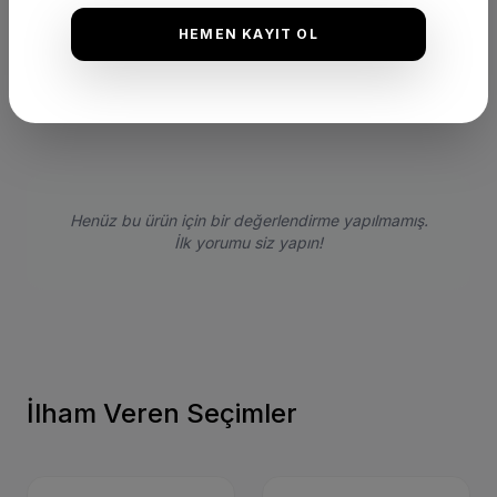
★
★
★
★
★
(0 Yorum)
HEMEN KAYIT OL
Bu ürünü satın alan müşterilerimizin görüşleri ve deneyimleri.
Henüz bu ürün için bir değerlendirme yapılmamış.
İlk yorumu siz yapın!
İlham Veren Seçimler