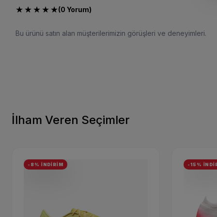
★
★
★
★
★
(0 Yorum)
Bu ürünü satın alan müşterilerimizin görüşleri ve deneyimleri.
İlham Veren Seçimler
-8% İNDİRİM
-15% İNDİ