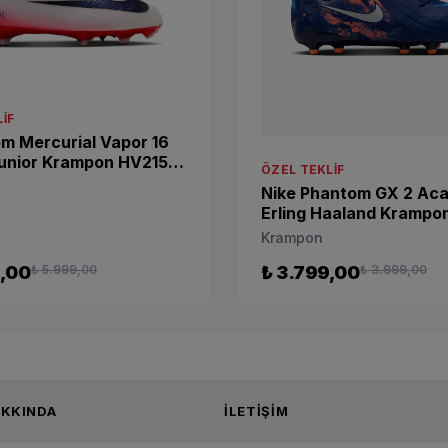
IF
m Mercurial Vapor 16
Junior Krampon HV2158-
ÖZEL TEKLIF
Nike Phantom GX 2 Ac
Erling Haaland Krampo
HF1607-400
Krampon
9,00
₺ 5.999,00
₺ 3.799,00
₺ 3.999,00
TIE HAKKINDA
İLETIŞIM