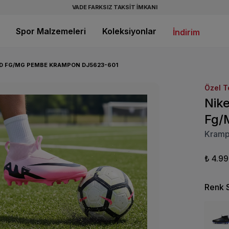
VADE FARKSIZ TAKSİT İMKANI
Spor Malzemeleri
Koleksiyonlar
İndirim
AD FG/MG PEMBE KRAMPON DJ5623-601
Özel T
Nik
Fg/
Kram
₺ 4.9
Renk 