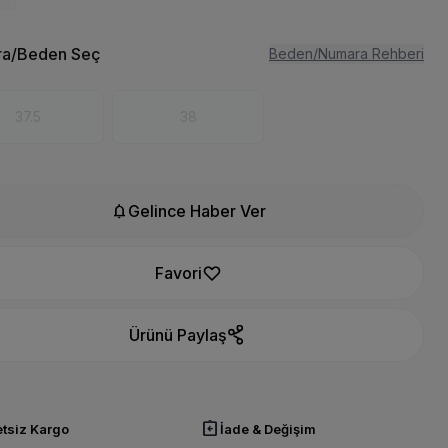
a/Beden Seç
Beden/Numara Rehberi
37.5
38
notifications
Gelince Haber Ver
Favori
Ürünü Paylaş
assignment_return
tsiz Kargo
İade & Değişim