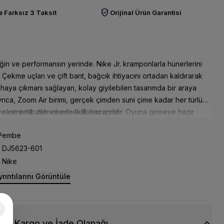
verified_user
 Farksız 3 Taksit
Orijinal Ürün Garantisi
in ve performansın yerinde. Nike Jr. kramponlarla hünerlerini
. Çekme uçları ve çift bant, bağcık ihtiyacını ortadan kaldırarak
ahaya çıkmanı sağlayan, kolay giyilebilen tasarımda bir araya
Ayrıca, Zoom Air birimi, gerçek çimden suni çime kadar her türlü
ekstra rahatlık ve esneklik kazandırır. Oyuna girmeye hazır
e sentetik zeminlerde kullanım içindir
Pembe
un Gücü!
DJ5623-601
e hızlı tepki veren Zoom Air yastıklama, yerden hızla
Nike
eni sağlar.
rıntılarını Görüntüle
yici ve Hızlı Yapı
mdaki hız kafesi, ekstra ağırlık yapmadan ayağı plakaya
yen, ince ve güçlü bir malzemeden üretilmiştir.
va Koşullarına Uygun Temas
siz Kargo ve İade Olanağı