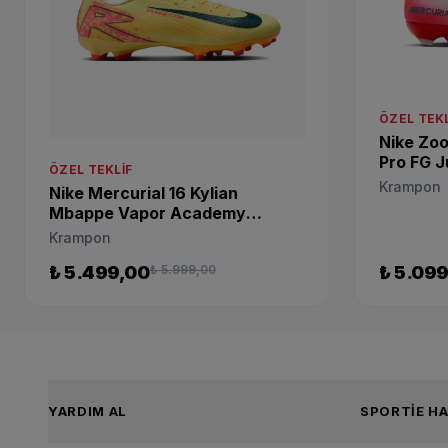
ÖZEL TEKL
Nike Zoo
Pro FG 
ÖZEL TEKLIF
600
Krampon
Nike Mercurial 16 Kylian
Mbappe Vapor Academy
Krampon FQ8377-800
Krampon
₺ 5.499,00
₺ 5.999,00
₺ 5.09
YARDIM AL
SPOR