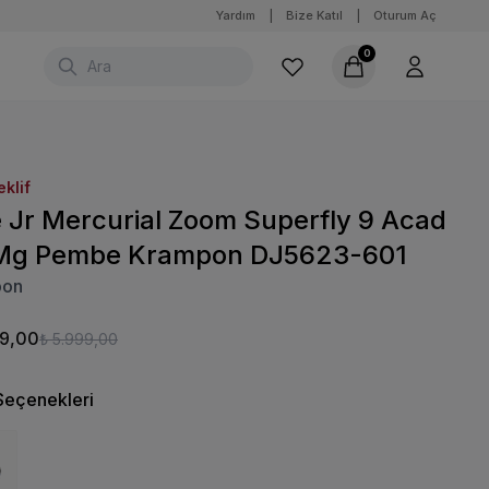
Yardım
|
Bize Katıl
|
Oturum Aç
0
eklif
e Jr Mercurial Zoom Superfly 9 Acad
Mg Pembe Krampon DJ5623-601
pon
99,00
₺ 5.999,00
Seçenekleri