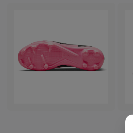
+
DAHA 