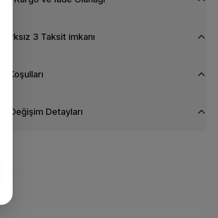
nce NikeSkin yüzey, yüksek hızlarda hassas temas için topa yakın
sağlar.
m Bas, Harekete Geç
Farksız 3 Taksit imkanı
e sentetik zeminler için tasarlanan konik krampon çivileri,
e geçerken hızlı bir başlangıç ve çevik dönüşler yapabilmeni
n olağanüstü bir tutuş sunar.
ti Koşulları
Detaylar
ve Değişim Detayları