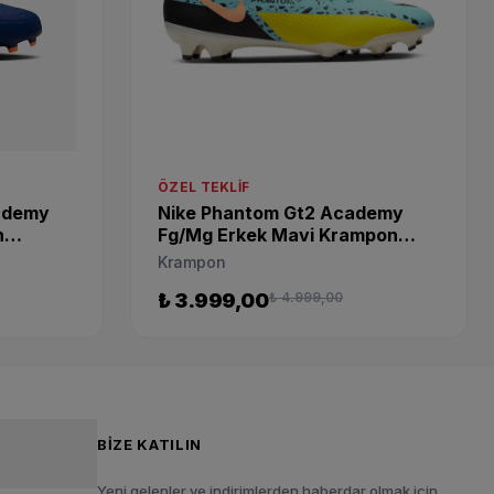
ÖZEL TEKLIF
ademy
Nike Phantom Gt2 Academy
n
Fg/Mg Erkek Mavi Krampon
DA4433-407
Krampon
₺ 3.999,00
₺ 4.999,00
BIZE KATILIN
Yeni gelenler ve indirimlerden haberdar olmak için