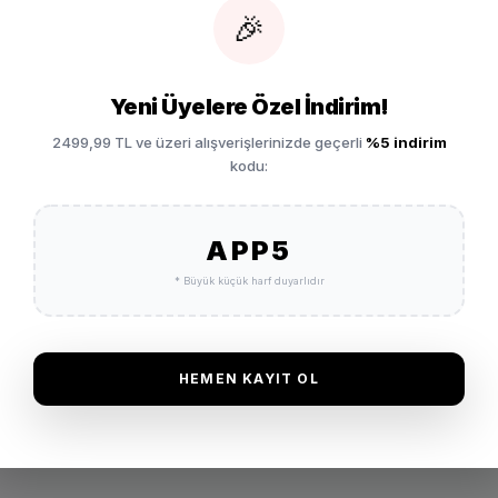
Ultra i
🎉
olmanı 
Sağla
Vade 
Doğal v
Yeni Üyelere Özel İndirim!
hareket
2499,99 TL ve üzeri alışverişlerinizde geçerli
%5 indirim
sağlaya
kodu:
Garan
SEPETE EKLE
Diğer 
APP5
İade 
* Büyük küçük harf duyarlıdır
HEMEN KAYIT OL