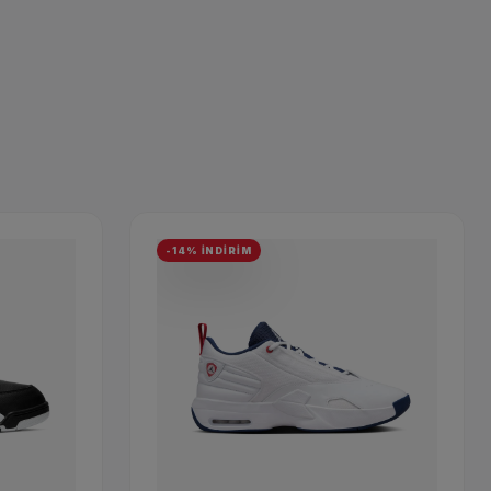
-14% İNDİRİM