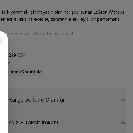
fark yaratmak için ihtiyacın olan her şeyi sunan LeBron Witness
en edin! Hızla hareket et, zarafetinle etkileyici bir performans
ipariş ver ve sahada parlamaya başla!
ri
FB2239-004
Nike
rıntılarını Görüntüle
siz Kargo ve İade Olanağı
Farksız 3 Taksit imkanı