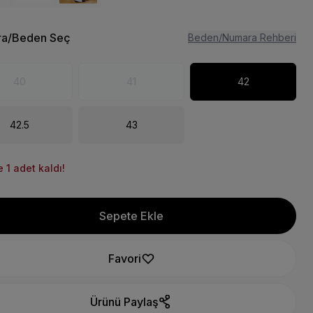
a/Beden Seç
Beden/Numara Rehberi
40
41
42
42.5
43
 1 adet kaldı!
Sepete Ekle
Favori
Ürünü Paylaş