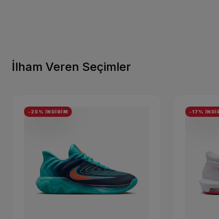
İlham Veren Seçimler
-25% İNDİRİM
-17% İNDİ