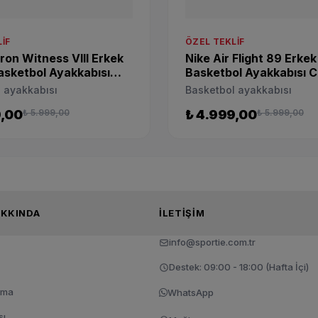
IF
ÖZEL TEKLIF
ron Witness VIII Erkek
Nike Air Flight 89 Erke
sketbol Ayakkabısı
Basketbol Ayakkabısı 
104
015
 ayakkabısı
Basketbol ayakkabısı
9,00
₺ 5.999,00
₺ 4.999,00
₺ 5.999,00
TIE HAKKINDA
İLETIŞIM
info@sportie.com.tr
Destek: 09:00 - 18:00 (Hafta İçi)
tma
WhatsApp
sı