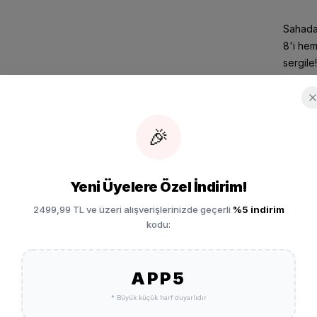
Sahada 
8'i hem
sergile!
Şimdi s
Renk:
G
🎉
Model:
Marka:
Ürün Ay
Yeni Üyelere Özel İndirim!
2499,99 TL ve üzeri alışverişlerinizde geçerli
%5 indirim
kodu:
vi Basketbol
Ücret
SEPETE EKLE
APP5
Vade 
* Büyük küçük harf duyarlıdır