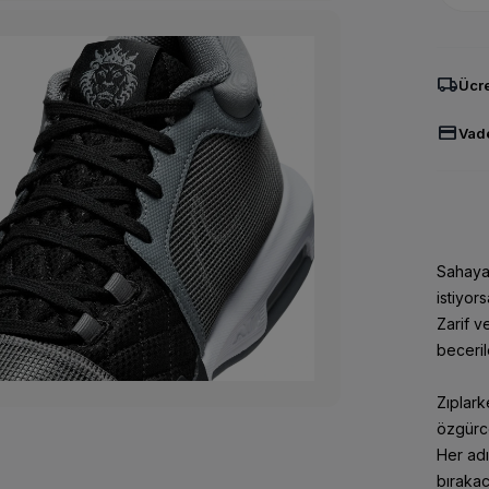
local_shipping
Ücre
credit_card
Vade
Sahaya
istiyor
Zarif v
beceril
Zıplark
özgürce
Her ad
bırakac