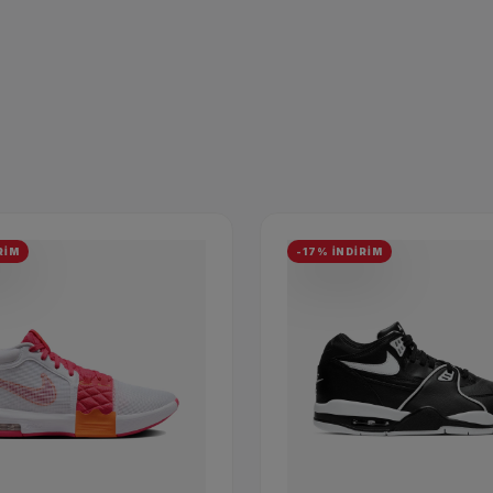
RİM
-17% İNDİRİM