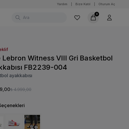
Yardım
|
Bize Katıl
|
Oturum Aç
0
eklif
 Lebron Witness VIII Gri Basketbol
kkabısı FB2239-004
bol ayakkabısı
99,00
₺ 4.999,00
Seçenekleri