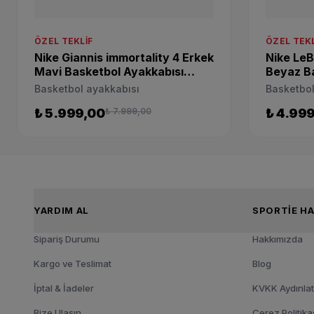
ÖZEL TEKLIF
ÖZEL TEKL
Nike Giannis immortality 4 Erkek
Nike LeB
Mavi Basketbol Ayakkabısı
Beyaz Ba
FQ3680-302
FB2239-
Basketbol ayakkabısı
Basketbol
₺ 5.999,00
₺ 7.999,00
₺ 4.99
YARDIM AL
SPOR
Sipariş Durumu
Hakkımızda
Kargo ve Teslimat
Blog
İptal & İadeler
KVKK Aydınla
Bize Ulaşın
Çerez Politika