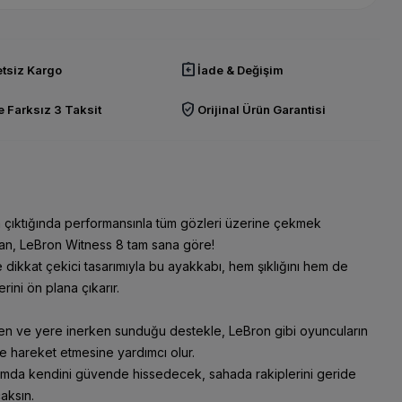
assignment_return
tsiz Kargo
İade & Değişim
verified_user
 Farksız 3 Taksit
Orijinal Ürün Garantisi
 çıktığında performansınla tüm gözleri üzerine çekmek
san, LeBron Witness 8 tam sana göre!
e dikkat çekici tasarımıyla bu ayakkabı, hem şıklığını hem de
erini ön plana çıkarır.
en ve yere inerken sunduğu destekle, LeBron gibi oyuncuların
 hareket etmesine yardımcı olur.
ımda kendini güvende hissedecek, sahada rakiplerini geride
aksın.