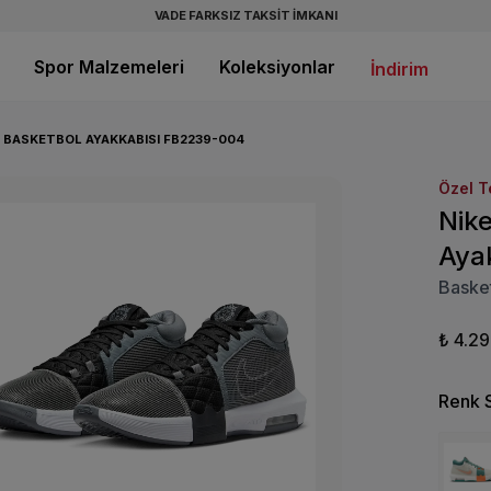
VADE FARKSIZ TAKSİT İMKANI
Spor Malzemeleri
Koleksiyonlar
İndirim
RI BASKETBOL AYAKKABISI FB2239-004
Özel T
Nike
Aya
Basket
₺ 4.2
Renk 