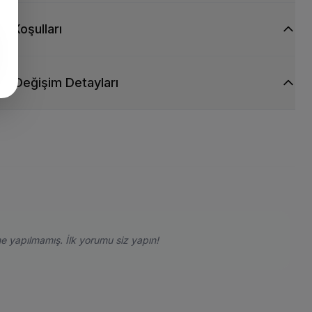
ti Koşulları
ve Değişim Detayları
e yapılmamış. İlk yorumu siz yapın!