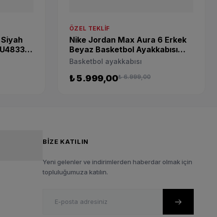
ÖZEL TEKLIF
k Siyah
Nike Jordan Max Aura 6 Erkek
CU4833-
Beyaz Basketbol Ayakkabısı
FQ8298-100
Basketbol ayakkabısı
₺ 5.999,00
₺ 6.999,00
BIZE KATILIN
Yeni gelenler ve indirimlerden haberdar olmak için
topluluğumuza katılın.