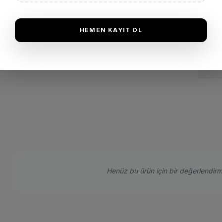
Garan
HEMEN KAYIT OL
İade 
Henüz bu ürün için bir değerlendirm