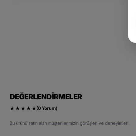
DEĞERLENDIRMELER
★
★
★
★
★
(0 Yorum)
Bu ürünü satın alan müşterilerimizin görüşleri ve deneyimleri.