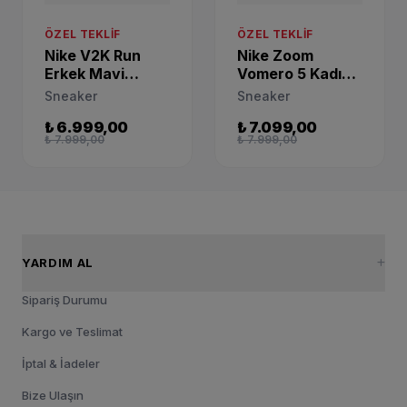
ÖZEL TEKLIF
ÖZEL TEKLIF
Nike Zoom
Nike V2K Run
Vomero 5 Kadın
Erkek Mavi
Spor Ayakkabı
Sneaker
Sneaker
Sneaker
FV8111-451
HJ4497-400
₺ 6.999,00
₺ 7.099,00
₺ 7.999,00
₺ 7.999,00
YARDIM AL
Sipariş Durumu
Kargo ve Teslimat
İptal & İadeler
Bize Ulaşın