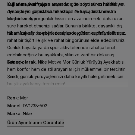
sağlarken, hafif yapısı sayesinde de adımlarınızı hafifletiyor.
Kullanım avantajları
arasında, gün boyu süren rahatlık ve
Ayrıca, özel yastıklama teknolojisi ile her adımda ekstra
destekleyici yapısı bulunmaktadır. Yürüyüş sırasında
konfor sunuyor.
oluşabilecek yorgunluk hissini en aza indirerek, daha uzun
süre hareket etmenizi sağlar. Bununla birlikte, dayanıklı dış
tabanı sayesinde çeşitli zeminlerde güvenle yürüyebilirsiniz.
Nike Motiva'yı kombinlerken, spor şortlar, eşofmanlar veya
rahat bir tişört ile şık ve rahat bir görünüm elde edebilirsiniz.
Günlük hayatta ya da spor aktivitelerinde rahatça tercih
edebileceğiniz bu ayakkabı, stilinize zarif bir dokunuş
katacak.
Sonuç olarak
, Nike Motiva Mor Günlük Yürüyüş Ayakkabısı,
hem konfor hem de stil arayanlar için mükemmel bir tercihtir.
Şimdi, günlük yürüyüşlerinizi daha keyifli hale getirmek için
bu şık ayakkabıyı tercih edin!
Renk:
Mor
Model:
DV1238-502
Marka:
Nike
Ürün Ayrıntılarını Görüntüle