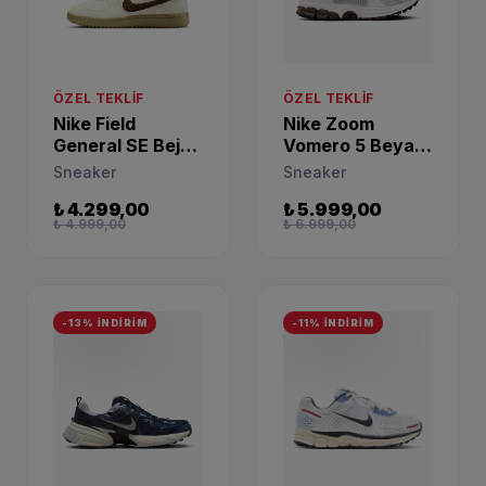
ÖZEL TEKLIF
ÖZEL TEKLIF
Nike Field
Nike Zoom
General SE Bej
Vomero 5 Beyaz
Kadın Günlük
Günlük Ayakkabı
Sneaker
Sneaker
Ayakkabı IQ1144-
FJ2028-001
₺ 4.299,00
₺ 5.999,00
022
₺ 4.999,00
₺ 6.999,00
-13% İNDİRİM
-11% İNDİRİM