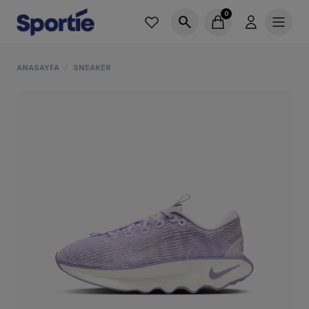
0
search
ANASAYFA
SNEAKER
/