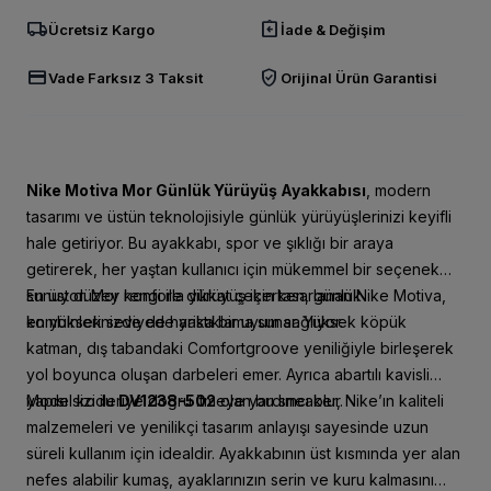
local_shipping
assignment_return
Ücretsiz Kargo
İade & Değişim
credit_card
verified_user
Vade Farksız 3 Taksit
Orijinal Ürün Garantisi
Nike Motiva Mor Günlük Yürüyüş Ayakkabısı
, modern
tasarımı ve üstün teknolojisiyle günlük yürüyüşlerinizi keyifli
hale getiriyor. Bu ayakkabı, spor ve şıklığı bir araya
getirerek, her yaştan kullanıcı için mükemmel bir seçenek
sunuyor. Mor rengi ile dikkat çekerken, günlük
En üst düzey konforla yürüyüş için tasarlanan Nike Motiva,
kombinlerinizde de harika bir uyum sağlıyor.
en yüksek seviyede yastıklama sunar. Yüksek köpük
katman, dış tabandaki Comfortgroove yeniliğiyle birleşerek
yol boyunca oluşan darbeleri emer. Ayrıca abartılı kavisli
yapısı sizi ileriye doğru itmeye yardımcı olur.
Model kodu
DV1238-502
olan bu sneaker, Nike’ın kaliteli
malzemeleri ve yenilikçi tasarım anlayışı sayesinde uzun
süreli kullanım için idealdir. Ayakkabının üst kısmında yer alan
nefes alabilir kumaş, ayaklarınızın serin ve kuru kalmasını