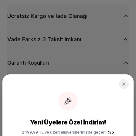
Ücretsiz Kargo ve İade Olanağı
Vade Farksız 3 Taksit imkanı
Garanti Koşulları
İade ve Değişim Detayları
🎉
shopping_bag
BIRLIKTE AL, TARZINI TAMAMLA
KOMBIN FIRSATI
Yeni Üyelere Özel İndirim!
2499,99 TL ve üzeri alışverişlerinizde geçerli
%5
SIZIN İÇIN SEÇILDI