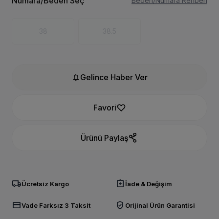
Numara/Beden Seç
Beden/Numara Rehberi
38
38.5
notifications
Gelince Haber Ver
Favori
Ürünü Paylaş
local_shipping
assignment_return
Ücretsiz Kargo
İade & Değişim
credit_card
verified_user
Vade Farksız 3 Taksit
Orijinal Ürün Garantisi