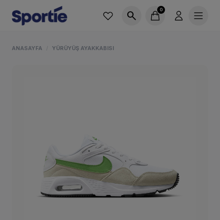
0
search
ANASAYFA
YÜRÜYÜŞ AYAKKABISI
/