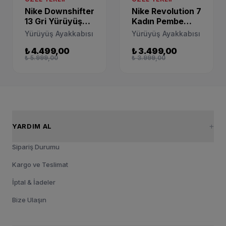
Nike Downshifter
Nike Revolution 7
13 Gri Yürüyüş
Kadın Pembe
Ayakkabısı
Yürüyüş
Yürüyüş Ayakkabısı
Yürüyüş Ayakkabısı
FD6476-006
Ayakkabısı
₺ 4.499,00
₺ 3.499,00
FB2208-602
₺ 5.999,00
₺ 3.999,00
YARDIM AL
Sipariş Durumu
Kargo ve Teslimat
İptal & İadeler
Bize Ulaşın