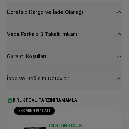
Ücretsiz Kargo ve İade Olanağı
Vade Farksız 3 Taksit imkanı
Garanti Koşulları
İade ve Değişim Detayları
shopping_bag
BIRLIKTE AL, TARZINI TAMAMLA
KOMBIN FIRSATI
SIZIN İÇIN SEÇILDI