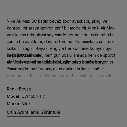
Nike Air Max SC kadın beyaz spor ayakkabı, şıklığı ve
konforu bir araya getiren zarif bir modeldir. İkonik Air Max
yastıklama teknolojisi sayesinde her adımda üstün rahatlık
sunan bu ayakkabı, dayanıklı ve hafif yapısıyla uzun süreli
kullanım sağlar. Beyaz rengiyle her kombine kolayca uyum
sağlayan bu model, hem günlük kullanımda hem de sportif
Teknik Özellikler
aktivitelerde stil sahibi bir görünüm elde etmek isteyenler
Air Max yastıklama teknolojisi, gün boyu konfor sunar.
için idealdir.
Dayanıklı ve hafif yapısı, uzun ömürlü kullanım sağlar.
Hem günlük kullanım hem de sportif aktiviteler için idealdir.
Renk:
Beyaz
Model:
CW4554-117
Marka:
Nike
Ürün Ayrıntılarını Görüntüle