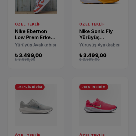
ÖZEL TEKLIF
ÖZEL TEKLIF
Nike Ebernon
Nike Sonic Fly
Low Prem Erkek
Yürüyüş
Günlük Spor
Ayakkabısı
Yürüyüş Ayakkabısı
Yürüyüş Ayakkabısı
Ayakkabı
FZ0017-100
₺ 3.499,00
₺ 3.499,00
₺ 3.699,00
₺ 3.999,00
-25% İNDİRİM
-13% İNDİRİM
ÖZEL TEKLIF
ÖZEL TEKLIF