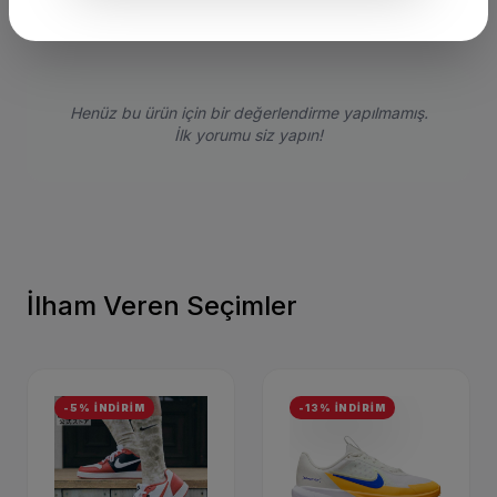
Henüz bu ürün için bir değerlendirme yapılmamış.
İlk yorumu siz yapın!
İlham Veren Seçimler
-5% İNDİRİM
-13% İNDİRİM