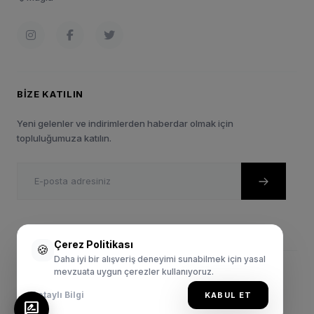
BIZE KATILIN
Yeni gelenler ve indirimlerden haberdar olmak için
topluluğumuza katılın.
Çerez Politikası
🍪
Daha iyi bir alışveriş deneyimi sunabilmek için yasal
mevzuata uygun çerezler kullanıyoruz.
© 2024 Sportie.com.tr. Tüm Hakları Saklıdır.
Gizlilik Politikası
Satış Sözleşmesi
Kullanım Şartları
Detaylı Bilgi
KABUL ET
rate_review