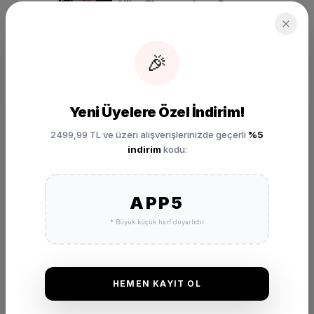
Nike Ebernon Low Prem
Erkek Günlük Spor
Ayakkabı
₺ 3.499,00
🎉
SEPETE EKLE
Yeni Üyelere Özel İndirim!
2499,99 TL ve üzeri alışverişlerinizde geçerli
%5
indirim
kodu:
APP5
* Büyük küçük harf duyarlıdır
DEĞERLENDIRMELER
★
★
★
★
★
(0 Yorum)
HEMEN KAYIT OL
Bu ürünü satın alan müşterilerimizin görüşleri ve deneyimleri.