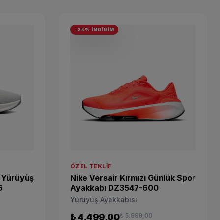
-25% İNDİRİM
ÖZEL TEKLIF
i Yürüyüş
Nike Versair Kırmızı Günlük Spor
6
Ayakkabı DZ3547-600
Yürüyüş Ayakkabısı
₺ 4.499,00
₺ 5.999,00