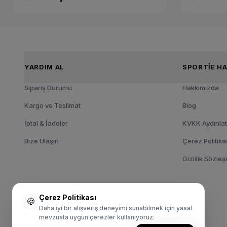
YARDIM AL
SPOR
Sipariş Durumu
Hakkımızda
Kargo ve Teslimat
Blog
İptal & İadeler
KVKK Aydınla
Bize Ulaşın
Çerez Politika
Gizlilik Sözle
Çerez Politikası
🍪
Daha iyi bir alışveriş deneyimi sunabilmek için yasal
mevzuata uygun çerezler kullanıyoruz.