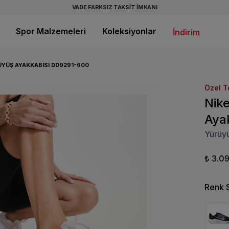
VADE FARKSIZ TAKSİT İMKANI
Spor Malzemeleri
Koleksiyonlar
İndirim
ÜYÜŞ AYAKKABISI DD9291-600
Özel T
Nik
Aya
Yürüy
₺ 3.0
Renk 