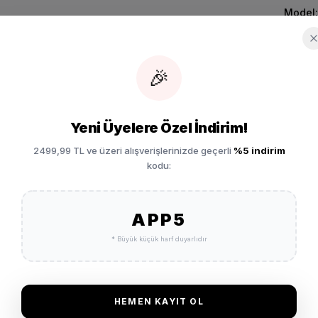
Model:
Marka:
Ürün Ay
🎉
Q6411-103
SEPETE EKLE
Ücret
Yeni Üyelere Özel İndirim!
2499,99 TL ve üzeri alışverişlerinizde geçerli
%5 indirim
kodu:
Vade 
APP5
Garan
* Büyük küçük harf duyarlıdır
İade 
HEMEN KAYIT OL