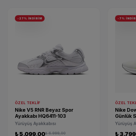
-27% İNDİRİM
-7% İNDİR
ÖZEL TEKLIF
ÖZEL TEKL
Nike V5 RNR Beyaz Spor
Nike Dow
Ayakkabı HQ6411-103
Günlük 
105
Yürüyüş Ayakkabısı
Yürüyüş A
₺ 5.099,00
₺ 6.999,00
₺ 3.799