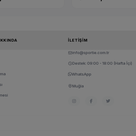
TIE HAKKINDA
İLETIŞIM
info@sportie.com.tr
Destek: 09:00 - 18:00 (Hafta İçi)
tma
WhatsApp
sı
Muğla
şmesi