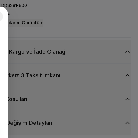
DD9291-600
Nike
rıntılarını Görüntüle
siz Kargo ve İade Olanağı
Farksız 3 Taksit imkanı
ti Koşulları
ve Değişim Detayları