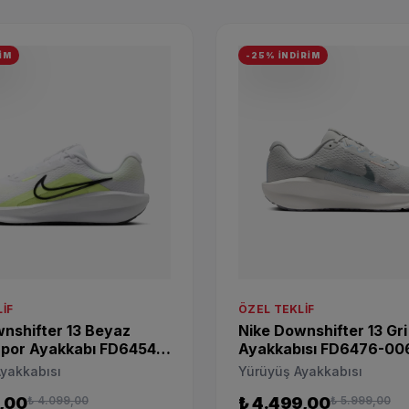
İM
-25% İNDİRİM
IF
ÖZEL TEKLIF
nshifter 13 Beyaz
Nike Downshifter 13 Gr
Spor Ayakkabı FD6454-
Ayakkabısı FD6476-00
yakkabısı
Yürüyüş Ayakkabısı
,00
₺ 4.099,00
₺ 4.499,00
₺ 5.999,00