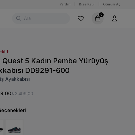
Yardım
|
Bize Katıl
|
Oturum Aç
0
eklif
e Quest 5 Kadın Pembe Yürüyüş
kkabısı DD9291-600
üş Ayakkabısı
99,00
₺ 3.499,00
Seçenekleri