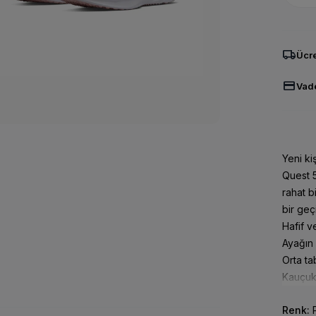
local_shipping
Ücre
credit_card
Vade
1
Yeni ki
FAZLA
Quest 5
rahat b
bir geç
Hafif v
Ayağın 
Orta t
Kauçuk
Renk: