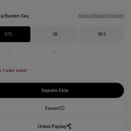
a/Beden Seç
Beden/Numara Rehberi
37.5
38
38.5
39
40
 1 adet kaldı!
Sepete Ekle
Favori
Ürünü Paylaş