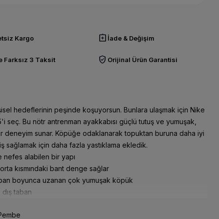
assignment_return
tsiz Kargo
İade & Değişim
verified_user
 Farksız 3 Taksit
Orijinal Ürün Garantisi
şisel hedeflerinin peşinde koşuyorsun. Bunlara ulaşmak için Nike
'i seç. Bu nötr antrenman ayakkabısı güçlü tutuş ve yumuşak,
ir deneyim sunar. Köpüğe odaklanarak topuktan buruna daha iyi
iş sağlamak için daha fazla yastıklama ekledik.
e nefes alabilen bir yapı
orta kısmındaki bant denge sağlar
aban boyunca uzanan çok yumuşak köpük
 dış taban
Pembe