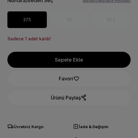
Numara/Beden Seç
Beden/Numara Rehberi
37.5
38
38.5
Sadece 1 adet kaldı!
Sepete Ekle
Favori
Ürünü Paylaş
local_shipping
assignment_return
Ücretsiz Kargo
İade & Değişim