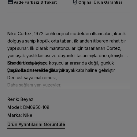
credit_card
verified_user
Vade Farksız 3 Taksit
Orijinal Ürün Garantisi
Nike Cortez, 1972 tarihli orijinal modelden ilham alan, ikonik
dolguya sahip köpük orta taban, ilk andan itibaren rahat bir
yapı sunar. İlk olarak maratoncular için tasarlanan Cortez,
yumuşak yastıklaması ve dayanıklı tasarımıyla öne çıkmıştır.
Kısa sürede sadece koşucular arasında değil, günlük
Standart kalıplı yapı,
yaşamda da tercih edilen bir ayakkabı haline gelmiştir.
Düşük kesimli ve dolgulu yaka,
Deri üst saya malzemesi,
Daha sağlam yan yüzeyler,
İkonik dolgulu köpük orta taban,
Renk:
Beyaz
Hareket halindeyken rahatlık,
Zikzak desenli dış taban,
Model:
DM0950-108
Dolgulu ve dekolteli yaka,
Marka:
Nike
Yanlarda büyük Nike Swoosh logo,
Ürün Ayrıntılarını Görüntüle
Kauçuk dış taban,
Sportif ve stil sahibi tasarım.