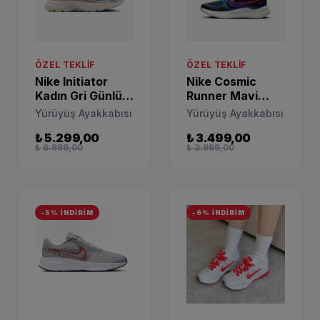
ÖZEL TEKLIF
ÖZEL TEKLIF
Nike Initiator
Nike Cosmic
Kadın Gri Günlük
Runner Mavi
Spor Ayakkabı
Spor Ayakkabı
Yürüyüş Ayakkabısı
Yürüyüş Ayakkabısı
IB4483-078
HM4402-002
₺ 5.299,00
₺ 3.499,00
₺ 6.999,00
₺ 3.999,00
-5% İNDİRİM
-6% İNDİRİM