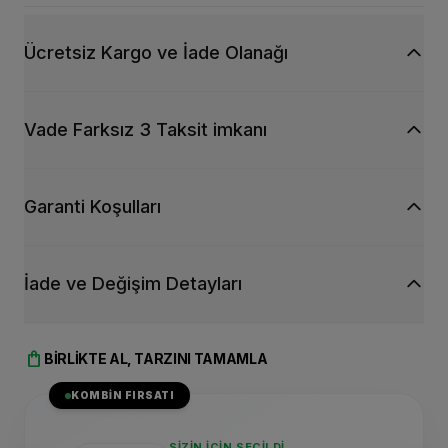
Ücretsiz Kargo ve İade Olanağı
Vade Farksız 3 Taksit imkanı
Garanti Koşulları
İade ve Değişim Detayları
shopping_bag
BIRLIKTE AL, TARZINI TAMAMLA
KOMBIN FIRSATI
SIZIN İÇIN SEÇILDI