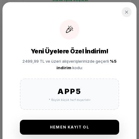
Nike Initiator Kadın Gri
Günlük Spor Ayakkabı
IB4483-078
₺ 5.299,00
🎉
SEPETE EKLE
Yeni Üyelere Özel İndirim!
2499,99 TL ve üzeri alışverişlerinizde geçerli
%5
indirim
kodu:
APP5
* Büyük küçük harf duyarlıdır
DEĞERLENDIRMELER
★
★
★
★
★
(0 Yorum)
HEMEN KAYIT OL
Bu ürünü satın alan müşterilerimizin görüşleri ve deneyimleri.