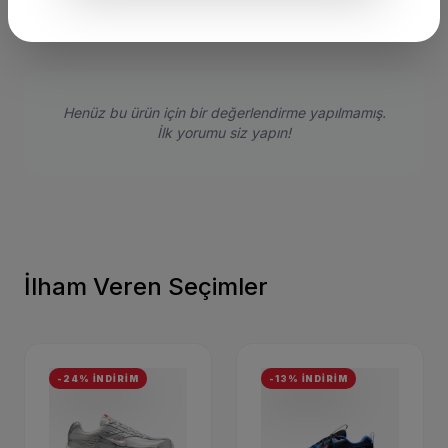
Henüz bu ürün için bir değerlendirme yapılmamış.
İlk yorumu siz yapın!
İlham Veren Seçimler
-24% İNDİRİM
-13% İNDİRİM