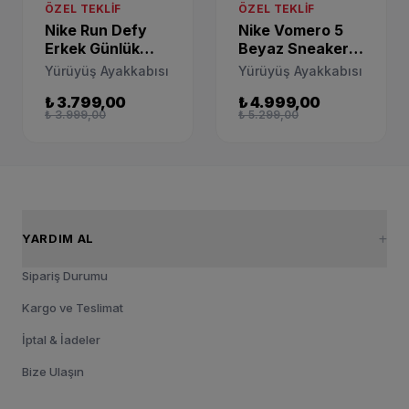
ÖZEL TEKLIF
ÖZEL TEKLIF
Nike Run Defy
Nike Vomero 5
Erkek Günlük
Beyaz Sneaker
Yürüyüş
HV5171-121
Yürüyüş Ayakkabısı
Yürüyüş Ayakkabısı
Ayakkabısı
₺ 3.799,00
₺ 4.999,00
HM9594-005
₺ 3.999,00
₺ 5.299,00
YARDIM AL
Sipariş Durumu
Kargo ve Teslimat
İptal & İadeler
Bize Ulaşın