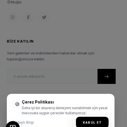
Muğla
BIZE KATILIN
Yeni gelenler ve indirimlerden haberdar olmak için
topluluğumuza katılın.
Çerez Politikası
🍪
Daha iyi bir alışveriş deneyimi sunabilmek için yasal
mevzuata uygun çerezler kullanıyoruz.
© 2024 Sportie.com.tr. Tüm Hakları Saklıdır.
Gizlilik Politikası
Satış Sözleşmesi
Kullanım Şartları
Detaylı Bilgi
KABUL ET