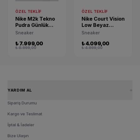
ÖZEL TEKLIF
ÖZEL TEKLIF
Nike M2k Tekno
Nike Court Vision
Pudra Günlük
Low Beyaz
Sneaker
Günlük Sneaker
Sneaker
Sneaker
AO3108-202
DH3158-500
₺ 7.999,00
₺ 4.099,00
₺ 8.999,00
₺ 4.999,00
YARDIM AL
Sipariş Durumu
Kargo ve Teslimat
İptal & İadeler
Bize Ulaşın