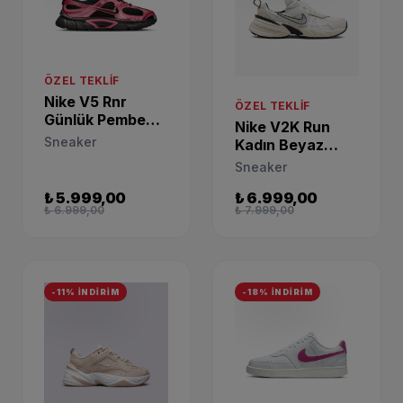
ÖZEL TEKLIF
Nike V5 Rnr
ÖZEL TEKLIF
Günlük Pembe
Nike V2K Run
Spor Ayakkabı
Sneaker
Kadın Beyaz
HQ7901-004
Sneaker
Sneaker
FN6703-100
₺ 5.999,00
₺ 6.999,00
₺ 6.999,00
₺ 7.999,00
-11% İNDİRİM
-18% İNDİRİM