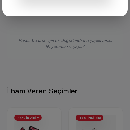
Bu ürünü satın alan müşterilerimizin görüşleri ve deneyimleri.
Henüz bu ürün için bir değerlendirme yapılmamış.
İlk yorumu siz yapın!
İlham Veren Seçimler
-14% İNDİRİM
-13% İNDİRİM