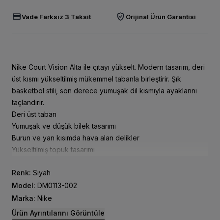
credit_card
verified_user
Vade Farksız 3 Taksit
Orijinal Ürün Garantisi
Nike Court Vision Alta ile çıtayı yükselt. Modern tasarım, deri
üst kısmı yükseltilmiş mükemmel tabanla birleştirir. Şık
basketbol stili, son derece yumuşak dil kısmıyla ayaklarını
taçlandırır.
Deri üst taban
Yumuşak ve düşük bilek tasarımı
Burun ve yan kısımda hava alan delikler
Yükseltilmiş topuk tasarımı
Renk:
Siyah
Model:
DM0113-002
Marka:
Nike
Ürün Ayrıntılarını Görüntüle