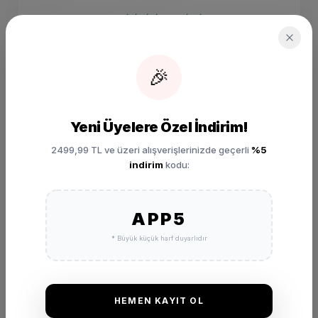
SIZIN İÇIN SEÇILDI
Nike V5 Rnr Günlük Pembe
Spor Ayakkabı HQ7901-
004
🎉
₺ 5.999,00
SEPETE EKLE
Yeni Üyelere Özel İndirim!
2499,99 TL ve üzeri alışverişlerinizde geçerli
%5
indirim
kodu:
APP5
* Büyük küçük harf duyarlıdır
DEĞERLENDIRMELER
★
★
★
★
★
(0 Yorum)
HEMEN KAYIT OL