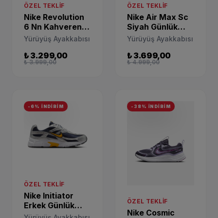
ÖZEL TEKLIF
ÖZEL TEKLIF
Nike Revolution
Nike Air Max Sc
6 Nn Kahverengi
Siyah Günlük
Erkek Yürüyüş
Spor Ayakkabı
Yürüyüş Ayakkabısı
Yürüyüş Ayakkabısı
Ayakkabı
CZ5358-002
₺ 3.299,00
₺ 3.699,00
DC3728-101
₺ 3.999,00
₺ 4.999,00
-6% İNDİRİM
-38% İNDİRİM
ÖZEL TEKLIF
Nike Initiator
ÖZEL TEKLIF
Erkek Günlük
Nike Cosmic
Spor Ayakkabısı
Yürüyüş Ayakkabısı