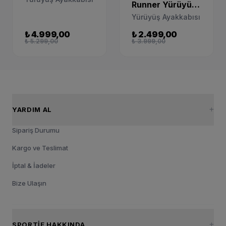
Runner Yürüyüş
IB4467-451
Ayakkabısı
Yürüyüş Ayakkabısı
HM4402-500
₺ 4.999,00
₺ 2.499,00
₺ 5.299,00
₺ 3.999,00
YARDIM AL
Sipariş Durumu
Kargo ve Teslimat
İptal & İadeler
Bize Ulaşın
SPORTIE HAKKINDA