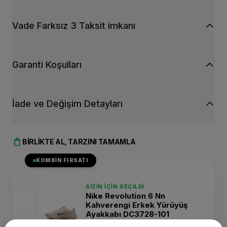
Vade Farksız 3 Taksit imkanı
Garanti Koşulları
İade ve Değişim Detayları
shopping_bag
BIRLIKTE AL, TARZINI TAMAMLA
KOMBIN FIRSATI
SIZIN İÇIN SEÇILDI
Nike Revolution 6 Nn
Kahverengi Erkek Yürüyüş
Ayakkabı DC3728-101