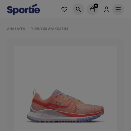
0
search
ANASAYFA
YÜRÜYÜŞ AYAKKABISI
/