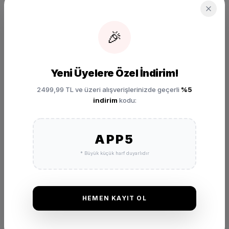
₺ 3.299,00
SEPETE EKLE
🎉
Yeni Üyelere Özel İndirim!
2499,99 TL ve üzeri alışverişlerinizde geçerli
%5
indirim
kodu:
DEĞERLENDIRMELER
APP5
* Büyük küçük harf duyarlıdır
★
★
★
★
★
(0 Yorum)
Bu ürünü satın alan müşterilerimizin görüşleri ve deneyimleri.
HEMEN KAYIT OL