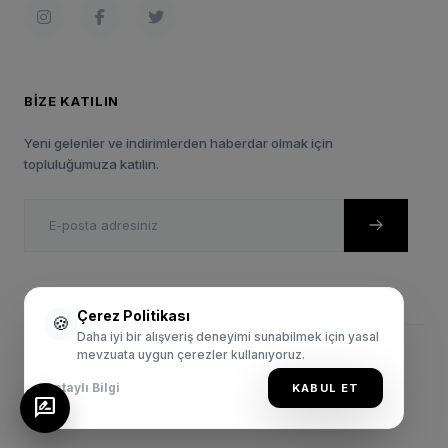
BIZE KATILIN
Yeni gelenler ve indirimlerden haberdar olmak için
topluluğumuza katılın.
Çerez Politikası
🍪
Daha iyi bir alışveriş deneyimi sunabilmek için yasal
mevzuata uygun çerezler kullanıyoruz.
© 2024 Sportie.com.tr. Tüm Hakları Saklıdır.
Gizlilik Politikası
Satış Sözleşmesi
Kullanım Şartları
Detaylı Bilgi
KABUL ET
rate_review