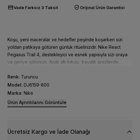
credit_card
verified_user
Vade Farksız 3 Taksit
Orijinal Ürün Garantisi
Koşu, yeni maceralar ve hedefler peşinde koşarken sizi
yoldan patikaya götüren günlük ritüelinizdir. Nike React
Pegasus Trail 4, destekleyici ve esnek yapısıyla sizi oraya
ve geriye götürsün. Ayak altı tutuşu, kayalık arazilerde
ilerlemenizi sağlarken yolda da yumuşak bir sürüş sağlar.
Renk:
Turuncu
Güvenilir kanatlı atınız arazi yolculuğuna hazır.
Model:
DJ6159-800
Marka:
Nike
Ürün Ayrıntılarını Görüntüle
Ücretsiz Kargo ve İade Olanağı