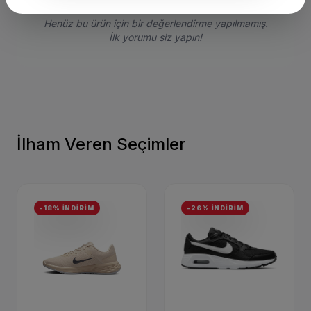
Henüz bu ürün için bir değerlendirme yapılmamış.
İlk yorumu siz yapın!
İlham Veren Seçimler
-18% İNDİRİM
-26% İNDİRİM