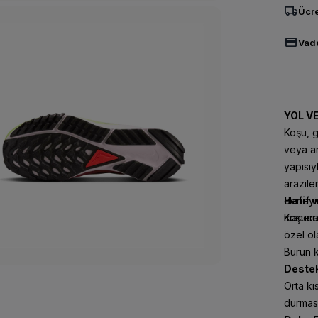
local_shipping
Ücre
credit_card
Vade
YOL V
Koşu, g
veya ar
yapısıy
arazile
deneyim
Hafif 
maceral
Koşucul
özel ol
Burun k
Destek
1
Orta kı
FAZLA
durması