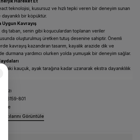
nerjik Hareket Et
act teknolojisi, kusursuz ve hızlı tepki veren bir deneyim sunan
e dayanıklı bir köpüktür.
 Uygun Kavrayış
dış taban, senin gibi koşuculardan toplanan veriler
usunda oluşturulmuş üretken tutuş desenine sahiptir. Önemli
rde kavrayış kazandıran tasarım, kayalık arazide dik ve
e durmana yardımcı olurken yolda yumuşak bir deneyim sağlar.
Faydaları
andaki kauçuk, ayak tarağına kadar uzanarak ekstra dayanıklılık
rır.
ırmızı
DJ6159-801
Nike
rıntılarını Görüntüle