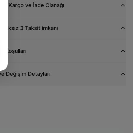
siz Kargo ve İade Olanağı
Farksız 3 Taksit imkanı
ti Koşulları
ve Değişim Detayları