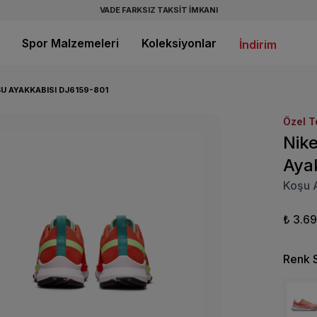
VADE FARKSIZ TAKSİT İMKANI
Spor Malzemeleri
Koleksiyonlar
İndirim
U AYAKKABISI DJ6159-801
Özel T
Nik
Aya
Koşu 
₺ 3.6
Renk 