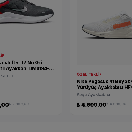
IF
nshifter 12 Nn Gri
til Ayakkabı DM4194-
ÖZEL TEKLIF
kabısı
Nike Pegasus 41 Beyaz
Yürüyüş Ayakkabısı HF
Koşu Ayakkabısı
,00
₺ 2.999,00
₺ 4.699,00
₺ 4.999,00