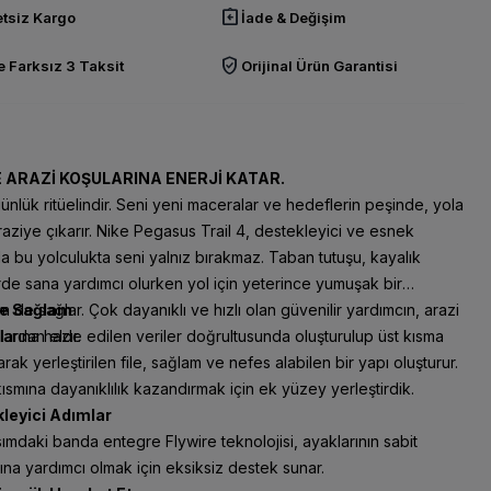
assignment_return
tsiz Kargo
İade & Değişim
verified_user
 Farksız 3 Taksit
Orijinal Ürün Garantisi
E ARAZİ KOŞULARINA ENERJİ KATAR.
ünlük ritüelindir. Seni yeni maceralar ve hedeflerin peşinde, yola
aziye çıkarır. Nike Pegasus Trail 4, destekleyici ve esnek
la bu yolculukta seni yalnız bırakmaz. Taban tutuşu, kayalık
rde sana yardımcı olurken yol için yeterince yumuşak bir
 de sağlar. Çok dayanıklı ve hızlı olan güvenilir yardımcın, arazi
ve Sağlam
arına hazır.
ardan elde edilen veriler doğrultusunda oluşturulup üst kısma
arak yerleştirilen file, sağlam ve nefes alabilen bir yapı oluşturur.
ısmına dayanıklılık kazandırmak için ek yüzey yerleştirdik.
leyici Adımlar
sımdaki banda entegre Flywire teknolojisi, ayaklarının sabit
na yardımcı olmak için eksiksiz destek sunar.