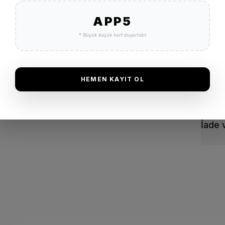
Ücret
APP5
* Büyük küçük harf duyarlıdır
Vade 
HEMEN KAYIT OL
Garan
İade 