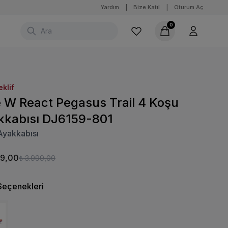
Yardım
|
Bize Katıl
|
Oturum Aç
0
eklif
e W React Pegasus Trail 4 Koşu
kkabısı DJ6159-801
Ayakkabısı
99,00
₺ 3.999,00
Seçenekleri