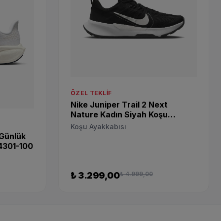
ÖZEL TEKLIF
Nike Juniper Trail 2 Next
Nature Kadın Siyah Koşu
Ayakkabısı dm0821-001
Koşu Ayakkabısı
 Günlük
4301-100
₺ 3.299,00
₺ 4.999,00