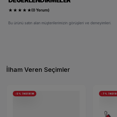
DEĞERLENDIRMELER
★
★
★
★
★
(0 Yorum)
Bu ürünü satın alan müşterilerimizin görüşleri ve deneyimleri.
İlham Veren Seçimler
-5% İNDİRİM
-7% İNDİR