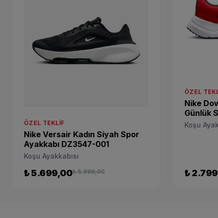
ÖZEL TEKL
Nike Dow
Günlük S
001
ÖZEL TEKLIF
Koşu Ayak
Nike Versair Kadın Siyah Spor
Ayakkabı DZ3547-001
Koşu Ayakkabısı
₺ 5.699,00
₺ 5.999,00
₺ 2.799