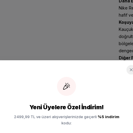
Daha E
Nike Re
hafif v
Koşuya
Kauçuk 
doğrult
bölgele
denged
Diğer 
Dış tab
kazandı
🎉
Renk:
K
Model:
Marka:
Yeni Üyelere Özel İndirim!
Ürün Ay
kabı DZ3547-001
2499,99 TL ve üzeri alışverişlerinizde geçerli
%5 indirim
SEPETE EKLE
kodu: