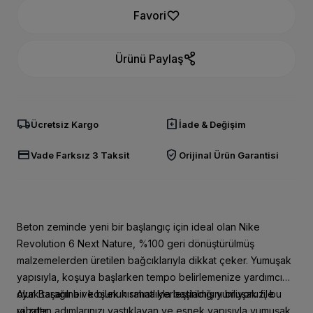
Favori
Ürünü Paylaş
local_shipping
assignment_return
Ücretsiz Kargo
İade & Değişim
credit_card
verified_user
Vade Farksız 3 Taksit
Orijinal Ürün Garantisi
Beton zeminde yeni bir başlangıç için ideal olan Nike
Revolution 6 Next Nature, %100 geri dönüştürülmüş
malzemelerden üretilen bağcıklarıyla dikkat çeker. Yumuşak
yapısıyla, koşuya başlarken tempo belirlemenize yardımcı
olur. Başarılı bir koşunun rahatlıkla başladığını biliyoruz, bu
Ayak tarağına ve bilek kısmına yerleştirilmiş yumuşak file
yüzden adımlarınızı yastıklayan ve esnek yapısıyla yumuşak
rahattır.