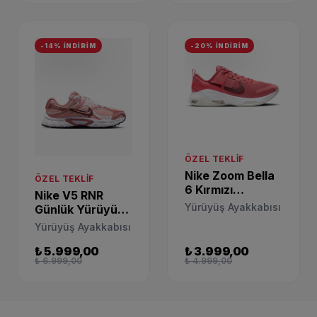
-14% İNDİRİM
-20% İNDİRİM
ÖZEL TEKLIF
Nike Zoom Bella
ÖZEL TEKLIF
6 Kırmızı
Nike V5 RNR
Yürüyüş
Yürüyüş Ayakkabısı
Günlük Yürüyüş
Ayakkabısı
Ayakkabısı
Yürüyüş Ayakkabısı
DR5720-602
IF2330-600
₺ 5.999,00
₺ 3.999,00
₺ 6.999,00
₺ 4.999,00