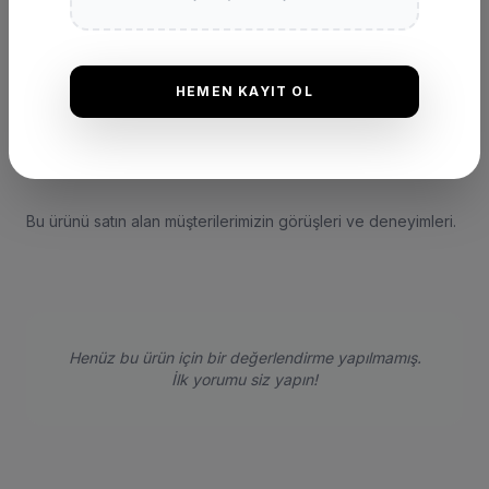
HEMEN KAYIT OL
DEĞERLENDIRMELER
★
★
★
★
★
(0 Yorum)
Bu ürünü satın alan müşterilerimizin görüşleri ve deneyimleri.
Henüz bu ürün için bir değerlendirme yapılmamış.
İlk yorumu siz yapın!