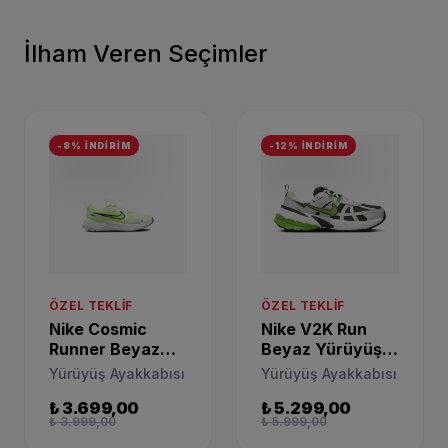
İlham Veren Seçimler
-8% İNDİRİM
-12% İNDİRİM
ÖZEL TEKLIF
ÖZEL TEKLIF
Nike Cosmic
Nike V2K Run
Runner Beyaz
Beyaz Yürüyüş
Yürüyüş
Ayakkabısı
Yürüyüş Ayakkabısı
Yürüyüş Ayakkabısı
Ayakkabısı
HJ9603-300
₺ 3.699,00
₺ 5.299,00
HM4402-106
₺ 3.999,00
₺ 5.999,00