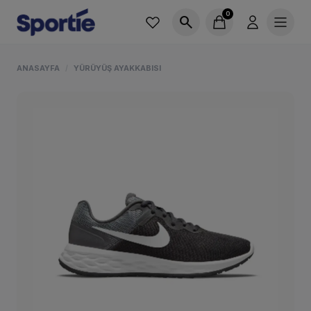
0
search
ANASAYFA
YÜRÜYÜŞ AYAKKABISI
/