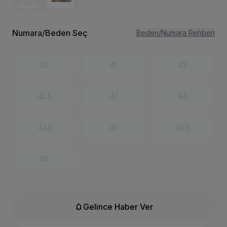
Numara/Beden Seç
Beden/Numara Rehberi
40
41
42
42.5
43
44
44.5
45
45.5
46
notifications
Gelince Haber Ver