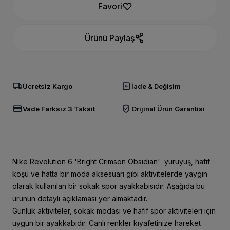
Favori
Ürünü Paylaş
local_shipping
assignment_return
Ücretsiz Kargo
İade & Değişim
credit_card
verified_user
Vade Farksız 3 Taksit
Orijinal Ürün Garantisi
Nike Revolution 6 'Bright Crimson Obsidian' yürüyüş, hafif
koşu ve hatta bir moda aksesuarı gibi aktivitelerde yaygın
olarak kullanılan bir sokak spor ayakkabısıdır. Aşağıda bu
ürünün detaylı açıklaması yer almaktadır.
Günlük aktiviteler, sokak modası ve hafif spor aktiviteleri için
uygun bir ayakkabıdır. Canlı renkler kıyafetinize hareket