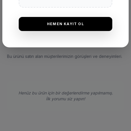
HEMEN KAYIT OL
DEĞERLENDIRMELER
★
★
★
★
★
(0 Yorum)
Bu ürünü satın alan müşterilerimizin görüşleri ve deneyimleri.
Henüz bu ürün için bir değerlendirme yapılmamış.
İlk yorumu siz yapın!