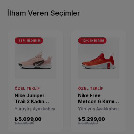
İlham Veren Seçimler
-15% İNDİRİM
-12% İNDİRİM
ÖZEL TEKLIF
ÖZEL TEKLIF
Nike Juniper
Nike Free
Trail 3 Kadın
Metcon 6 Kırmızı
Spor Ayakkabı
Yürüyüş
Yürüyüş Ayakkabısı
Yürüyüş Ayakkabısı
FQ0902-600
Ayakkabısı
₺ 5.099,00
₺ 5.299,00
FJ7126-604
₺ 5.999,00
₺ 5.999,00