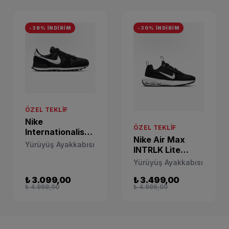
-38% İNDİRİM
-30% İNDİRİM
ÖZEL TEKLIF
Nike
ÖZEL TEKLIF
Internationalist
Nike Air Max
Siyah Spor
Yürüyüş Ayakkabısı
INTRLK Lite
Ayakkabı
Siyah Unisex
DR7886-001
Yürüyüş Ayakkabısı
Spor Ayakkabı
₺ 3.099,00
₺ 3.499,00
DH9393-002
₺ 4.999,00
₺ 4.999,00