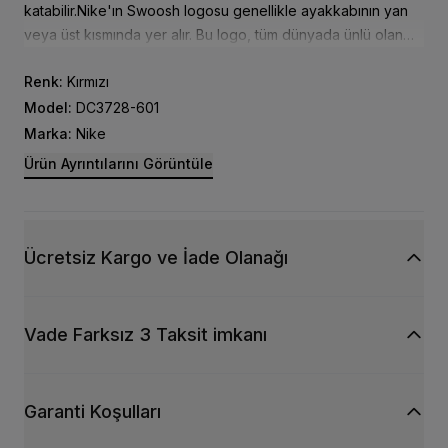
katabilir.Nike'ın Swoosh logosu genellikle ayakkabının yan
veya üst kısmında yer alır. Bu logo, tüm dünyada ünlü olan
Nike markasının sembolüdür.
Renk:
Kırmızı
Model:
DC3728-601
Marka:
Nike
Ürün Ayrıntılarını Görüntüle
Ücretsiz Kargo ve İade Olanağı
Vade Farksız 3 Taksit imkanı
Garanti Koşulları