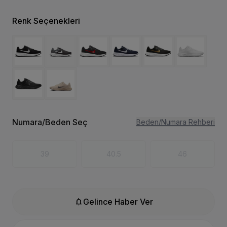
Renk Seçenekleri
Numara/Beden Seç
Beden/Numara Rehberi
39
40.5
46
notifications
Gelince Haber Ver