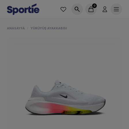
0
search
ANASAYFA
YÜRÜYÜŞ AYAKKABISI
/