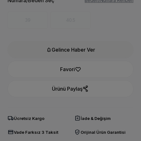
Numara/Beden Seç
Beden/Numara Rehberi
39
40.5
notifications
Gelince Haber Ver
Favori
Ürünü Paylaş
local_shipping
assignment_return
Ücretsiz Kargo
İade & Değişim
credit_card
verified_user
Vade Farksız 3 Taksit
Orijinal Ürün Garantisi