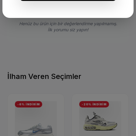
Henüz bu ürün için bir değerlendirme yapılmamış.
İlk yorumu siz yapın!
İlham Veren Seçimler
-6% İNDİRİM
-20% İNDİRİM