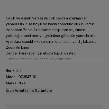
Çevik ve esnek Versair ile çok çeşitli antrenmanlar
yapabilirsin. Kısa boylu ve kadın sporcular düşünülerek
tasarlanan Zoom Air birimine sahip olan stil, fitness
yolculuğun seni nereye götürürse götürsün yanında olur.
Ayakslara esneklik kazandıran orta taban ve dış tabanda
Zoom Air birimi
Dengeli hareketler için ekstra topuk desteği
Darbeyi emen güçlü Zoom Air yastıklama
Nefes alabilirlik ve dayanıklılık sunan yumuşak şönil kumaş
Renk:
Gri
%21 sentetik, %79 tekstil
Model:
DZ3547-101
Marka:
Nike
Ürün Ayrıntılarını Görüntüle