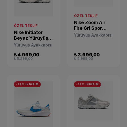
ÖZEL TEKLIF
Nike Zoom Air
ÖZEL TEKLIF
Fire Gri Spor
Nike Initiator
Ayakkabı
Yürüyüş Ayakkabısı
Beyaz Yürüyüş
DV1129-003
Spor Ayakkabısı
Yürüyüş Ayakkabısı
HQ1511-121
₺ 4.999,00
₺ 3.999,00
₺ 5.299,00
₺ 4.999,00
-14% İNDİRİM
-13% İNDİRİM