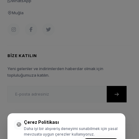
WhatsApp
Muğla
BIZE KATILIN
Yeni gelenler ve indirimlerden haberdar olmak için
topluluğumuza katılın.
Çerez Politikası
🍪
Daha iyi bir alışveriş deneyimi sunabilmek için yasal
mevzuata uygun çerezler kullanıyoruz.
© 2024 Sportie.com.tr. Tüm Hakları Saklıdır.