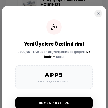
Yürüyüş Spor Ayakkabısı
HQ1511-121
₺ 4.999,00
SEPETE EKLE
🎉
Yeni Üyelere Özel İndirim!
2499,99 TL ve üzeri alışverişlerinizde geçerli
%5
indirim
kodu:
APP5
DEĞERLENDIRMELER
* Büyük küçük harf duyarlıdır
★
★
★
★
★
(0 Yorum)
Bu ürünü satın alan müşterilerimizin görüşleri ve deneyimleri.
HEMEN KAYIT OL