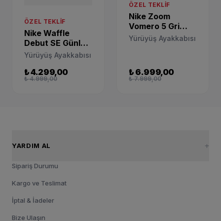
ÖZEL TEKLIF
Nike Zoom
ÖZEL TEKLIF
Vomero 5 Gri
Nike Waffle
Spor Ayakkabı
Yürüyüş Ayakkabısı
Debut SE Günlük
HQ0458-001
Spor Ayakkabı
Yürüyüş Ayakkabısı
DQ7684-100
₺ 4.299,00
₺ 6.999,00
₺ 4.999,00
₺ 7.999,00
YARDIM AL
Sipariş Durumu
Kargo ve Teslimat
İptal & İadeler
Bize Ulaşın