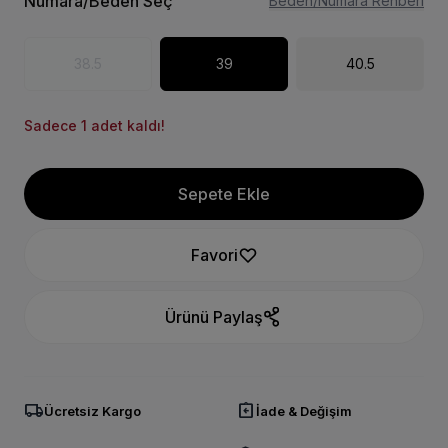
Numara/Beden Seç
Beden/Numara Rehberi
38.5
39
40.5
Sadece 1 adet kaldı!
Sepete Ekle
Favori
Ürünü Paylaş
local_shipping
assignment_return
Ücretsiz Kargo
İade & Değişim