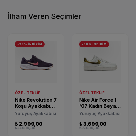
İlham Veren Seçimler
-25% İNDİRİM
-38% İNDİRİM
ÖZEL TEKLIF
ÖZEL TEKLIF
Nike Revolution 7
Nike Air Force 1
Koşu Ayakkabısı
'07 Kadın Beyaz
FB2208-500
Spor Ayakkabı
Yürüyüş Ayakkabısı
Yürüyüş Ayakkabısı
DZ2784-102
₺ 2.999,00
₺ 3.699,00
₺ 3.999,00
₺ 5.999,00