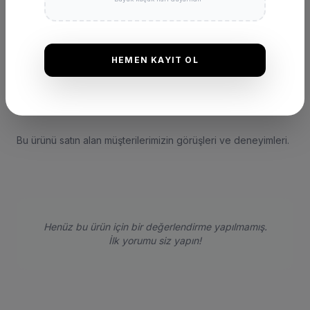
HEMEN KAYIT OL
DEĞERLENDIRMELER
★
★
★
★
★
(0 Yorum)
Bu ürünü satın alan müşterilerimizin görüşleri ve deneyimleri.
Henüz bu ürün için bir değerlendirme yapılmamış.
İlk yorumu siz yapın!