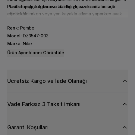
Plastik topuk dolgusu ise atlarken, çömelme kafesinde
Pembe rengi, konforu ve hafifliğiyle sizi kendisine aşık
ağırlık kaldırırken veya yan kayakla atlama yaparken ayak
edecek!
bileğinizi sabitler ve korur.
Renk:
Pembe
Model:
DZ3547-003
Marka:
Nike
Ürün Ayrıntılarını Görüntüle
Ücretsiz Kargo ve İade Olanağı
Vade Farksız 3 Taksit imkanı
Garanti Koşulları