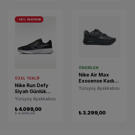
-18% İNDİRİM
ÖNERILEN
Nike Air Max
ÖZEL TEKLIF
Exosense Kadın
Nike Run Defy
Siyah Spor
Yürüyüş Ayakkabısı
Siyah Günlük
Ayakkabı
Spor Ayakkabı
CN7876-002
Yürüyüş Ayakkabısı
HM9593-002
₺ 4.099,00
₺ 3.299,00
₺ 4.999,00