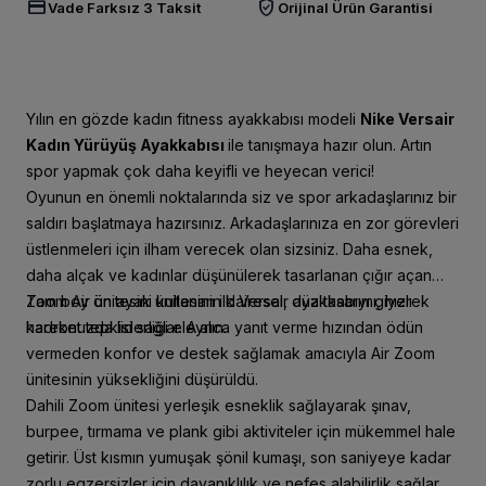
credit_card
verified_user
Vade Farksız 3 Taksit
Orijinal Ürün Garantisi
Yılın en gözde kadın fitness ayakkabısı modeli
Nike Versair
Kadın Yürüyüş Ayakkabısı
ile tanışmaya hazır olun. Artın
spor yapmak çok daha keyifli ve heyecan verici!
Oyunun en önemli noktalarında siz ve spor arkadaşlarınız bir
saldırı başlatmaya hazırsınız. Arkadaşlarınıza en zor görevleri
üstlenmeleri için ilham verecek olan sizsiniz. Daha esnek,
daha alçak ve kadınlar düşünülerek tasarlanan çığır açan
Zoom Air ünitesini kullanan ilk Versair ayakkabıyı giyerek
Tam boy ön ayak ünitesinin dairesel, düz tasarımı, hızlı
kadronuzda liderliği ele alın.
hareket tepkisi sağlar. Ayrıca yanıt verme hızından ödün
vermeden konfor ve destek sağlamak amacıyla Air Zoom
ünitesinin yüksekliğini düşürüldü.
Dahili Zoom ünitesi yerleşik esneklik sağlayarak şınav,
burpee, tırmama ve plank gibi aktiviteler için mükemmel hale
getirir. Üst kısmın yumuşak şönil kumaşı, son saniyeye kadar
zorlu egzersizler için dayanıklılık ve nefes alabilirlik sağlar.