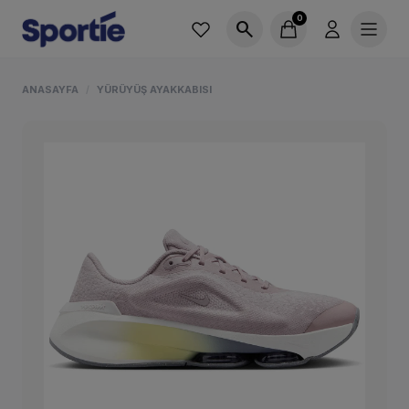
0
search
ANASAYFA
YÜRÜYÜŞ AYAKKABISI
/