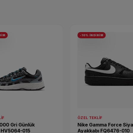
RİM
-10% İNDİRİM
IF
ÖZEL TEKLIF
000 Gri Günlük
Nike Gamma Force Siya
 HV5064-015
Ayakkabı FQ6476-010