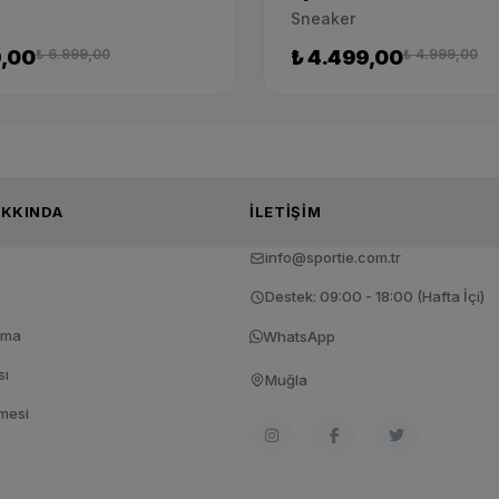
Sneaker
9,00
₺ 6.999,00
₺ 4.499,00
₺ 4.999,00
TIE HAKKINDA
İLETIŞIM
info@sportie.com.tr
Destek: 09:00 - 18:00 (Hafta İçi)
tma
WhatsApp
sı
Muğla
şmesi