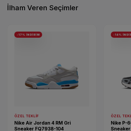
İlham Veren Seçimler
-17% İNDİRİM
-14% İNDİ
ÖZEL TEKLIF
ÖZEL TEKL
Nike Air Jordan 4 RM Gri
Nike P-6
Sneaker FQ7938-104
Sneaker