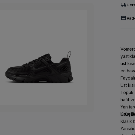
local_shipping
Ücre
credit_card
Vade
Vomero 
yastıkl
üst kıs
en hava
Faydal
Üst kısı
Topuk k
hafif ve
Yan tar
Kauçuk 
Ürün De
2
Klasik 
FAZLA
Yansıtı