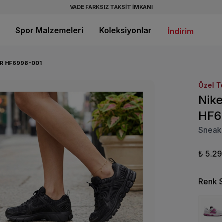
VADE FARKSIZ TAKSİT İMKANI
Spor Malzemeleri
Koleksiyonlar
İndirim
R HF6998-001
Özel T
Nik
HF6
Sneak
₺ 5.2
Renk 