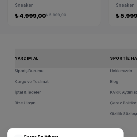
Sneaker
Sneaker
₺ 4.999,00
₺ 5.999,00
₺ 5.99
YARDIM AL
SPOR
Sipariş Durumu
Hakkımızda
Kargo ve Teslimat
Blog
İptal & İadeler
KVKK Aydınla
Bize Ulaşın
Çerez Politika
Gizlilik Sözle
Çerez Politikası