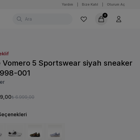
Yardım
|
Bize Katıl
|
Oturum Aç
0
eklif
e Vomero 5 Sportswear siyah sneaker
998-001
er
99,00
₺ 6.999,00
Seçenekleri