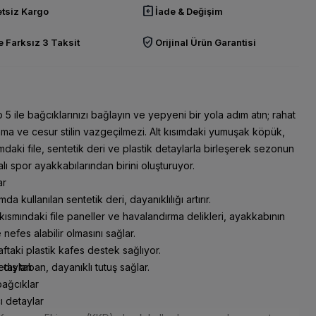
assignment_return
tsiz Kargo
İade & Değişim
verified_user
 Farksız 3 Taksit
Orijinal Ürün Garantisi
5 ile bağcıklarınızı bağlayın ve yepyeni bir yola adım atın; rahat
ama ve cesur stilin vazgeçilmezi. Alt kısımdaki yumuşak köpük,
ımdaki file, sentetik deri ve plastik detaylarla birleşerek sezonun
lı spor ayakkabılarından birini oluşturuyor.
ar
mda kullanılan sentetik deri, dayanıklılığı artırır.
ısmındaki file paneller ve havalandırma delikleri, ayakkabının
 nefes alabilir olmasını sağlar.
aftaki plastik kafes destek sağlıyor.
dış taban, dayanıklı tutuş sağlar.
tayları
bağcıklar
cı detaylar