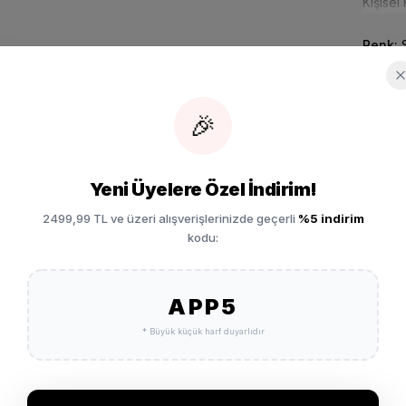
Kişisel
Renk:
S
Model:
Marka:
🎉
Ürün Ay
Yeni Üyelere Özel İndirim!
Ücret
2499,99 TL ve üzeri alışverişlerinizde geçerli
%5 indirim
kodu:
FQ7938-104
SEPETE EKLE
Vade 
APP5
* Büyük küçük harf duyarlıdır
Garan