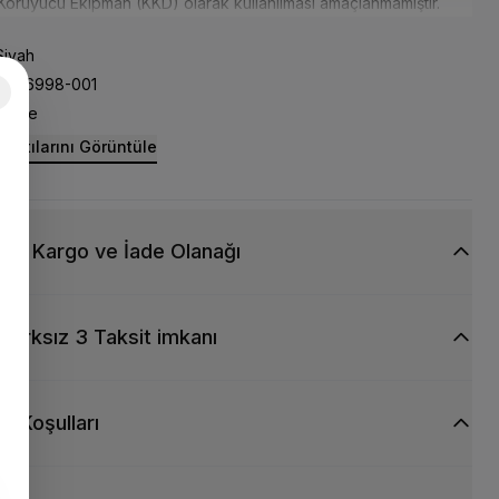
 Koruyucu Ekipman (KKD) olarak kullanılması amaçlanmamıştır.
iyah
HF6998-001
Nike
rıntılarını Görüntüle
siz Kargo ve İade Olanağı
Farksız 3 Taksit imkanı
ti Koşulları