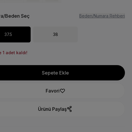
a/Beden Seç
Beden/Numara Rehberi
37.5
38
 1 adet kaldı!
Sepete Ekle
Favori
Ürünü Paylaş